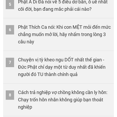
Phật A Di Đà nói về 5 điều dơ bẩn, ô uế nhất
5
cõi đời, bạn đang mắc phải cái nào?
Phật Thích Ca nói: Khi con MỆT mỏi đến mức
6
chẳng muốn mở lời, hãy nhẩm trong lòng 3
câu này
Chuyện vị tỳ kheo ngu DỐT nhất thế gian -
7
Đức Phật chỉ dạy một từ duy nhất đã khiến
người đó TU thành chính quả
Cách trả nghiệp vợ chồng không cần ly hôn:
8
Chạy trốn hôn nhân không giúp bạn thoát
nghiệp