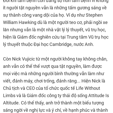
Đôi khi tâm bệnh còn đáng sợ hơn tâm bệnh vì không
ít người tật nguyền vẫn là những tấm gương sáng về
sự thành công vang dội của họ. Ví dụ như Stephen
William Hawking dù là một người teo cơ, phải ngồi xe
lăn nhưng vẫn là một nhà vật lý lý thuyết, vũ trụ học,
hiện là Giám đốc nghiên cứu tại Trung tâm Vũ trụ học
lý thuyết thuộc Đại học Cambridge, nước Anh.
Còn Nick Vujicic từ một người không tay không chân,
anh vẫn có thể thể vượt qua tật nguyền, làm được
mọi việc mà những người bình thường vẫn làm như
viết, đánh máy, chơi trống, đánh răng... Hiện Nick là
Chủ tịch và CEO của tổ chức quốc tế Life Without
Limbs và là Giám đốc công ty thái độ sống Attitude Is
Altitude. Có thể thấy, anh trở thành một biểu tượng
sáng ngời về nghị lực và ý chí, về hạnh phúc và thành