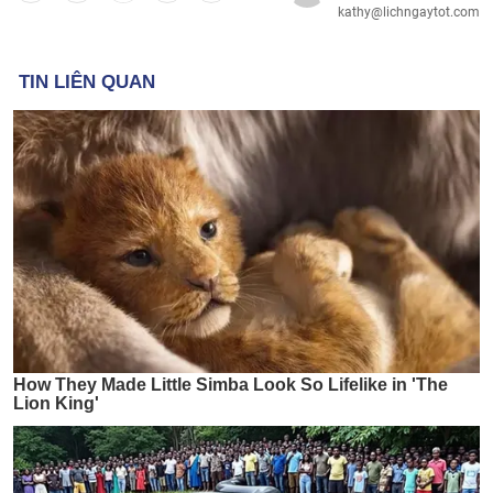
kathy@lichngaytot.com