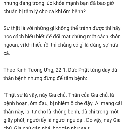
nhưng đang trong lúc khỏe mạnh bạn đã bao giờ
chuẩn bị tâm lý cho cả khi ốm bệnh?
Sự thật là với những gì không thể tránh được thì hãy
học cách hiểu biết để đối mặt chúng một cách khôn
ngoan, vì khi hiểu rồi thì chẳng có gì là đáng sợ nữa
cả.
Theo Kinh Tương Ưng, 22.1, Ðức Phật từng dạy dù
thân bệnh nhưng đừng để tâm bệnh:
"Thật sự là vậy, này Gia chủ. Thân của Gia chủ, là
bệnh hoạn, ốm đau, bị nhiễm ô che đậy. Ai mang cái
thân này, lại tự cho là không bệnh, dù chỉ trong một
giây phút, người ấy là người ngu dại. Do vậy, này Gia
chủ, Gia chủ cần phải học tập như sau: