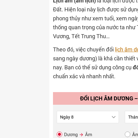
Lịch âm (âm lịch)
là loại lịch được
Đất. Hiện loại này lịch được sử dụ
phong thủy như xem tuổi, xem ngày,
thống quan trọng của nước ta như
Vương, Tết Trung Thu…
Theo đó, việc chuyển đổi
lịch âm 
sang ngày dương) là khá cần thiết v
nay. Bạn có thể sử dụng công cụ
đ
chuẩn xác và nhanh nhất.
ĐỔI LỊCH ÂM DƯƠNG –
Dương
Âm
Â