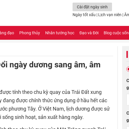
Cài đặt ngày sinh
Ngày tốt xấu
|
Lịch vạn niên
| Âm
àng đạo
Phong thủy
Nhân tướng học
Đạo và Đời
Blog cuộc số
Đổi ngày dương sang âm, âm
C
g
h được tính theo chu kỳ quay của Trái Đất xung
ày đang được chính thức ứng dụng ở hầu hết các
 nước phương Tây. Ở Việt Nam, lịch dương được sử
C
 sống sinh hoạt, sản xuất hàng ngày.
g