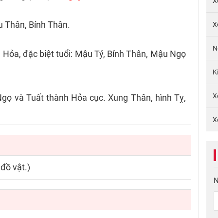
X
u Thân, Bính Thân.
X
N
Hỏa, đặc biệt tuổi: Mậu Tý, Bính Thân, Mậu Ngọ
K
X
gọ và Tuất thành Hỏa cục. Xung Thân, hình Tỵ,
X
đồ vật.)
N