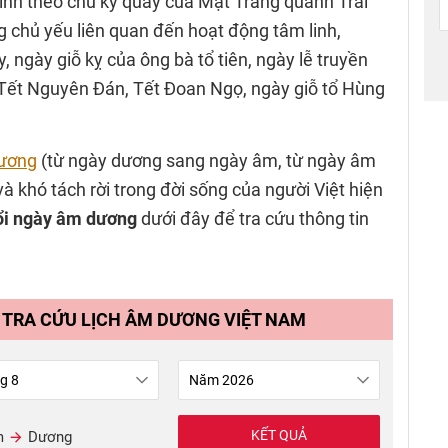
 tính theo chu kỳ quay của Mặt Trăng quanh Trái
ng chủ yếu liên quan đến hoạt động tâm linh,
 ngày giỗ kỵ của ông bà tổ tiên, ngày lễ truyền
 Tết Nguyên Đán, Tết Đoan Ngọ, ngày giỗ tổ Hùng
dương
(từ ngày dương sang ngày âm, từ ngày âm
à khó tách rời trong đời sống của người Việt hiện
ổi ngày âm dương
dưới đây để tra cứu thông tin
 TRA CỨU LỊCH ÂM DƯƠNG VIỆT NAM
KẾT QUẢ
m
Dương