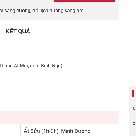
m sang dương, đổi lịch dương sang âm
KẾT QUẢ
Tháng Ất Mùi, năm Bính Ngọ).
N
X
Ất Sửu (1h-3h): Minh Đường