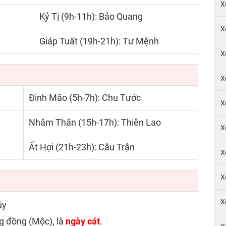
X
Kỷ Tị (9h-11h): Bảo Quang
X
Giáp Tuất (19h-21h): Tư Mệnh
X
X
Đinh Mão (5h-7h): Chu Tước
X
Nhâm Thân (15h-17h): Thiên Lao
X
Ất Hợi (21h-23h): Câu Trận
X
X
X
ủy
g đồng (Mộc), là
ngày cát
.