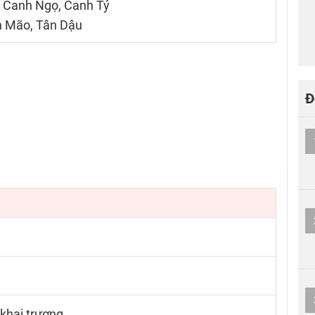
, Canh Ngọ, Canh Tý
n Mão, Tân Dậu
Đ
; khai trương