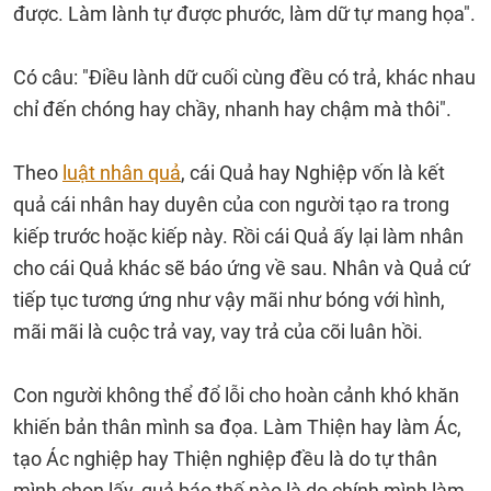
được. Làm lành tự được phước, làm dữ tự mang họa".
Có câu: "Ðiều lành dữ cuối cùng đều có trả, khác nhau
chỉ đến chóng hay chầy, nhanh hay chậm mà thôi".
Theo
luật nhân quả
, cái Quả hay Nghiệp vốn là kết
quả cái nhân hay duyên của con người tạo ra trong
kiếp trước hoặc kiếp này. Rồi cái Quả ấy lại làm nhân
cho cái Quả khác sẽ báo ứng về sau. Nhân và Quả cứ
tiếp tục tương ứng như vậy mãi như bóng với hình,
mãi mãi là cuộc trả vay, vay trả của cõi luân hồi.
Con người không thể đổ lỗi cho hoàn cảnh khó khăn
khiến bản thân mình sa đọa. Làm Thiện hay làm Ác,
tạo Ác nghiệp hay Thiện nghiệp đều là do tự thân
mình chọn lấy, quả báo thế nào là do chính mình làm