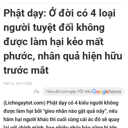
Phật dạy: Ở đời có 4 loại
người tuyệt đối không
được làm hại kẻo mất
phước, nhân quả hiện hữu
trước mắt
Thứ Tư, 15/11/2023
Theo dõi Lịch ngày TỐT trên
(Lichngaytot.com)
Phật dạy có 4 kiểu người không
được làm hại bởi “gieo nhân nào gặt quả nấy”, nếu
hãm hại người khác thì cuối cùng cái ác đó sẽ quay
lại với chính mình, bao nhiêu phúc báo cũng bị tổn