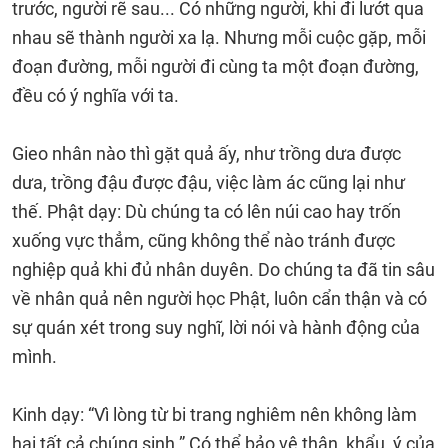
trước, người rẽ sau... Có những người, khi đi lướt qua
nhau sẽ thành người xa lạ. Nhưng mỗi cuộc gặp, mỗi
đoạn đường, mỗi người đi cùng ta một đoạn đường,
đều có ý nghĩa với ta.
Gieo nhân nào thì gặt quả ấy, như trồng dưa được
dưa, trồng đậu được đậu, việc làm ác cũng lại như
thế. Phật dạy: Dù chúng ta có lên núi cao hay trốn
xuống vực thẳm, cũng không thể nào tránh được
nghiệp quả khi đủ nhân duyên. Do chúng ta đã tin sâu
về nhân quả nên người học Phật, luôn cẩn thận và có
sự quán xét trong suy nghĩ, lời nói và hành động của
mình.
Kinh dạy: “Vì lòng từ bi trang nghiêm nên không làm
hại tất cả chúng sinh.” Có thể bảo vệ thân, khẩu, ý của