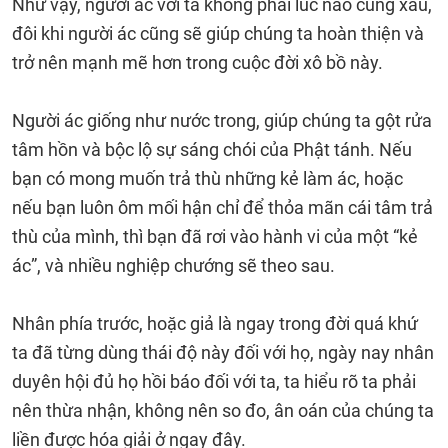
Như vậy, người ác với ta không phải lúc nào cũng xấu,
đôi khi người ác cũng sẽ giúp chúng ta hoàn thiện và
trở nên mạnh mẽ hơn trong cuộc đời xô bồ này.
Người ác giống như nước trong, giúp chúng ta gột rửa
tâm hồn và bộc lộ sự sáng chói của Phật tánh. Nếu
bạn có mong muốn trả thù những kẻ làm ác, hoặc
nếu bạn luôn ôm mối hận chỉ để thỏa mãn cái tâm trả
thù của mình, thì bạn đã rơi vào hành vi của một “kẻ
ác”, và nhiều nghiệp chướng sẽ theo sau.
Nhân phía trước, hoặc giả là ngay trong đời quá khứ
ta đã từng dùng thái độ này đối với họ, ngày nay nhân
duyên hội đủ họ hồi báo đối với ta, ta hiểu rõ ta phải
nên thừa nhận, không nên so đo, ân oán của chúng ta
liền được hóa giải ở ngay đây.