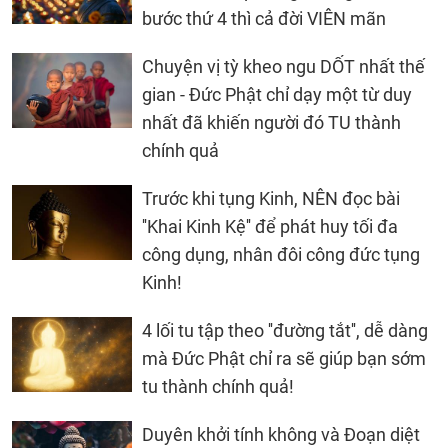
bước thứ 4 thì cả đời VIÊN mãn
Chuyện vị tỳ kheo ngu DỐT nhất thế
gian - Đức Phật chỉ dạy một từ duy
nhất đã khiến người đó TU thành
chính quả
Trước khi tụng Kinh, NÊN đọc bài
''Khai Kinh Kệ'' để phát huy tối đa
công dụng, nhân đôi công đức tụng
Kinh!
4 lối tu tập theo ''đường tắt'', dễ dàng
mà Đức Phật chỉ ra sẽ giúp bạn sớm
tu thành chính quả!
Duyên khởi tính không và Đoạn diệt