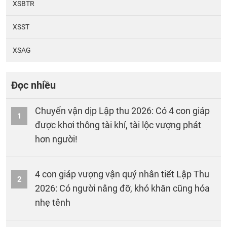
XSBTR
XSST
XSAG
Đọc nhiều
Chuyển vận dịp Lập thu 2026: Có 4 con giáp
1
được khơi thông tài khí, tài lộc vượng phát
hơn người!
4 con giáp vượng vận quý nhân tiết Lập Thu
2
2026: Có người nâng đỡ, khó khăn cũng hóa
nhẹ tênh