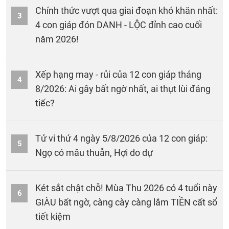
Chính thức vượt qua giai đoạn khó khăn nhất:
3
4 con giáp đón DANH - LỘC đỉnh cao cuối
năm 2026!
Xếp hạng may - rủi của 12 con giáp tháng
4
8/2026: Ai gây bất ngờ nhất, ai thụt lùi đáng
tiếc?
Tử vi thứ 4 ngày 5/8/2026 của 12 con giáp:
5
Ngọ có mâu thuẫn, Hợi do dự
Két sắt chật chỗ! Mùa Thu 2026 có 4 tuổi này
6
GIÀU bất ngờ, càng cày càng lắm TIỀN cất sổ
tiết kiệm