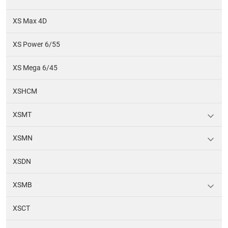
XS Max 4D
XS Power 6/55
XS Mega 6/45
XSHCM
XSMT
XSMN
XSDN
XSMB
XSCT