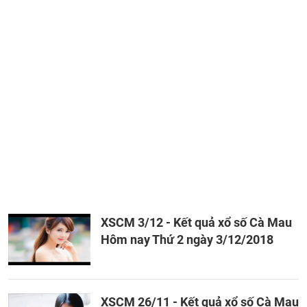
XSCM 3/12 - Kết quả xổ số Cà Mau
Hôm nay Thứ 2 ngày 3/12/2018
XSCM 26/11 - Kết quả xổ số Cà Mau