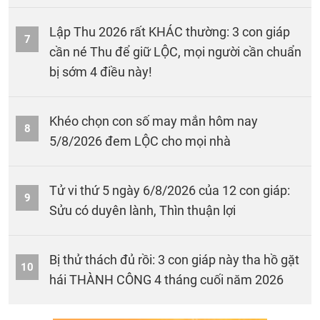
Lập Thu 2026 rất KHÁC thường: 3 con giáp
7
cần né Thu để giữ LỘC, mọi người cần chuẩn
bị sớm 4 điều này!
Khéo chọn con số may mắn hôm nay
8
5/8/2026 đem LỘC cho mọi nhà
Tử vi thứ 5 ngày 6/8/2026 của 12 con giáp:
9
Sửu có duyên lành, Thìn thuận lợi
Bị thử thách đủ rồi: 3 con giáp này tha hồ gặt
10
hái THÀNH CÔNG 4 tháng cuối năm 2026