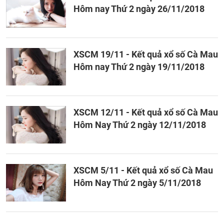
Hôm nay Thứ 2 ngày 26/11/2018
XSCM 19/11 - Kết quả xổ số Cà Mau
Hôm nay Thứ 2 ngày 19/11/2018
XSCM 12/11 - Kết quả xổ số Cà Mau
Hôm Nay Thứ 2 ngày 12/11/2018
XSCM 5/11 - Kết quả xổ số Cà Mau
Hôm Nay Thứ 2 ngày 5/11/2018