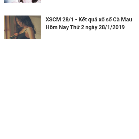
XSCM 28/1 - Kết quả xổ số Cà Mau
Hôm Nay Thứ 2 ngày 28/1/2019