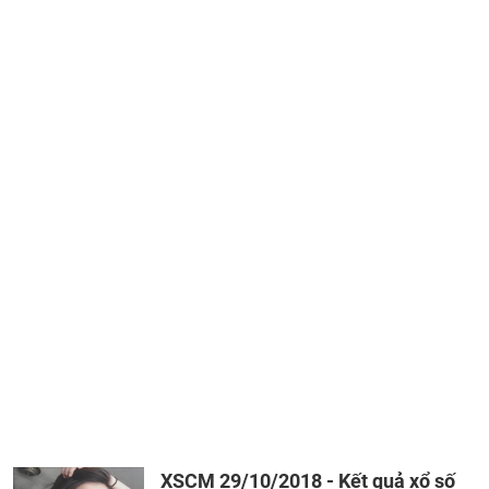
XSCM 29/10/2018 - Kết quả xổ số