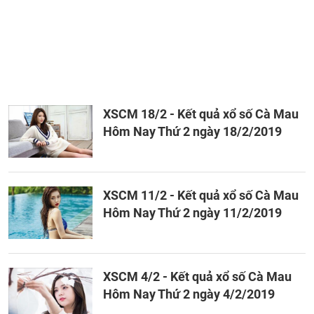
XSCM 18/2 - Kết quả xổ số Cà Mau
Hôm Nay Thứ 2 ngày 18/2/2019
XSCM 11/2 - Kết quả xổ số Cà Mau
Hôm Nay Thứ 2 ngày 11/2/2019
XSCM 4/2 - Kết quả xổ số Cà Mau
Hôm Nay Thứ 2 ngày 4/2/2019