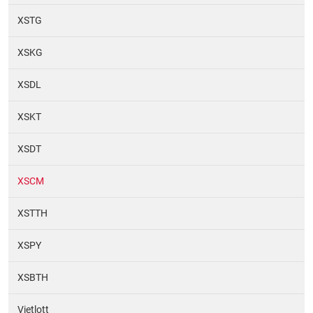
XSTG
XSKG
XSDL
XSKT
XSDT
XSCM
XSTTH
XSPY
XSBTH
Vietlott