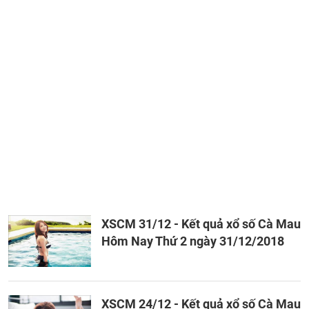
XSCM 31/12 - Kết quả xổ số Cà Mau
Hôm Nay Thứ 2 ngày 31/12/2018
XSCM 24/12 - Kết quả xổ số Cà Mau