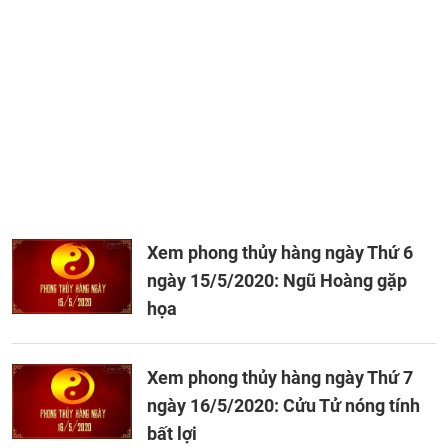
Xem phong thủy hàng ngày Thứ 6
ngày 15/5/2020: Ngũ Hoàng gặp
họa
Xem phong thủy hàng ngày Thứ 7
ngày 16/5/2020: Cửu Tử nóng tính
bất lợi