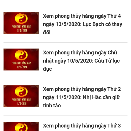
Xem phong thủy hàng ngày Thứ 4
ngày 13/5/2020: Lục Bạch có thay
đổi
Xem phong thủy hàng ngày Chủ
nhật ngày 10/5/2020: Cửu Tử lục
đục
Xem phong thủy hàng ngày Thứ 2
ngày 11/5/2020: Nhị Hắc cần giữ
tỉnh táo
Xem phong thủy hàng ngày Thứ 3