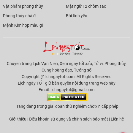
Vật phẩm phong thủy
Mật ngữ 12 chòm sao
Phong thủy nhà ở
Bói tình yêu
Mệnh Kim hợp màu gì
Chuyên trang Lịch Vạn Niên, Xem ngày tốt xấu, Tử vi, Phong thủy,
Cung hoàng đạo, Tướng số
Copyright @lichngaytot.com. All Rights Reserved
Lịch ngày TỐT giữ bản quyền nội dung trang web này
Email:
lichngaytot@gmail.com
Trang đang trong giai đoạn thử nghiệm chờ xin cấp phép
Giới thiệu
|
Điều khoản sử dụng và chính sách bảo mật
|
Liên hệ