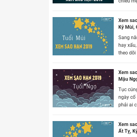
chiếu mệ
đầu năm 
Xem sao 
Kỷ Mùi, 
Sang năm
hay xấu,
theo dõi
Xem sao 
Mậu Ngọ
Tục cúng
ngày cố 
phải ai 
2019 tuổ
Xem sao 
Ất Tỵ, K