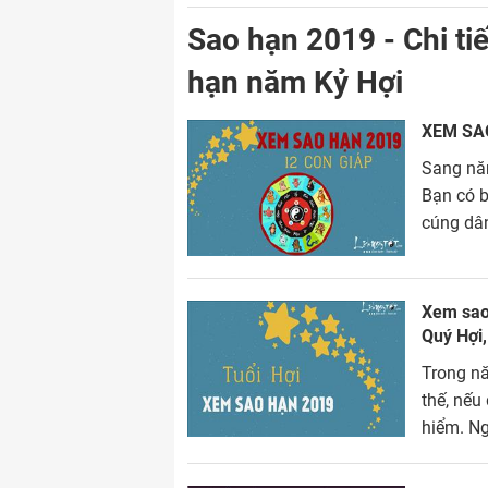
Sao hạn 2019 - Chi ti
hạn năm Kỷ Hợi
XEM SAO
Sang năm
Bạn có b
cúng dân
cùng xem
Xem sao 
Quý Hợi,
Trong nă
thế, nếu
hiểm. Ng
hết sức 
động đón