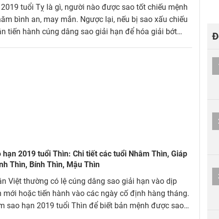
2019 tuổi Tỵ là gì, người nào được sao tốt chiếu mệnh
năm bình an, may mắn. Ngược lại, nếu bị sao xấu chiếu
n tiến hành cúng dâng sao giải hạn để hóa giải bớt
Đ
m, đón lành tránh dữ.
hạn 2019 tuổi Thìn: Chi tiết các tuổi Nhâm Thìn, Giáp
nh Thìn, Bính Thìn, Mậu Thìn
n Việt thường có lệ cúng dâng sao giải hạn vào dịp
mới hoặc tiến hành vào các ngày cố định hàng tháng.
m sao hạn 2019 tuổi Thìn để biết bản mệnh được sao
xấu chiếu mệnh, nếu là xấu, cách giải hạn ra sao nhé!