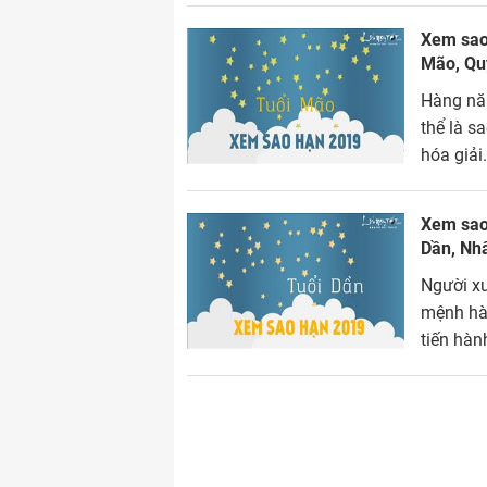
Xem sao 
Mão, Qu
Hàng nă
thể là s
hóa giải
dâng sao
Xem sao 
Dần, Nh
Người xư
mệnh hàn
tiến hàn
hạn 2019