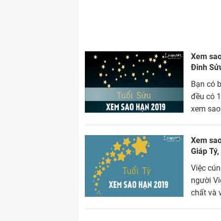
Xem sao 
Đinh Sử
Bạn có b
đều có 1
xem sao 
Xem sao 
Giáp Tý,
Việc cún
người Vi
chất và 
như thế