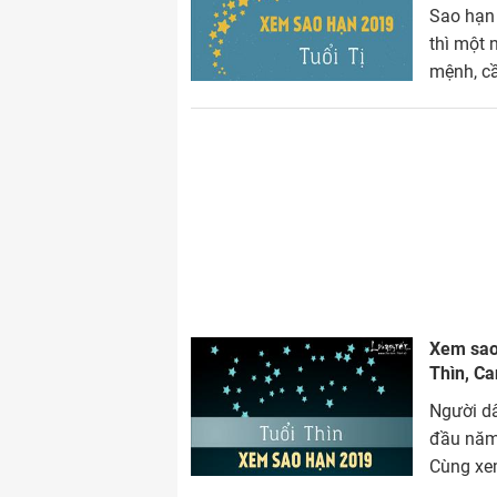
Sao hạn 
thì một 
mệnh, cầ
hung hiể
Xem sao 
Thìn, Ca
Người dâ
đầu năm 
Cùng xe
tốt hay 