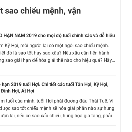
ết sao chiếu mệnh, vận
 HẠN NĂM 2019 cho mọi độ tuổi chính xác và dễ hiểu
 Kỷ Hợi, mỗi người lại có một ngôi sao chiếu mệnh.
iết đó là sao tốt hay sao xấu? Nếu xấu cần tiến hành
g sao giải hạn để hóa giải thế nào cho hiệu quả? Hãy
 sao hạn năm 2019 của tất cả các tuổi sẽ rõ!
hạn 2019 tuổi Hợi: Chi tiết các tuổi Tân Hợi, Kỷ Hợi,
 Đinh Hợi, Ất Hợi
m tuổi của mình, tuổi Hợi phải đương đầu Thái Tuế. Vì
 được sao tốt chiếu mệnh sẽ hóa giải phần nào sự hung
ược lại, nếu có sao xấu chiếu, hung họa gia tăng, phải
thận trọng. Cùng xem sao hạn 2019 tuổi Hợi để chủ
 lành tránh dữ.