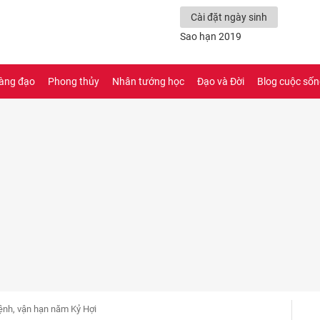
Cài đặt ngày sinh
Sao hạn 2019
àng đạo
Phong thủy
Nhân tướng học
Đạo và Đời
Blog cuộc số
mệnh, vận hạn năm Kỷ Hợi