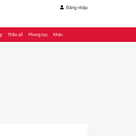
Đăng nhập
ng
Thần số
Phong tục
Khác