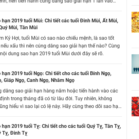
nh, nên tiến hành cúng dâng sao giải hạn 1 lần vào
mới hoặc nhiều lần vào các ngày cố định hàng tháng.
hạn 2019 tuổi Mùi: Chi tiết các tuổi Đinh Mùi, Ất Mùi,
Quý Mùi, Tân Mùi
 Kỷ Hợi, tuổi Mùi có sao nào chiếu mệnh, là sao tốt
 nếu xấu thì nên cúng dâng sao giải hạn thế nào? Cùng
 nội dung sao hạn 2019 tuổi Mùi dưới đây sẽ rõ.
hạn 2019 tuổi Ngọ: Chi tiết cho các tuổi Bính Ngọ,
, Giáp Ngọ, Canh Ngọ, Nhâm Ngọ
 dâng sao giải hạn hàng năm hoặc tiến hành vào các
định trong tháng đã có từ lâu đời. Tuy nhiên, không
cũng hiểu vì sao lại có lệ này. Hãy cùng theo dõi sao hạn
i Ngọ và tìm câu trả lời cho vấn đề này nhé.
hạn 2019 tuổi Tỵ: Chi tiết cho các tuổi Quý Tỵ, Tân Tỵ,
ỷ Tỵ, Đinh Tỵ