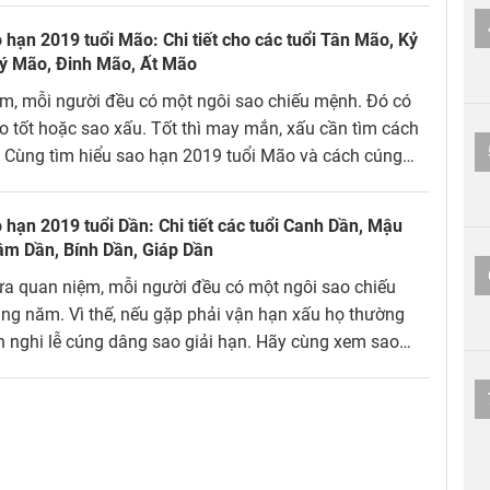
hạn 2019 tuổi Mão: Chi tiết cho các tuổi Tân Mão, Kỷ
ý Mão, Đinh Mão, Ất Mão
m, mỗi người đều có một ngôi sao chiếu mệnh. Đó có
ao tốt hoặc sao xấu. Tốt thì may mắn, xấu cần tìm cách
. Cùng tìm hiểu sao hạn 2019 tuổi Mão và cách cúng
 giải hạn hiệu quả.
hạn 2019 tuổi Dần: Chi tiết các tuổi Canh Dần, Mậu
âm Dần, Bính Dần, Giáp Dần
a quan niệm, mỗi người đều có một ngôi sao chiếu
g năm. Vì thế, nếu gặp phải vận hạn xấu họ thường
h nghi lễ cúng dâng sao giải hạn. Hãy cùng xem sao
 tuổi Dần là tốt hay xấu để chủ động mọi việc nhé!