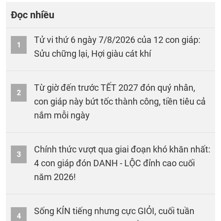
Đọc nhiều
Tử vi thứ 6 ngày 7/8/2026 của 12 con giáp:
1
Sửu chững lại, Hợi giàu cát khí
Từ giờ đến trước TẾT 2027 đón quý nhân,
2
con giáp này bứt tốc thành công, tiền tiêu cả
nắm mỗi ngày
Chính thức vượt qua giai đoạn khó khăn nhất:
3
4 con giáp đón DANH - LỘC đỉnh cao cuối
năm 2026!
Sống KÍN tiếng nhưng cực GIỎI, cuối tuần
4