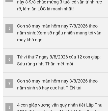
này 8-9/8 chúc mừng 3 tuổi có vận trình rực
rỡ, làm ăn LỘC lá mạnh nhất!
Con số may mắn hôm nay 7/8/2026 theo
5
năm sinh: Xem số ngẫu nhiên mang tới vận
may khó ngờ
Tử vi thứ 7 ngày 8/8/2026 của 12 con giáp:
6
Sửu rủng rỉnh, Thân mệt mỏi
Con số may mắn hôm nay 8/8/2026 theo
7
năm sinh số hay cực hút TIỀN tài
4 con giáp vượng vận quý nhân tiết Lập Thu
8