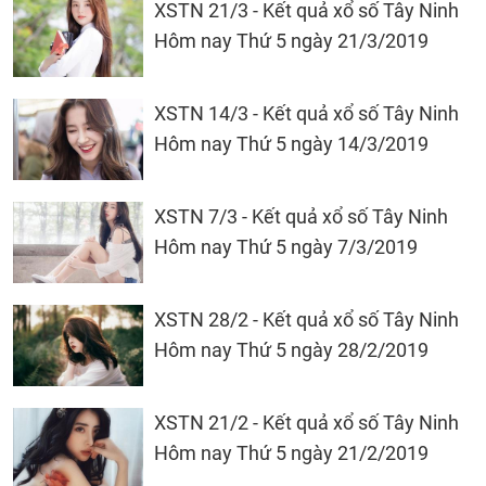
XSTN 21/3 - Kết quả xổ số Tây Ninh
Hôm nay Thứ 5 ngày 21/3/2019
XSTN 14/3 - Kết quả xổ số Tây Ninh
Hôm nay Thứ 5 ngày 14/3/2019
XSTN 7/3 - Kết quả xổ số Tây Ninh
Hôm nay Thứ 5 ngày 7/3/2019
XSTN 28/2 - Kết quả xổ số Tây Ninh
Hôm nay Thứ 5 ngày 28/2/2019
XSTN 21/2 - Kết quả xổ số Tây Ninh
Hôm nay Thứ 5 ngày 21/2/2019