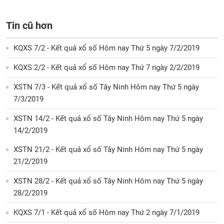
Tin cũ hơn
KQXS 7/2 - Kết quả xổ số Hôm nay Thứ 5 ngày 7/2/2019
KQXS 2/2 - Kết quả xổ số Hôm nay Thứ 7 ngày 2/2/2019
XSTN 7/3 - Kết quả xổ số Tây Ninh Hôm nay Thứ 5 ngày
7/3/2019
XSTN 14/2 - Kết quả xổ số Tây Ninh Hôm nay Thứ 5 ngày
14/2/2019
XSTN 21/2 - Kết quả xổ số Tây Ninh Hôm nay Thứ 5 ngày
21/2/2019
XSTN 28/2 - Kết quả xổ số Tây Ninh Hôm nay Thứ 5 ngày
28/2/2019
KQXS 7/1 - Kết quả xổ số Hôm nay Thứ 2 ngày 7/1/2019