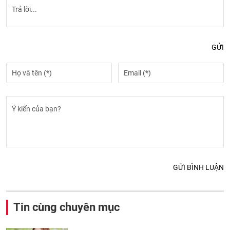
GỬI
GỬI BÌNH LUẬN
Tin cùng chuyên mục