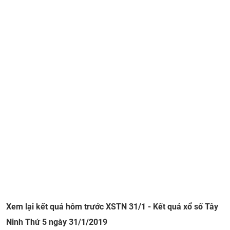
Xem lại kết quả hôm trước
XSTN 31/1 - Kết quả xổ số Tây
Ninh Thứ 5 ngày 31/1/2019