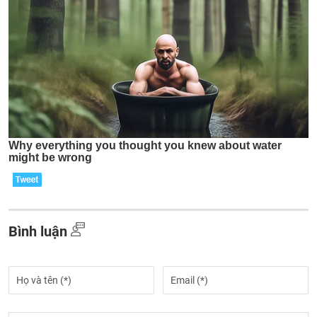
Bình luận