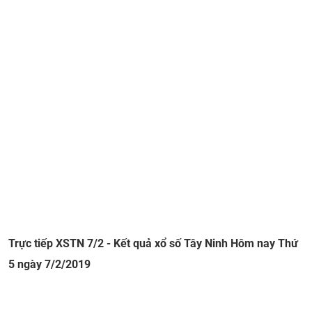
Trực tiếp XSTN 7/2 - Kết quả xổ số Tây Ninh Hôm nay Thứ
5 ngày 7/2/2019