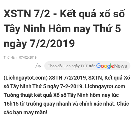
XSTN 7/2 - Kết quả xổ số
Tây Ninh Hôm nay Thứ 5
ngày 7/2/2019
Thứ Năm, 07/02/2019
Theo dõi Lịch ngày TỐT trên
(Lichngaytot.com)
XSTN 7/2/2019, SXTN, Kết quả Xổ
số Tây Ninh Thứ 5 ngày 7-2-2019. Lichngaytot.com
Tường thuật kết quả Xổ số Tây Ninh hôm nay lúc
16h15 từ trường quay nhanh và chính xác nhất. Chúc
các bạn may mắn!