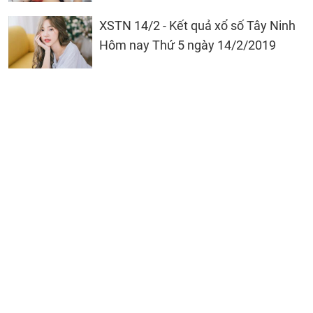
XSTN 14/2 - Kết quả xổ số Tây Ninh
Hôm nay Thứ 5 ngày 14/2/2019