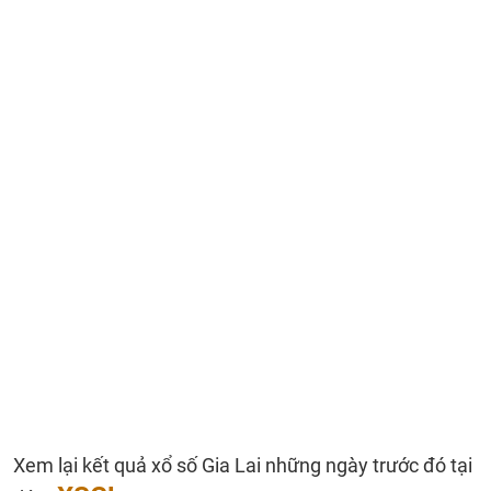
Xem lại kết quả xổ số Gia Lai những ngày trước đó tại