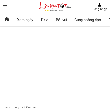
Đăng nhập
Xem ngày
Tử vi
Bói vui
Cung hoàng đạo
Trang chủ
XS Gia Lai