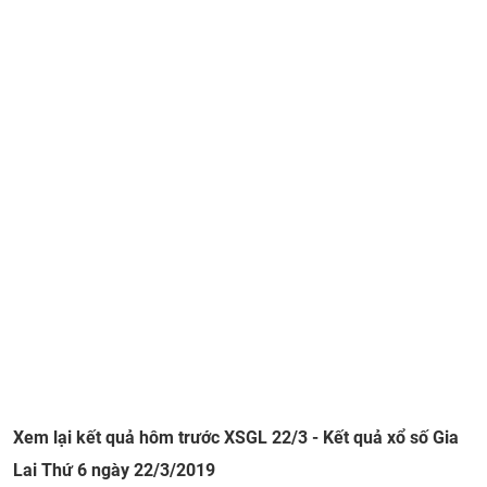
Xem lại kết quả hôm trước
XSGL
22/3 - Kết quả xổ số Gia
Lai Thứ 6 ngày 22
/3
/2019