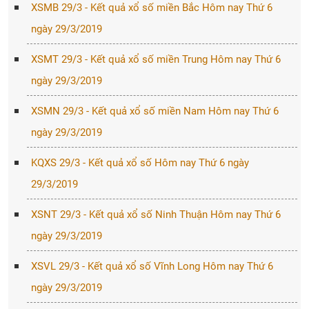
XSMB 29/3 - Kết quả xổ số miền Bắc Hôm nay Thứ 6
ngày 29/3/2019
XSMT 29/3 - Kết quả xổ số miền Trung Hôm nay Thứ 6
ngày 29/3/2019
XSMN 29/3 - Kết quả xổ số miền Nam Hôm nay Thứ 6
ngày 29/3/2019
KQXS 29/3 - Kết quả xổ số Hôm nay Thứ 6 ngày
29/3/2019
XSNT 29/3 - Kết quả xổ số Ninh Thuận Hôm nay Thứ 6
ngày 29/3/2019
XSVL 29/3 - Kết quả xổ số Vĩnh Long Hôm nay Thứ 6
ngày 29/3/2019