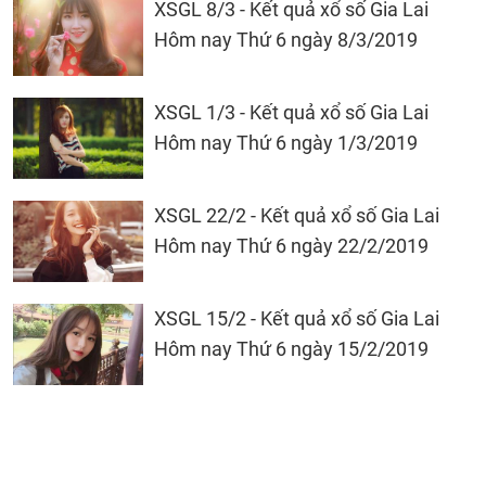
XSGL 8/3 - Kết quả xổ số Gia Lai
Hôm nay Thứ 6 ngày 8/3/2019
XSGL 1/3 - Kết quả xổ số Gia Lai
Hôm nay Thứ 6 ngày 1/3/2019
XSGL 22/2 - Kết quả xổ số Gia Lai
Hôm nay Thứ 6 ngày 22/2/2019
XSGL 15/2 - Kết quả xổ số Gia Lai
Hôm nay Thứ 6 ngày 15/2/2019