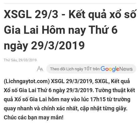
XSGL 29/3 - Kết quả xổ số
Gia Lai Hôm nay Thứ 6
ngày 29/3/2019
Thứ Sáu, 29/03/2019
Theo dõi Lịch ngày TỐT trên
(Lichngaytot.com)
XSGL 29/3/2019, SXGL, Kết quả
Xổ số Gia Lai Thứ 6 ngày 29/3/2019. Tường thuật kết
quả Xổ số Gia Lai hôm nay vào lúc 17h15 từ trường
quay nhanh và chính xác nhất, cập nhật từng giây.
Chúc các bạn may mắn!