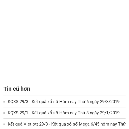
Tin cũ hơn
KQXS 29/3 - Kết quả xổ số Hôm nay Thứ 6 ngày 29/3/2019
KQXS 29/1 - Kết quả xổ số Hôm nay Thứ 3 ngày 29/1/2019
Kết quả Vietlott 29/3 - Kết quả xổ số Mega 6/45 hôm nay Thứ