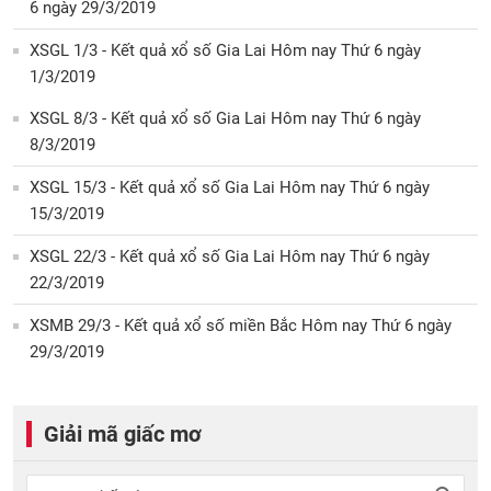
6 ngày 29/3/2019
XSGL 1/3 - Kết quả xổ số Gia Lai Hôm nay Thứ 6 ngày
1/3/2019
XSGL 8/3 - Kết quả xổ số Gia Lai Hôm nay Thứ 6 ngày
8/3/2019
XSGL 15/3 - Kết quả xổ số Gia Lai Hôm nay Thứ 6 ngày
15/3/2019
XSGL 22/3 - Kết quả xổ số Gia Lai Hôm nay Thứ 6 ngày
22/3/2019
XSMB 29/3 - Kết quả xổ số miền Bắc Hôm nay Thứ 6 ngày
29/3/2019
Giải mã giấc mơ