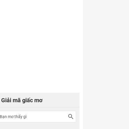
Giải mã giấc mơ