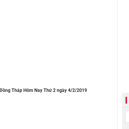
số Đồng Tháp Hôm Nay Thứ 2 ngày 4/2/2019