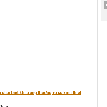
 phải biết khi trúng thưởng xổ số kiến thiết
 Tháp