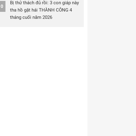
Bị thử thách đủ rồi: 3 con giáp này
10
tha hồ gặt hái THÀNH CÔNG 4
tháng cuối năm 2026