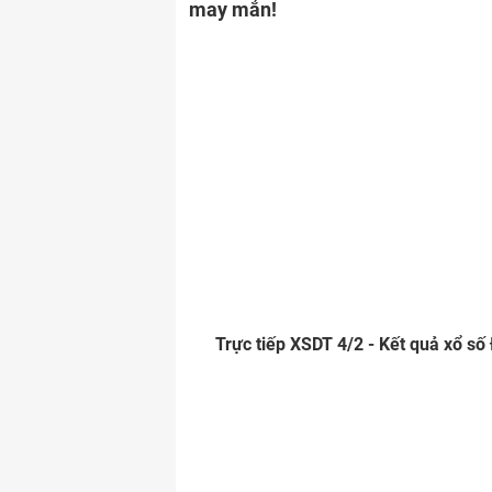
may mắn!
Trực tiếp XSDT 4/2 - Kết quả xổ 