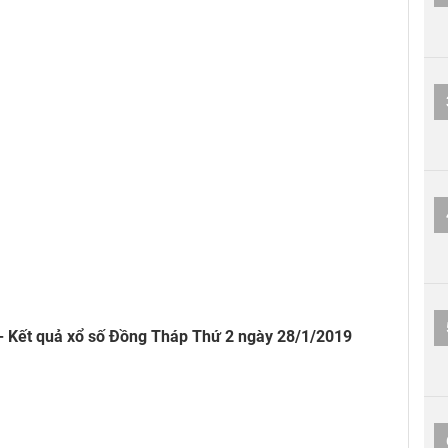
- Kết quả xổ số Đồng Tháp Thứ 2 ngày
28/1/2019