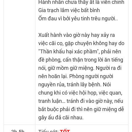
Hành nhân chưa thấy ắt là viễn chinh
Gia trạch lắm việc bất bình
Ốm đau vì bởi yêu tinh trêu người..
Xuất hành vào giờ này hay xảy ra
việc cãi cọ, gặp chuyện không hay do
"Thần khẩu hại xác phầm", phải nên
đề phòng, cẩn thận trong lời ăn tiếng
nói, giữ mồm giữ miệng. Người ra đi
nên hoãn lại. Phòng người người
nguyền rủa, tránh lây bệnh. Nói
chung khi có việc hội họp, việc quan,
tranh luận… tránh đi vào giờ này, nếu
bắt buộc phải đi thì nên giữ miệng dễ
gây ẩu đả cãi nhau.
3h-5h
Tiểu cát:
TỐT