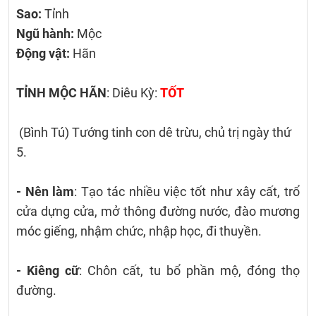
Sao:
Tỉnh
Ngũ hành:
Mộc
Động vật:
Hãn
TỈNH MỘC HÃN
: Diêu Kỳ:
TỐT
(Bình Tú) Tướng tinh con dê trừu, chủ trị ngày thứ
5.
- Nên làm
: Tạo tác nhiều việc tốt như xây cất, trổ
cửa dựng cửa, mở thông đường nước, đào mương
móc giếng, nhậm chức, nhập học, đi thuyền.
- Kiêng cữ
: Chôn cất, tu bổ phần mộ, đóng thọ
đường.