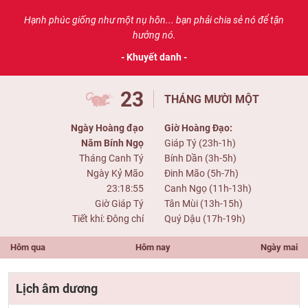
Hạnh phúc giống như một nụ hôn... bạn phải chia sẻ nó để tận
hưởng nó.
- Khuyết danh -
23
THÁNG MƯỜI MỘT
Ngày Hoàng đạo
Giờ Hoàng Đạo:
Năm Bính Ngọ
Giáp Tý (23h-1h)
Tháng Canh Tý
Bính Dần (3h-5h)
Ngày Kỷ Mão
Đinh Mão (5h-7h)
23:18:55
Canh Ngọ (11h-13h)
Giờ Giáp Tý
Tân Mùi (13h-15h)
Tiết khí: Đông chí
Quý Dậu (17h-19h)
Hôm qua
Hôm nay
Ngày mai
Lịch âm dương