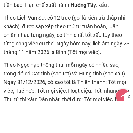
tiền bạc. Hạn chế xuất hành
Hướng Tây
, xấu .
Theo Lịch Vạn Sự, có 12 trực (gọi là kiến trừ thập nhị
khách), được sắp xếp theo thứ tự tuần hoàn, luân
phiên nhau từng ngày, có tính chất tốt xấu tùy theo
từng công việc cụ thể. Ngày hôm nay, lịch âm ngày 23
tháng 11 năm 2026 là Bình (Tốt mọi việc).
Theo Ngọc hạp thông thư, mỗi ngày có nhiều sao,
trong đó có Cát tinh (sao tốt) và Hung tinh (sao xấu).
Ngày 31/12/2026, có sao tốt là Thiên thành: Tốt mọi
việc; Tuế hợp: Tốt mọi việc; Hoạt điệu: Tốt, nhưng gặp
X
Thụ tử thì xấu; Dân nhật, thời đức: Tốt mọi việc; Ngọc
đường: Hoàng Đạo - Tốt mọi việc; Thiên Ân: Tốt mọi
việc; Thiên Thụy: Tốt mọi việc; Nhân Chuyên: Đại cát:
tốt mọi việc, có thể giải được sao xấu (trừ Kim thần