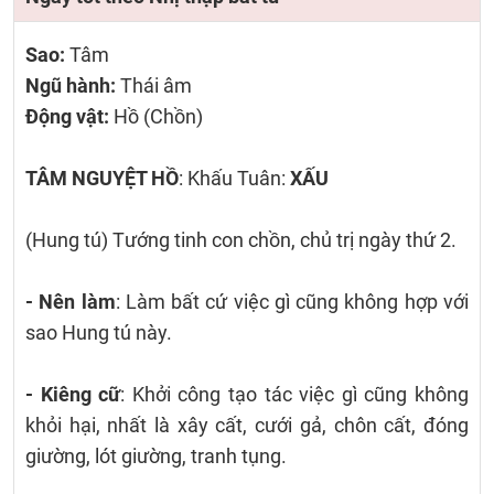
Sao:
Tâm
Ngũ hành:
Thái âm
Động vật:
Hồ (Chồn)
TÂM NGUYỆT HỒ
: Khấu Tuân:
XẤU
(Hung tú) Tướng tinh con chồn, chủ trị ngày thứ 2.
- Nên làm
: Làm bất cứ việc gì cũng không hợp với
sao Hung tú này.
- Kiêng cữ
: Khởi công tạo tác việc gì cũng không
khỏi hại, nhất là xây cất, cưới gả, chôn cất, đóng
giường, lót giường, tranh tụng.