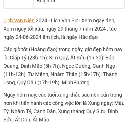
Bulgaria.
Lịch Vạn Niên
2024 - Lịch Vạn Sự - Xem ngày đẹp,
Xem ngày tốt xấu, ngày 29 tháng 7 năm 2024 , tức
ngày 24-06-2024 âm lịch, là ngày Hắc đạo
Các giờ tốt (Hoàng đạo) trong ngày, giờ đẹp hôm nay
là: Giáp Tý (23h-1h): Kim Quỹ, Ất Sửu (1h-3h): Bảo
Quang, Đinh Mão (5h-7h): Ngọc Đường, Canh Ngọ
(11h-13h): Tư Mệnh, Nhâm Thân (15h-17h): Thanh
Long, Quý Dậu (17h-19h): Minh Đường
Ngày hôm nay, các tuổi xung khắc sau nên cẩn trọng
hơn khi tiến hành các công việc lớn là Xung ngày: Mậu
Tý, Nhâm Tý, Canh Dần, Xung tháng: Quý Sửu, Đinh
Sửu, Ất Dậu, Ất Mão.