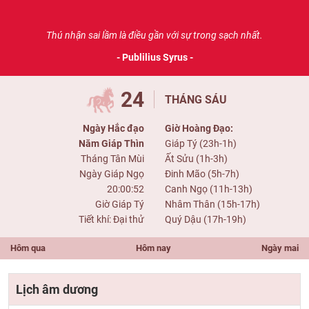
Thú nhận sai lầm là điều gần với sự trong sạch nhất.
- Publilius Syrus -
24
THÁNG SÁU
Ngày Hắc đạo
Giờ Hoàng Đạo:
Năm Giáp Thìn
Giáp Tý (23h-1h)
Tháng Tân Mùi
Ất Sửu (1h-3h)
Ngày Giáp Ngọ
Đinh Mão (5h-7h)
20:00:52
Canh Ngọ (11h-13h)
Giờ Giáp Tý
Nhâm Thân (15h-17h)
Tiết khí: Đại thử
Quý Dậu (17h-19h)
Hôm qua
Hôm nay
Ngày mai
Lịch âm dương