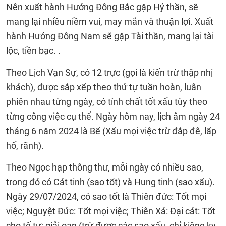
Nên xuất hành Hướng Đông Bắc gặp Hỷ thần, sẽ
mang lại nhiều niềm vui, may mắn và thuận lợi. Xuất
hành Hướng Đông Nam sẽ gặp Tài thần, mang lại tài
lộc, tiền bạc. .
Theo Lịch Vạn Sự, có 12 trực (gọi là kiến trừ thập nhị
khách), được sắp xếp theo thứ tự tuần hoàn, luân
phiên nhau từng ngày, có tính chất tốt xấu tùy theo
từng công việc cụ thể. Ngày hôm nay, lịch âm ngày 24
tháng 6 năm 2024 là Bế (Xấu mọi việc trừ đắp đê, lấp
hố, rãnh).
Theo Ngọc hạp thông thư, mỗi ngày có nhiều sao,
trong đó có Cát tinh (sao tốt) và Hung tinh (sao xấu).
Ngày 29/07/2024, có sao tốt là Thiên đức: Tốt mọi
việc; Nguyệt Đức: Tốt mọi việc; Thiên Xá: Đại cát: Tốt
cho tế tự; giải oan (trừ được các sao xấu, chỉ kiêng kỵ