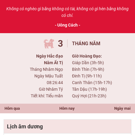
Không có nghèo gì bằng không có tài, không có gì hèn bằng không
có chí.
- Uông Cách -
3
THÁNG NĂM
Ngày Hắc đạo
Giờ Hoàng Đạo:
Năm Ất Tị
Giáp Dần (3h-5h)
Tháng Nhâm Ngọ
Bính Thìn (7h-9h)
Ngày Mậu Tuất
Đinh Tị (9h-11h)
08:26:44
Canh Thân (15h-17h)
Giờ Nhâm Tý
Tân Dậu (17h-19h)
Tiết khí: Tiểu mãn
Quý Hợi (21h-23h)
Hôm qua
Hôm nay
Ngày mai
Lịch âm dương