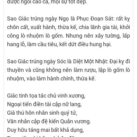
được ngôi cao cả, mọi sự tốt đẹp.
Sao Giác trúng ngày Ngọ là Phục Đoạn Sát: rất kỵ
chôn cất, xuất hành, thừa kế, chia lãnh gia tài, khởi
công lò nhuộm lò gốm. Nhưng nên xây tường, lấp
hang lỗ, làm cầu tiêu, kết dứt điều hung hại.
Sao Giác trúng ngày Sóc là Diệt Một Nhật: Đại kỵ đi
thuyền và cũng không nên làm rượu, lập lò gốm lò
nhuộm, vào làm hành chính, thừa kế.
Giác tinh tọa tác chủ vinh xương,
Ngoại tiến điền tài cập nữ lang,
Giá thú hôn nhân sinh quý tử,
Văn nhân cập đệ kiến Quân vương.
Duy hữu táng mai bất khả dụng,