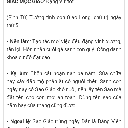
GIÁC MỘC GIAO
: Đặng Vũ: tốt
(Bình Tú) Tướng tinh con Giao Long, chủ trị ngày
thứ 5.
- Nên làm
: Tạo tác mọi việc đều đặng vinh xương,
tấn lợi. Hôn nhân cưới gả sanh con quý. Công danh
khoa cử đỗ đạt cao.
- Kỵ làm
: Chôn cất hoạn nạn ba năm. Sửa chữa
hay xây đắp mộ phần ắt có người chết. Sanh con
ngày này có Sao Giác khó nuôi, nên lấy tên Sao mà
đặt tên cho con mới an toàn. Dùng tên sao của
năm hay của tháng cũng được.
- Ngoại lệ
: Sao Giác trúng ngày Dần là Đăng Viên