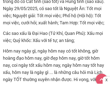
trong đó có Cát tinh (sao tốt) và Hung tinh (sao xấu).
Ngày 29/05/2025, có sao tốt là Nguyệt Ân: Tốt mọi
việc; Nguyệt giải: Tốt mọi việc; Phổ hộ (Hội hộ): Tốt
mọi việc, cưới hỏi; xuất hành; Tam Hợp: Tốt mọi việc;
Các sao xấu là Đại Hao (Tử Khí, Quan Phú): Xấu mọi
việc; Quỷ khốc: Xấu với tế tự; an táng;
Hôm nay ngày gì, ngày hôm nay có tốt không, giờ
hoàng đạo hôm nay, giờ đẹp hôm nay, giờ tốt hôm
nay, coi ngày tốt xấu hôm nay, ngày hôm nay tốt hay
xấu, hôm nay là ngày gì ... là những câu hỏi mà Lịch
ngày TỐT thường xuyên nhận được. Hi vọng, với
X
những thông tin cung cấp trên đã phần nào giúp bạn
đọc tìm được câu trả lời cho riêng mình. Chúc các bạn
một ngày Vạn sự An lành!