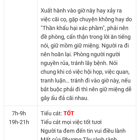
Xuất hành vào giờ này hay xảy ra
việc cãi cọ, gặp chuyện không hay do
"Thần khẩu hại xác phầm", phải nên
đề phòng, cẩn thận trong lời ăn tiếng
nói, giữ mồm giữ miệng. Người ra đi
nên hoãn lại. Phòng người người
nguyền rủa, tránh lây bệnh. Nói
chung khi có việc hội họp, việc quan,
tranh luận… tránh đi vào giờ này, nếu
bắt buộc phải đi thì nên giữ miệng dễ
gây ẩu đả cãi nhau.
7h-9h
Tiểu cát:
TỐT
19h-21h
Tiểu cát mọi việc tốt tươi
Người ta đem đến tin vui điều lành
Mất của Phương Tây rành rành