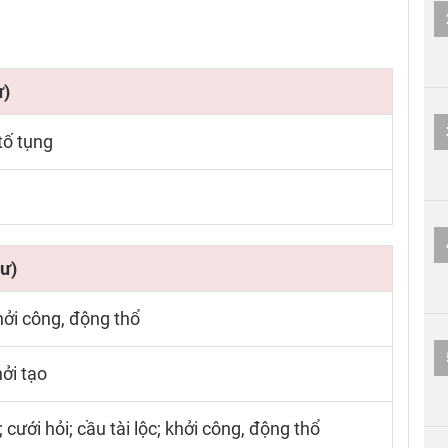
ư)
tố tụng
ư)
hởi công, động thổ
hởi tạo
cưới hỏi; cầu tài lộc; khởi công, động thổ