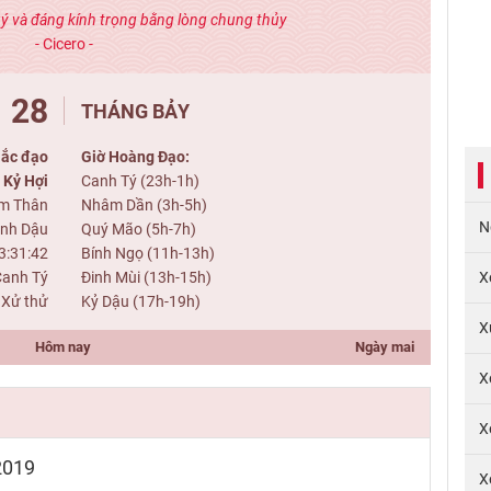
uý và đáng kính trọng bằng lòng chung thủy
- Cicero -
28
THÁNG BẢY
ắc đạo
Giờ Hoàng Đạo:
Kỷ Hợi
Canh Tý (23h-1h)
m Thân
Nhâm Dần (3h-5h)
N
inh Dậu
Quý Mão (5h-7h)
3:31:42
Bính Ngọ (11h-13h)
Canh Tý
Đinh Mùi (13h-15h)
X
: Xử thử
Kỷ Dậu (17h-19h)
X
Hôm nay
Ngày mai
X
X
2019
X