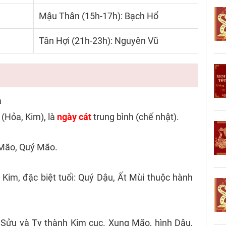
Mậu Thân (15h-17h): Bạch Hổ
Tân Hợi (21h-23h): Nguyên Vũ
a
 (Hỏa, Kim), là
ngày cát
trung bình (chế nhật).
 Mão, Quý Mão.
im, đặc biệt tuổi: Quý Dậu, Ất Mùi thuộc hành
 Sửu và Tỵ thành Kim cục. Xung Mão, hình Dậu,