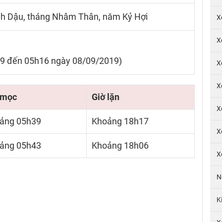
inh Dậu, tháng Nhâm Thân, năm Kỷ Hợi
X
X
19 đến 05h16 ngày 08/09/2019)
X
X
 mọc
Giờ lặn
X
ảng 05h39
Khoảng 18h17
X
ảng 05h43
Khoảng 18h06
X
N
K