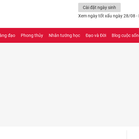
Cài đặt ngày sinh
Xem ngày tốt xấu ngày 28/08 -
àng đạo
Phong thủy
Nhân tướng học
Đạo và Đời
Blog cuộc số