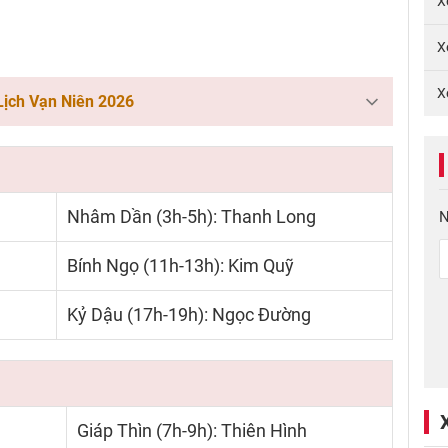
X
X
X
Lịch Vạn Niên 2026
Nhâm Dần (3h-5h): Thanh Long
N
Bính Ngọ (11h-13h): Kim Quỹ
Kỷ Dậu (17h-19h): Ngọc Đường
Giáp Thìn (7h-9h): Thiên Hình