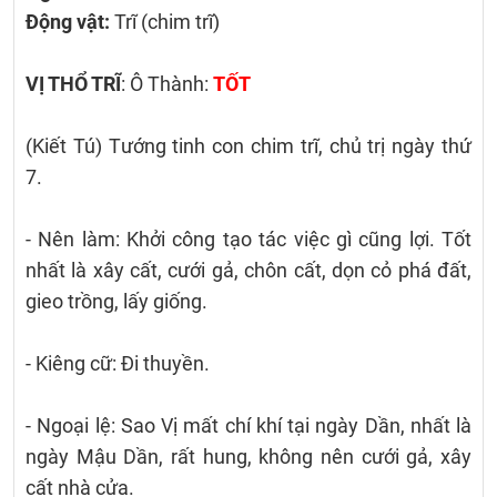
Động vật:
Trĩ (chim trĩ)
VỊ THỔ TRĨ
: Ô Thành:
TỐT
(Kiết Tú) Tướng tinh con chim trĩ, chủ trị ngày thứ
7.
- Nên làm: Khởi công tạo tác việc gì cũng lợi. Tốt
nhất là xây cất, cưới gả, chôn cất, dọn cỏ phá đất,
gieo trồng, lấy giống.
- Kiêng cữ: Đi thuyền.
- Ngoại lệ: Sao Vị mất chí khí tại ngày Dần, nhất là
ngày Mậu Dần, rất hung, không nên cưới gả, xây
cất nhà cửa.