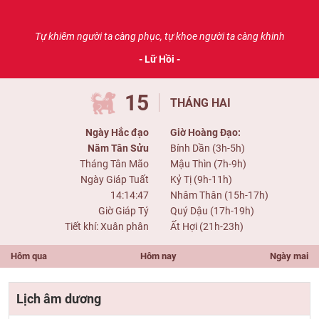
Tự khiêm người ta càng phục, tự khoe người ta càng khinh
- Lữ Hồi -
15
THÁNG HAI
Ngày Hắc đạo
Giờ Hoàng Đạo:
Năm Tân Sửu
Bính Dần (3h-5h)
Tháng Tân Mão
Mậu Thìn (7h-9h)
Ngày Giáp Tuất
Kỷ Tị (9h-11h)
14:14:47
Nhâm Thân (15h-17h)
Giờ Giáp Tý
Quý Dậu (17h-19h)
Tiết khí: Xuân phân
Ất Hợi (21h-23h)
Hôm qua
Hôm nay
Ngày mai
Lịch âm dương