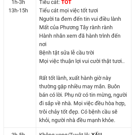
1h-3h
Tiểu cát:
TỐT
13h-15h
Tiểu cát mọi việc tốt tươi
Người ta đem đến tin vui điều lành
Mất của Phương Tây rành rành
Hành nhân xem đã hành trình đến
nơi
Bệnh tật sửa lễ cầu trời
Mọi việc thuận lợi vui cười thật tươi..
Rất tốt lành, xuất hành giờ này
thường gặp nhiều may mắn. Buôn
bán có lời. Phụ nữ có tin mừng, người
đi sắp về nhà. Mọi việc đều hòa hợp,
trôi chảy tốt đẹp. Có bệnh cầu sẽ
khỏi, người nhà đều mạnh khỏe.
3h-5h
Không vong/Tuyệt lộ:
XẤU