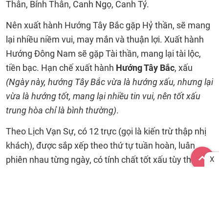
Thân, Bính Thân, Canh Ngọ, Canh Tý.
Nên xuất hành Hướng Tây Bắc gặp Hỷ thần, sẽ mang
lại nhiều niềm vui, may mắn và thuận lợi. Xuất hành
Hướng Đông Nam sẽ gặp Tài thần, mang lại tài lộc,
tiền bạc. Hạn chế xuất hành
Hướng Tây Bắc
, xấu
(Ngày này, hướng Tây Bắc vừa là hướng xấu, nhưng lại
vừa là hướng tốt, mang lại nhiều tin vui, nên tốt xấu
trung hòa chỉ là bình thường)
.
Theo Lịch Vạn Sự, có 12 trực (gọi là kiến trừ thập nhị
khách), được sắp xếp theo thứ tự tuần hoàn, luân
phiên nhau từng ngày, có tính chất tốt xấu tùy theo
X
từng công việc cụ thể. Ngày hôm nay, lịch âm ngày 6
tháng 1 năm 2023 là Thành (Tốt cho xuất hành, khai
trương, giá thú. Tránh kiện tụng, tranh chấp.).