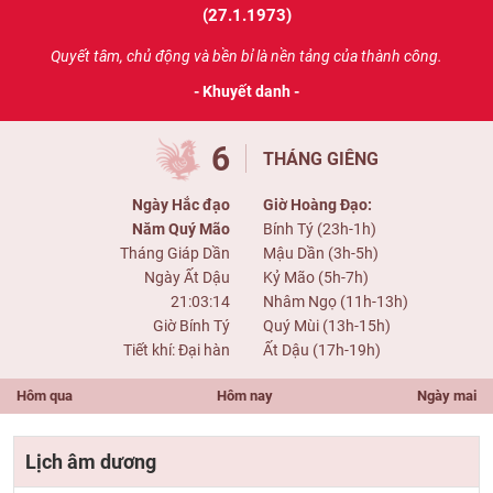
(27.1.1973)
Quyết tâm, chủ động và bền bỉ là nền tảng của thành công.
- Khuyết danh -
6
THÁNG GIÊNG
Ngày Hắc đạo
Giờ Hoàng Đạo:
Năm Quý Mão
Bính Tý (23h-1h)
Tháng Giáp Dần
Mậu Dần (3h-5h)
Ngày Ất Dậu
Kỷ Mão (5h-7h)
21:03:14
Nhâm Ngọ (11h-13h)
Giờ Bính Tý
Quý Mùi (13h-15h)
Tiết khí: Đại hàn
Ất Dậu (17h-19h)
Hôm qua
Hôm nay
Ngày mai
Lịch âm dương