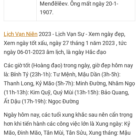
Menđêlêev. Ông mất ngày 20-1-
1907.
Lịch Vạn Niên
2023 - Lịch Vạn Sự - Xem ngày đẹp,
Xem ngày tốt xấu, ngày 27 tháng 1 năm 2023 , tức
ngày 06-01-2023 âm lịch, là ngày Hắc đạo
Các giờ tốt (Hoàng đạo) trong ngày, giờ đẹp hôm nay
là: Bính Tý (23h-1h): Tư Mệnh, Mậu Dần (3h-5h):
Thanh Long, Kỷ Mão (5h-7h): Minh Đường, Nhâm Ngọ
(11h-13h): Kim Quỹ, Quý Mùi (13h-15h): Bảo Quang,
Ất Dậu (17h-19h): Ngọc Đường
Ngày hôm nay, các tuổi xung khắc sau nên cẩn trọng
hơn khi tiến hành các công việc lớn là Xung ngày: Kỷ
Mão, Đinh Mão, Tân Mùi, Tân Sửu, Xung tháng: Mậu