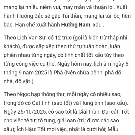
mang lại nhiều niềm vui, may mắn và thuận lợi. Xuất
hành Hướng Bắc sẽ gặp Tài thần, mang lại tài lộc, tiền
bạc. Hạn chế xuất hành
Hướng Nam
, xấu .
Theo Lịch Vạn Sự, có 12 trực (gọi là kiến trừ thập nhị
khách), được sắp xếp theo thứ tự tuần hoàn, luân
phiên nhau từng ngày, có tính chất tốt xấu tùy theo
từng công việc cụ thể. Ngày hôm nay, lịch âm ngày 6
tháng 9 năm 2025 là Phá (Nên chữa bệnh, phá dỡ
nhà, đồ vật.).
Theo Ngọc hạp thông thư, mỗi ngày có nhiều sao,
trong đó có Cát tinh (sao tốt) và Hung tinh (sao xấu).
Ngày 26/10/2025, có sao tốt là Giải thần: Đại cát: Tốt
cho việc tế tự; tố tụng, giải oan (trừ được các sao
xấu); Ích Hậu: Tốt mọi việc, nhất là cưới hỏi; Mẫu