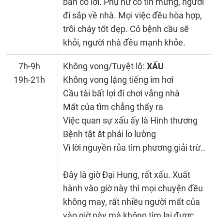
bán có lời. Phụ nữ có tin mừng, người
đi sắp về nhà. Mọi việc đều hòa hợp,
trôi chảy tốt đẹp. Có bệnh cầu sẽ
khỏi, người nhà đều mạnh khỏe.
7h-9h
Không vong/Tuyệt lộ:
XẤU
19h-21h
Không vong lặng tiếng im hơi
Cầu tài bất lợi đi chơi vắng nhà
Mất của tìm chẳng thấy ra
Việc quan sự xấu ấy là Hình thương
Bệnh tật ắt phải lo lường
Vì lời nguyền rủa tìm phương giải trừ..
Đây là giờ Đại Hung, rất xấu. Xuất
hành vào giờ này thì mọi chuyện đều
không may, rất nhiều người mất của
vào giờ này mà không tìm lại được.