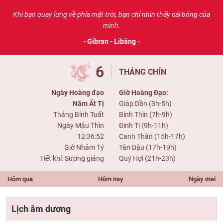
Khi bạn quay lưng về phía mặt trời, bạn chỉ nhìn thấy cái bóng của
mình.
- Gibran - Libăng -
6
THÁNG CHÍN
Ngày Hoàng đạo
Giờ Hoàng Đạo:
Năm Ất Tị
Giáp Dần (3h-5h)
Tháng Bính Tuất
Bính Thìn (7h-9h)
Ngày Mậu Thìn
Đinh Tị (9h-11h)
12:36:52
Canh Thân (15h-17h)
Giờ Nhâm Tý
Tân Dậu (17h-19h)
Tiết khí: Sương giáng
Quý Hợi (21h-23h)
Hôm qua
Hôm nay
Ngày mai
Lịch âm dương