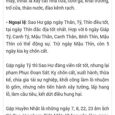
may, tnhất là xây cất nhà cửa, cưới gả, khai trương,
trổ cửa, tháo nước, đào kênh rạch.
- Ngoại lệ
: Sao Hư gặp ngày Thân, Tý, Thìn đều tốt,
tại ngày Thìn đắc địa tốt nhất. Hợp với 6 ngày Giáp
Tý, Canh Tý, Mậu Thân, Canh Thân, Bính Thìn, Mậu
Thìn có thể động sự. Trừ ngày Mậu Thìn, còn 5
ngày kia kỵ chôn cất.
Gặp ngày Tý thì Sao Hư đăng viên rất tốt, nhưng lại
phạm Phục Đoạn Sát: Kỵ chôn cất, xuất hành, thừa
kế, chia gia tài sự nghiệp, khởi công làm lò nhuộm
lò gốm, nhưng nên tiến hành xây tường, lấp hang
lỗ, làm cầu tiêu, kết dứt điều hung hại.
Gặp Huyền Nhật là những ngày 7, 8, 22, 23 âm lịch