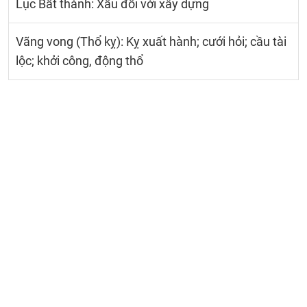
Lục Bất thành: Xấu đối với xây dựng
Vãng vong (Thổ kỵ): Kỵ xuất hành; cưới hỏi; cầu tài
lộc; khởi công, động thổ