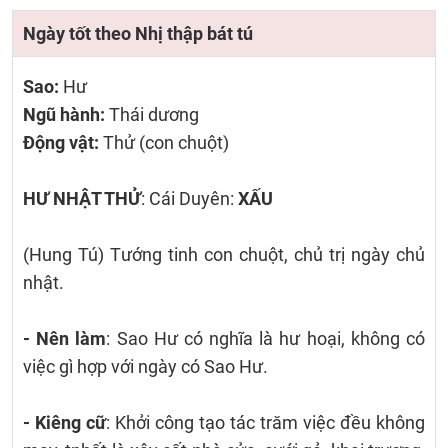
Ngày tốt theo Nhị thập bát tú
Sao:
Hư
Ngũ hành:
Thái dương
Động vật:
Thử (con chuột)
HƯ NHẬT THỬ
: Cái Duyên:
XẤU
(Hung Tú) Tướng tinh con chuột, chủ trị ngày chủ
nhật.
- Nên làm
: Sao Hư có nghĩa là hư hoại, không có
việc gì hợp với ngày có Sao Hư.
- Kiêng cữ
: Khởi công tạo tác trăm việc đều không