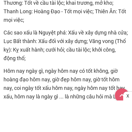
Thương: Tốt về cầu tài lộc; khai trương, mở kho;
Thanh Long: Hoàng Đạo - Tốt mọi việc; Thiên Ân: Tốt
mọi việc;
Các sao xấu là Nguyệt phá: Xấu về xây dựng nhà cửa;
Lục Bất thành: Xấu đối với xây dựng; Vãng vong (Thổ
kỵ): Kỵ xuất hành; cưới hỏi; cầu tài lộc; khởi công,
động thổ;
Hôm nay ngày gì, ngày hôm nay có tốt không, giờ
hoàng đạo hôm nay, giờ đẹp hôm nay, giờ tốt hôm
nay, coi ngày tốt xấu hôm nay, ngày hôm nay tốt hay
xấu, hôm nay là ngày gì ... là những câu hỏi mà Lịch
X
ngày TỐT thường xuyên nhận được. Hi vọng, với
những thông tin cung cấp trên đã phần nào giúp bạn
đọc tìm được câu trả lời cho riêng mình. Chúc các bạn
một ngày Vạn sự An lành!