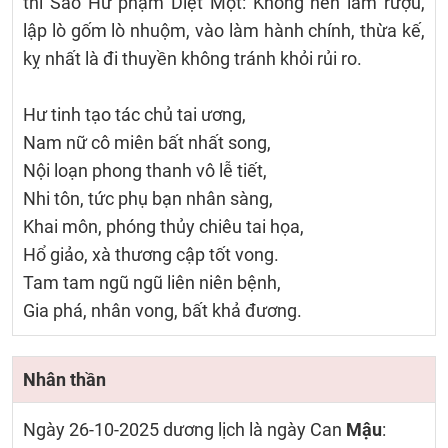
thì Sao Hư phạm Diệt Một: Không nên làm rượu,
lập lò gốm lò nhuộm, vào làm hành chính, thừa kế,
kỵ nhất là đi thuyền không tránh khỏi rủi ro.
Hư tinh tạo tác chủ tai ương,
Nam nữ cô miên bất nhất song,
Nội loạn phong thanh vô lễ tiết,
Nhi tôn, tức phụ bạn nhân sàng,
Khai môn, phóng thủy chiêu tai họa,
Hổ giảo, xà thương cập tốt vong.
Tam tam ngũ ngũ liên niên bệnh,
Gia phá, nhân vong, bất khả đương.
Nhân thần
Ngày 26-10-2025 dương lịch là ngày Can
Mậu
: