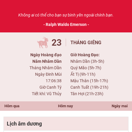
Không ai có thể cho bạn sự bình yên ngoài chính bạn.
- Ralph Waldo Emerson -
23
THÁNG GIÊNG
Ngày Hoàng đạo
Giờ Hoàng Đạo:
Năm Nhâm Dần
Nhâm Dần (3h-5h)
Tháng Nhâm Dần
Quý Mão (5h-7h)
Ngày Đinh Mùi
Ất Tị (9h-11h)
17:06:38
Mậu Thân (15h-17h)
Giờ Canh Tý
Canh Tuất (19h-21h)
Tiết khí: Vũ Thủy
Tân Hợi (21h-23h)
Hôm qua
Hôm nay
Ngày mai
Lịch âm dương