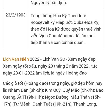
Nguyên lý bất định.
23/2/1903
Tống thống Hoa Kỳ Theodore
Roosevelt ký Hiệp ước Cuba-Hoa Kỳ,
theo đó Hoa Kỳ được quyền thuê vĩnh
viễn Vịnh Guantánamo để làm nơi
tiếp than và căn cứ hải quân.
Lịch Vạn Niên
2022 - Lịch Vạn Sự - Xem ngày đẹp,
Xem ngày tốt xấu, ngày 23 tháng 2 năm 2022 , tức
ngày 23-01-2022 âm lịch, là ngày Hoàng đạo
Các giờ tốt (Hoàng đạo) trong ngày, giờ đẹp hôm nay
là: Nhâm Dần (3h-5h): Kim Quỹ, Quý Mão (5h-7h): Bảo
Quang, Ất Tị (9h-11h): Ngọc Đường, Mậu Thân (15h-
17h): Tư Mệnh, Canh Tuất (19h-21h): Thanh Long,