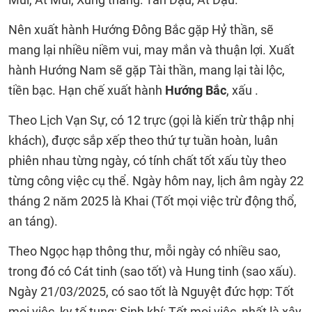
Nên xuất hành Hướng Đông Bắc gặp Hỷ thần, sẽ
mang lại nhiều niềm vui, may mắn và thuận lợi. Xuất
hành Hướng Nam sẽ gặp Tài thần, mang lại tài lộc,
tiền bạc. Hạn chế xuất hành
Hướng Bắc
, xấu .
Theo Lịch Vạn Sự, có 12 trực (gọi là kiến trừ thập nhị
khách), được sắp xếp theo thứ tự tuần hoàn, luân
phiên nhau từng ngày, có tính chất tốt xấu tùy theo
từng công việc cụ thể. Ngày hôm nay, lịch âm ngày 22
tháng 2 năm 2025 là Khai (Tốt mọi việc trừ động thổ,
an táng).
Theo Ngọc hạp thông thư, mỗi ngày có nhiều sao,
trong đó có Cát tinh (sao tốt) và Hung tinh (sao xấu).
Ngày 21/03/2025, có sao tốt là Nguyệt đức hợp: Tốt
mọi việc, kỵ tố tụng; Sinh khí: Tốt mọi việc, nhất là xây