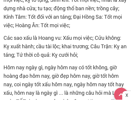
dựng nhà cửa; tu tạo; động thổ ban nền; trồng cây;
Kính Tâm: Tốt đối với an táng; Đại Hồng Sa: Tốt mọi
việc; Hoàng Ân: Tốt mọi việc;
Các sao xấu là Hoang vu: Xấu mọi việc; Cửu không:
Kỵ xuất hành; cầu tài lộc; khai trương; Câu Trận: Kỵ an
táng; Tứ thời cô quả: Kỵ cưới hỏi;
Hôm nay ngày gì, ngày hôm nay có tốt không, giờ
hoàng đạo hôm nay, giờ đẹp hôm nay, giờ tốt hôm
nay, coi ngày tốt xấu hôm nay, ngày hôm nay tốt hay
xấu, hôm nay là ngày gì ... là những câu hỏi mà Lịch
X
ngày TỐT thường xuyên nhận được. Hi vọng, với
những thông tin cung cấp trên đã phần nào giúp bạn
đọc tìm được câu trả lời cho riêng mình. Chúc các bạn
một ngày Vạn sự An lành!