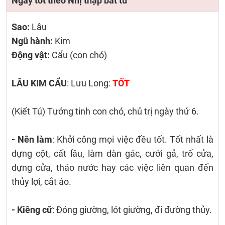
Ngày tốt theo Nhị thập bát tú
Sao:
Lâu
Ngũ hành:
Kim
Động vật:
Cẩu (con chó)
LÂU KIM CẨU
: Lưu Long:
TỐT
(Kiết Tú) Tướng tinh con chó, chủ trị ngày thứ 6.
- Nên làm
: Khởi công mọi việc đều tốt. Tốt nhất là
dựng cột, cất lầu, làm dàn gác, cưới gả, trổ cửa,
dựng cửa, tháo nước hay các việc liên quan đến
thủy lợi, cắt áo.
- Kiêng cữ
: Đóng giường, lót giường, đi đường thủy.