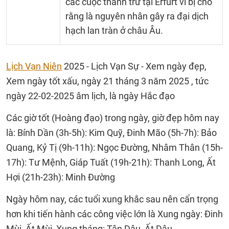
các cuộc thanh trừ tại Erfurt vì bị cho
rằng là nguyên nhân gây ra đại dịch
hạch lan tràn ở châu Âu.
Lịch Vạn Niên
2025 - Lịch Vạn Sự - Xem ngày đẹp,
Xem ngày tốt xấu, ngày 21 tháng 3 năm 2025 , tức
ngày 22-02-2025 âm lịch, là ngày Hắc đạo
Các giờ tốt (Hoàng đạo) trong ngày, giờ đẹp hôm nay
là: Bính Dần (3h-5h): Kim Quỹ, Đinh Mão (5h-7h): Bảo
Quang, Kỷ Tị (9h-11h): Ngọc Đường, Nhâm Thân (15h-
17h): Tư Mệnh, Giáp Tuất (19h-21h): Thanh Long, Ất
Hợi (21h-23h): Minh Đường
Ngày hôm nay, các tuổi xung khắc sau nên cẩn trọng
hơn khi tiến hành các công việc lớn là Xung ngày: Đinh
Mùi, Ất Mùi, Xung tháng: Tân Dậu, Ất Dậu.