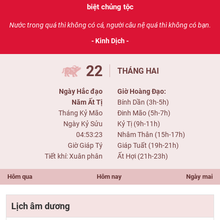
biệt chủng tộc
Nước trong quá thì không có cá, người câu nệ quá thì không có bạn.
- Kinh Dịch -
22
THÁNG HAI
Ngày Hắc đạo
Giờ Hoàng Đạo:
Năm Ất Tị
Bính Dần (3h-5h)
Tháng Kỷ Mão
Đinh Mão (5h-7h)
Ngày Kỷ Sửu
Kỷ Tị (9h-11h)
04:53:23
Nhâm Thân (15h-17h)
Giờ Giáp Tý
Giáp Tuất (19h-21h)
Tiết khí: Xuân phân
Ất Hợi (21h-23h)
Hôm qua
Hôm nay
Ngày mai
Lịch âm dương