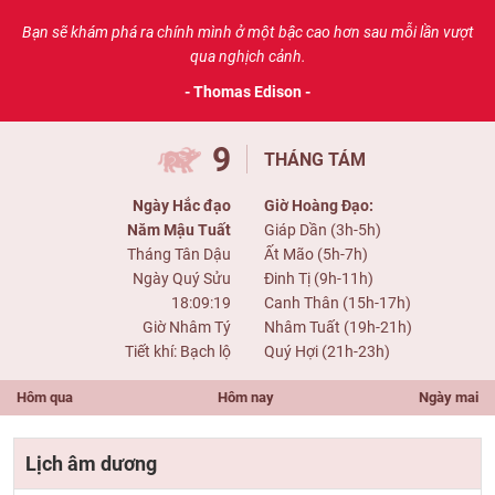
Bạn sẽ khám phá ra chính mình ở một bậc cao hơn sau mỗi lần vượt
qua nghịch cảnh.
- Thomas Edison -
9
THÁNG TÁM
Ngày Hắc đạo
Giờ Hoàng Đạo:
Năm Mậu Tuất
Giáp Dần (3h-5h)
Tháng Tân Dậu
Ất Mão (5h-7h)
Ngày Quý Sửu
Đinh Tị (9h-11h)
18:09:19
Canh Thân (15h-17h)
Giờ Nhâm Tý
Nhâm Tuất (19h-21h)
Tiết khí: Bạch lộ
Quý Hợi (21h-23h)
Hôm qua
Hôm nay
Ngày mai
Lịch âm dương