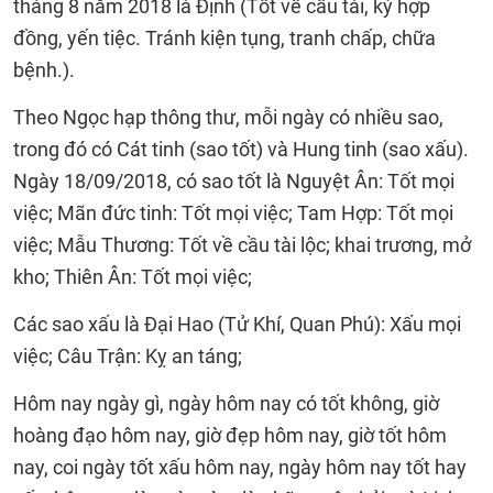
tháng 8 năm 2018 là Định (Tốt về cầu tài, ký hợp
đồng, yến tiệc. Tránh kiện tụng, tranh chấp, chữa
bệnh.).
Theo Ngọc hạp thông thư, mỗi ngày có nhiều sao,
trong đó có Cát tinh (sao tốt) và Hung tinh (sao xấu).
Ngày 18/09/2018, có sao tốt là Nguyệt Ân: Tốt mọi
việc; Mãn đức tinh: Tốt mọi việc; Tam Hợp: Tốt mọi
việc; Mẫu Thương: Tốt về cầu tài lộc; khai trương, mở
kho; Thiên Ân: Tốt mọi việc;
Các sao xấu là Đại Hao (Tử Khí, Quan Phú): Xấu mọi
việc; Câu Trận: Kỵ an táng;
Hôm nay ngày gì, ngày hôm nay có tốt không, giờ
hoàng đạo hôm nay, giờ đẹp hôm nay, giờ tốt hôm
nay, coi ngày tốt xấu hôm nay, ngày hôm nay tốt hay