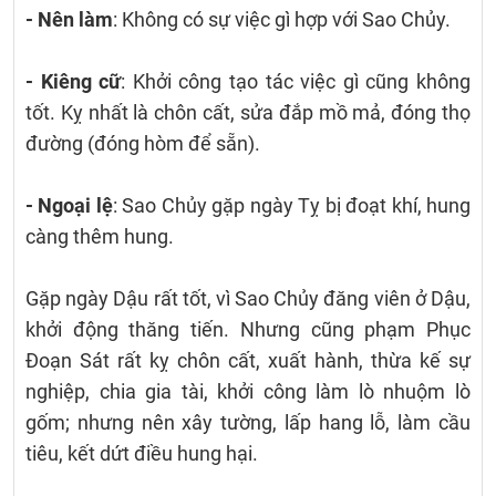
- Nên làm
: Không có sự việc gì hợp với Sao Chủy.
- Kiêng cữ
: Khởi công tạo tác việc gì cũng không
tốt. Kỵ nhất là chôn cất, sửa đắp mồ mả, đóng thọ
đường (đóng hòm để sẵn).
- Ngoại lệ
: Sao Chủy gặp ngày Tỵ bị đoạt khí, hung
càng thêm hung.
Gặp ngày Dậu rất tốt, vì Sao Chủy đăng viên ở Dậu,
khởi động thăng tiến. Nhưng cũng phạm Phục
Đoạn Sát rất kỵ chôn cất, xuất hành, thừa kế sự
nghiệp, chia gia tài, khởi công làm lò nhuộm lò
gốm; nhưng nên xây tường, lấp hang lỗ, làm cầu
tiêu, kết dứt điều hung hại.