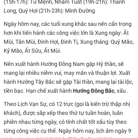
(15h-17h): Tư Mệnh, Nhâm Tuất (19h-21h): Thanh
Long, Quý Hợi (21h-23h): Minh Đường
Ngày hôm nay, các tuổi xung khắc sau nên cẩn trọng
hơn khi tiến hành các công việc lớn là Xung ngày: Ất
Mùi, Tân Mùi, Đinh Hợi, Đinh Tị, Xung tháng: Quý Mão,
Kỷ Mão, Ất Sửu, Ất Mùi.
Nên xuất hành Hướng Đông Nam gặp Hỷ thần, sẽ
mang lại nhiều niềm vui, may mắn và thuận lợi. Xuất
hành Hướng Tây Bắc sẽ gặp Tài thần, mang lại tài lộc,
tiền bạc. Hạn chế xuất hành
Hướng Đông Bắc
, xấu .
Theo Lịch Vạn Sự, có 12 trực (gọi là kiến trừ thập nhị
khách), được sắp xếp theo thứ tự tuần hoàn, luân
phiên nhau từng ngày, có tính chất tốt xấu tùy theo
từng công việc cụ thể. Ngày hôm nay, lịch âm ngày 9