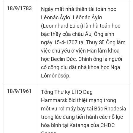
18/9/1783
Ngày mất nhà thiên tài toán học
Lêonác Âylơ. Lêônác Âylơ
(Leonnhard Euler) là nhà toán học
bậc thầy của châu Âu, Ông sinh
ngày 15-4-1707 tại Thuỵ Sĩ. Ông làm
việc chủ yếu ở Viện Hàn lâm khoa
học Beclin Đức. Chính ông là người
có công dìu dắt nhà khoa học Nga
Lômônôsốp.
18/9/1961
Tổng Thư ký LHQ Dag
Hammarskjöld thiệt mạng trong
một vụ rơi máy bay tại Bắc Rhodesia
trong lúc đang tiến hành các nỗ lực
hòa bình tại Katanga của CHDC