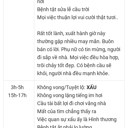
nơi
Bệnh tật sửa lễ cầu trời
Mọi việc thuận lợi vui cười thật tươi..
Rất tốt lành, xuất hành giờ này
thường gặp nhiều may mắn. Buôn
bán có lời. Phụ nữ có tin mừng, người
đi sắp về nhà. Mọi việc đều hòa hợp,
trôi chảy tốt đẹp. Có bệnh cầu sẽ
khỏi, người nhà đều mạnh khỏe.
3h-5h
Không vong/Tuyệt lộ:
XẤU
15h-17h
Không vong lặng tiếng im hơi
Cầu tài bất lợi đi chơi vắng nhà
Mất của tìm chẳng thấy ra
Việc quan sự xấu ấy là Hình thương
Bệnh tật ắt phải lo lường