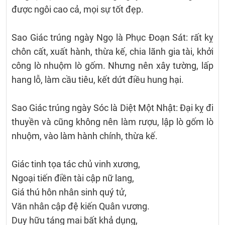
được ngôi cao cả, mọi sự tốt đẹp.
Sao Giác trúng ngày Ngọ là Phục Đoạn Sát: rất kỵ
chôn cất, xuất hành, thừa kế, chia lãnh gia tài, khởi
công lò nhuộm lò gốm. Nhưng nên xây tường, lấp
hang lỗ, làm cầu tiêu, kết dứt điều hung hại.
Sao Giác trúng ngày Sóc là Diệt Một Nhật: Đại kỵ đi
thuyền và cũng không nên làm rượu, lập lò gốm lò
nhuộm, vào làm hành chính, thừa kế.
Giác tinh tọa tác chủ vinh xương,
Ngoại tiến điền tài cập nữ lang,
Giá thú hôn nhân sinh quý tử,
Văn nhân cập đệ kiến Quân vương.
Duy hữu táng mai bất khả dụng,