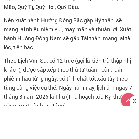
Mão, Quý Tị, Quý Hợi, Quý Dậu.
Nên xuất hành Hướng Đông Bắc gặp Hỷ thần, sẽ
mang lại nhiều niềm vui, may mắn và thuận lợi. Xuất
hành Hướng Đông Nam sẽ gặp Tài thần, mang lại tài
lộc, tiền bạc. .
Theo Lịch Vạn Sự, có 12 trực (gọi là kiến trừ thập nhị
khách), được sắp xếp theo thứ tự tuần hoàn, luân
phiên nhau từng ngày, có tính chất tốt xấu tùy theo
từng công việc cụ thể. Ngày hôm nay, lịch âm ngày 7
tháng 8 năm 2026 là Thu (Thu hoạch tốt. Kỵ khởi
X
công, xuất hành, an táng).
Theo Ngọc hạp thông thư, mỗi ngày có nhiều sao,
trong đó có Cát tinh (sao tốt) và Hung tinh (sao xấu).
Ngày 17/09/2026, có sao tốt là Thiên Phúc: Tốt mọi