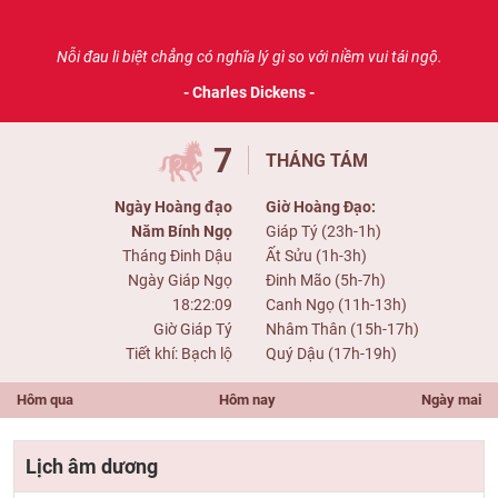
Nỗi đau li biệt chẳng có nghĩa lý gì so với niềm vui tái ngộ.
- Charles Dickens -
7
THÁNG TÁM
Ngày Hoàng đạo
Giờ Hoàng Đạo:
Năm Bính Ngọ
Giáp Tý (23h-1h)
Tháng Đinh Dậu
Ất Sửu (1h-3h)
Ngày Giáp Ngọ
Đinh Mão (5h-7h)
18:22:09
Canh Ngọ (11h-13h)
Giờ Giáp Tý
Nhâm Thân (15h-17h)
Tiết khí: Bạch lộ
Quý Dậu (17h-19h)
Hôm qua
Hôm nay
Ngày mai
Lịch âm dương