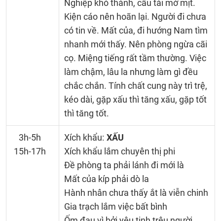
Nghiệp khó thành, cầu tài mờ mịt.
Kiện cáo nên hoãn lại. Người đi chưa
có tin về. Mất của, đi hướng Nam tìm
nhanh mới thấy. Nên phòng ngừa cãi
cọ. Miệng tiếng rất tầm thường. Việc
làm chậm, lâu la nhưng làm gì đều
chắc chắn. Tính chất cung này trì trệ,
kéo dài, gặp xấu thì tăng xấu, gặp tốt
thì tăng tốt.
3h-5h
Xích khẩu:
XẤU
15h-17h
Xích khẩu lắm chuyên thị phi
Đề phòng ta phải lánh đi mới là
Mất của kíp phải dò la
Hành nhân chưa thấy ắt là viễn chinh
Gia trạch lắm việc bất bình
Ốm đau vì bởi yêu tinh trêu người..