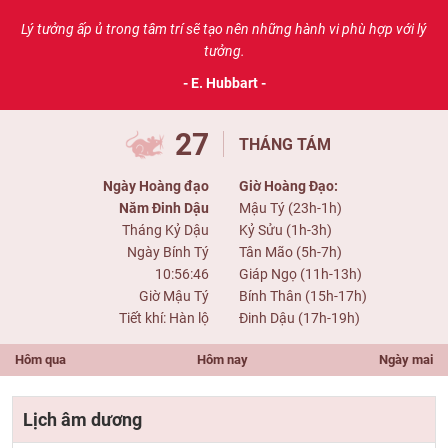
Lý tưởng ấp ủ trong tâm trí sẽ tạo nên những hành vi phù hợp với lý
tưởng.
- E. Hubbart -
27
THÁNG TÁM
Ngày Hoàng đạo
Giờ Hoàng Đạo:
Năm Đinh Dậu
Mậu Tý (23h-1h)
Tháng Kỷ Dậu
Kỷ Sửu (1h-3h)
Ngày Bính Tý
Tân Mão (5h-7h)
10:56:46
Giáp Ngọ (11h-13h)
Giờ Mậu Tý
Bính Thân (15h-17h)
Tiết khí: Hàn lộ
Đinh Dậu (17h-19h)
Hôm qua
Hôm nay
Ngày mai
Lịch âm dương