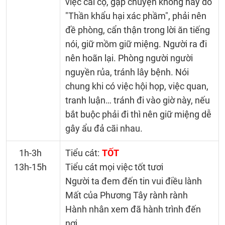
việc cãi cọ, gặp chuyện không hay do
"Thần khẩu hại xác phầm", phải nên
đề phòng, cẩn thận trong lời ăn tiếng
nói, giữ mồm giữ miệng. Người ra đi
nên hoãn lại. Phòng người người
nguyền rủa, tránh lây bệnh. Nói
chung khi có việc hội họp, việc quan,
tranh luận… tránh đi vào giờ này, nếu
bắt buộc phải đi thì nên giữ miệng dễ
gây ẩu đả cãi nhau.
1h-3h
Tiểu cát:
TỐT
13h-15h
Tiểu cát mọi việc tốt tươi
Người ta đem đến tin vui điều lành
Mất của Phương Tây rành rành
Hành nhân xem đã hành trình đến
nơi