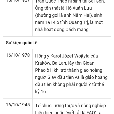
16/10/1957
Trần Quốc Thảo hi sinh tại Sài Gòn.
Ông tên thật là Hồ Xuân Lưu
(thường gọi là anh Năm Hai), sinh
năm 1914 ở tỉnh Quảng Trị, là một
nhà hoạt động Cách mạng.
Sự kiện quốc tế
16/10/1978
Hồng y Karol Józef Wojtyła của
Kraków, Ba Lan, lấy tên Gioan
Phaolô II khi trở thành giáo hoàng
người Slav đầu tiên và là giáo hoàng
đầu tiên không phải người Ý từ thế
kỷ 16.
16/10/1945
Tổ chức lương thực và nông nghiệp
Liên hiệp quốc (viết tắt là FAO) ra