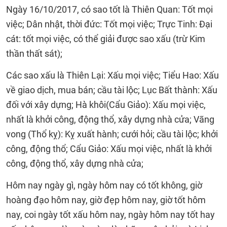
Ngày 16/10/2017, có sao tốt là Thiên Quan: Tốt mọi
việc; Dân nhật, thời đức: Tốt mọi việc; Trực Tinh: Đại
cát: tốt mọi việc, có thể giải được sao xấu (trừ Kim
thần thất sát);
Các sao xấu là Thiên Lại: Xấu mọi việc; Tiểu Hao: Xấu
về giao dịch, mua bán; cầu tài lộc; Lục Bất thành: Xấu
đối với xây dựng; Hà khôi(Cẩu Giảo): Xấu mọi việc,
nhất là khởi công, động thổ, xây dựng nhà cửa; Vãng
vong (Thổ kỵ): Kỵ xuất hành; cưới hỏi; cầu tài lộc; khởi
công, động thổ; Cẩu Giảo: Xấu mọi việc, nhất là khởi
công, động thổ, xây dựng nhà cửa;
Hôm nay ngày gì, ngày hôm nay có tốt không, giờ
hoàng đạo hôm nay, giờ đẹp hôm nay, giờ tốt hôm
nay, coi ngày tốt xấu hôm nay, ngày hôm nay tốt hay