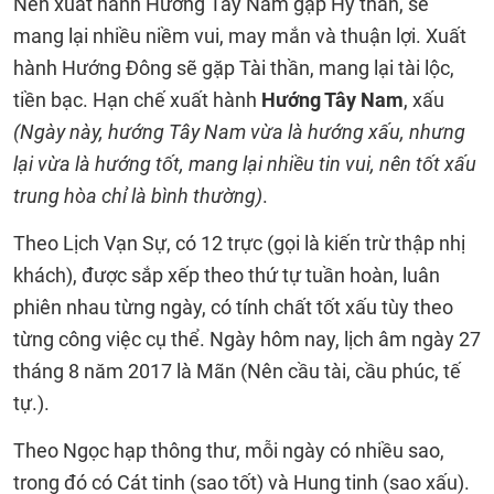
Nên xuất hành Hướng Tây Nam gặp Hỷ thần, sẽ
mang lại nhiều niềm vui, may mắn và thuận lợi. Xuất
hành Hướng Đông sẽ gặp Tài thần, mang lại tài lộc,
tiền bạc. Hạn chế xuất hành
Hướng Tây Nam
, xấu
(Ngày này, hướng Tây Nam vừa là hướng xấu, nhưng
lại vừa là hướng tốt, mang lại nhiều tin vui, nên tốt xấu
trung hòa chỉ là bình thường)
.
Theo Lịch Vạn Sự, có 12 trực (gọi là kiến trừ thập nhị
khách), được sắp xếp theo thứ tự tuần hoàn, luân
phiên nhau từng ngày, có tính chất tốt xấu tùy theo
từng công việc cụ thể. Ngày hôm nay, lịch âm ngày 27
tháng 8 năm 2017 là Mãn (Nên cầu tài, cầu phúc, tế
tự.).
Theo Ngọc hạp thông thư, mỗi ngày có nhiều sao,
trong đó có Cát tinh (sao tốt) và Hung tinh (sao xấu).