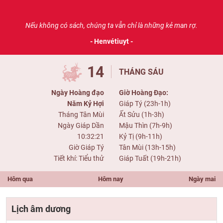
Nếu không có sách, chúng ta vẫn chỉ là những kẻ man rợ.
- Henvétiuyt -
14
THÁNG SÁU
Ngày Hoàng đạo
Giờ Hoàng Đạo:
Năm Kỷ Hợi
Giáp Tý (23h-1h)
Tháng Tân Mùi
Ất Sửu (1h-3h)
Ngày Giáp Dần
Mậu Thìn (7h-9h)
10:32:21
Kỷ Tị (9h-11h)
Giờ Giáp Tý
Tân Mùi (13h-15h)
Tiết khí: Tiểu thử
Giáp Tuất (19h-21h)
Hôm qua
Hôm nay
Ngày mai
Lịch âm dương