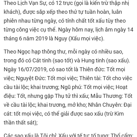
Theo Lịch Vạn Sự, có 12 trực (gọi là kiến trừ thập nhị
khách), được sắp xếp theo thứ tự tuần hoàn, luân
phiên nhau từng ngày, có tính chất tốt xấu tùy theo
từng công việc cụ thể. Ngày hôm nay, lịch âm ngày 14
tháng 6 năm 2019 là Nguy (Xấu mọi việc).
Theo Ngọc hạp thông thư, mỗi ngày có nhiều sao,
trong đó có Cát tinh (sao tốt) và Hung tinh (sao xấu).
Ngày 16/07/2019, có sao tốt là Thiên đức: Tốt mọi
việc; Nguyệt Đức: Tốt mọi việc; Thiên tài: Tốt cho việc
cầu tài lộc; khai trương; Ngũ phú: Tốt mọi việc; Hoạt
điệu: Tốt, nhưng gặp Thụ tử thì xấu; Mẫu Thương: Tốt
về cầu tài lộc; khai trương, mở kho; Nhân Chuyên: Đại
cát: tốt mọi việc, có thể giải được sao xấu (trừ Kim
thần thất sát);
Các sao xấu là Tội chỉ: Xấu với tế tự; tố tụng; Thổ cẩm: