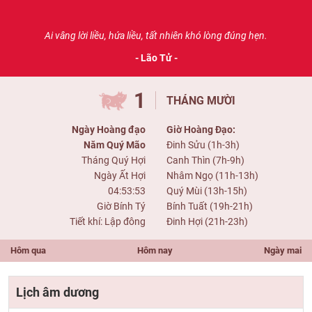
Ai vâng lời liều, hứa liều, tất nhiên khó lòng đúng hẹn.
- Lão Tử -
1
THÁNG MƯỜI
Ngày Hoàng đạo
Giờ Hoàng Đạo:
Năm Quý Mão
Đinh Sửu (1h-3h)
Tháng Quý Hợi
Canh Thìn (7h-9h)
Ngày Ất Hợi
Nhâm Ngọ (11h-13h)
04:53:53
Quý Mùi (13h-15h)
Giờ Bính Tý
Bính Tuất (19h-21h)
Tiết khí: Lập đông
Đinh Hợi (21h-23h)
Hôm qua
Hôm nay
Ngày mai
Lịch âm dương