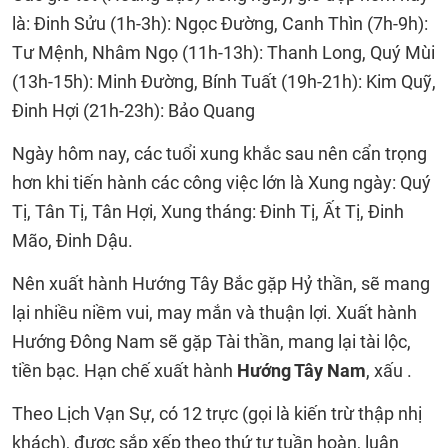
là: Đinh Sửu (1h-3h): Ngọc Đường, Canh Thìn (7h-9h):
Tư Mệnh, Nhâm Ngọ (11h-13h): Thanh Long, Quý Mùi
(13h-15h): Minh Đường, Bính Tuất (19h-21h): Kim Quỹ,
Đinh Hợi (21h-23h): Bảo Quang
Ngày hôm nay, các tuổi xung khắc sau nên cẩn trọng
hơn khi tiến hành các công việc lớn là Xung ngày: Quý
Tị, Tân Tị, Tân Hợi, Xung tháng: Đinh Tị, Ất Tị, Đinh
Mão, Đinh Dậu.
Nên xuất hành Hướng Tây Bắc gặp Hỷ thần, sẽ mang
lại nhiều niềm vui, may mắn và thuận lợi. Xuất hành
Hướng Đông Nam sẽ gặp Tài thần, mang lại tài lộc,
tiền bạc. Hạn chế xuất hành
Hướng Tây Nam
, xấu .
Theo Lịch Vạn Sự, có 12 trực (gọi là kiến trừ thập nhị
khách), được sắp xếp theo thứ tự tuần hoàn, luân