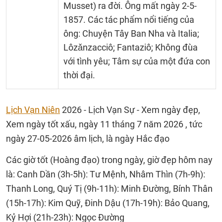
Musset) ra đời. Ông mất ngày 2-5-
1857. Các tác phẩm nổi tiếng của
ông: Chuyện Tây Ban Nha và Italia;
Lôzǎnzacciô; Fantaziô; Không đùa
với tình yêu; Tâm sự của một đứa con
thời đại.
Lịch Vạn Niên
2026 - Lịch Vạn Sự - Xem ngày đẹp,
Xem ngày tốt xấu, ngày 11 tháng 7 năm 2026 , tức
ngày 27-05-2026 âm lịch, là ngày Hắc đạo
Các giờ tốt (Hoàng đạo) trong ngày, giờ đẹp hôm nay
là: Canh Dần (3h-5h): Tư Mệnh, Nhâm Thìn (7h-9h):
Thanh Long, Quý Tị (9h-11h): Minh Đường, Bính Thân
(15h-17h): Kim Quỹ, Đinh Dậu (17h-19h): Bảo Quang,
Kỷ Hợi (21h-23h): Ngọc Đường