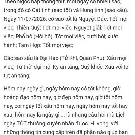
Theo Ngọc hạp thông thư, mỗi ngày có nhiều sao,
trong đó có Cát tinh (sao tốt) và Hung tinh (sao xấu).
Ngày 11/07/2026, có sao tốt là Nguyệt Đức: Tốt mọi
việc; Thiên Quý: Tốt mọi việc; Nguyệt giải: Tốt mọi
việc; Phổ hộ (Hội hộ): Tốt mọi việc, cưới hỏi; xuất
hành; Tam Hợp: Tốt mọi việc;
Các sao xấu là Đại Hao (Tử Khí, Quan Phú): Xấu mọi
việc; Tứ thời đại mộ: Kỵ an táng; Quỷ khốc: Xấu với tế
tự; an táng;
Hôm nay ngày gì, ngày hôm nay có tốt không, giờ
hoàng đạo hôm nay, giờ đẹp hôm nay, giờ tốt hôm
nay, coi ngày tốt xấu hôm nay, ngày hôm nay tốt hay
xấu, hôm nay là ngày gì ... là những câu hỏi mà Lịch
ngày TỐT thường xuyên nhận được. Hi vọng, với
những thông tin cung cấp trên đã phần nào giúp bạn