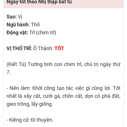
Ngày tốt theo Nhị thập bát tú
Sao:
Vị
Ngũ hành:
Thổ
Động vật:
Trĩ (chim trĩ)
VỊ THỔ TRĨ
: Ô Thành:
TỐT
(Kiết Tú) Tướng tinh con chim trĩ, chủ trị ngày thứ
7.
- Nên làm: Khởi công tạo tác việc gì cũng lợi. Tốt
nhất là xây cất, cưới gả, chôn cất, dọn cỏ phá đất,
gieo trồng, lấy giống.
- Kiêng cữ: Đi thuyền.