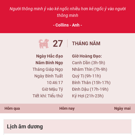
Người thông minh ỷ vào kẻ ngốc nhiều hơn kẻ ngốc ỷ vào người
thông minh
- Collins - Anh -
27
THÁNG NĂM
Ngày Hắc đạo
Giờ Hoàng Đạo:
Năm Bính Ngọ
Canh Dần (3h-5h)
Tháng Giáp Ngọ
Nhâm Thìn (7h-9h)
Ngày Bính Tuất
Quý Tị (9h-11h)
10:46:17
Bính Thân (15h-17h)
Giờ Mậu Tý
Đinh Dậu (17h-19h)
Tiết khí: Tiểu thử
Kỷ Hợi (21h-23h)
Hôm qua
Hôm nay
Ngày mai
Lịch âm dương