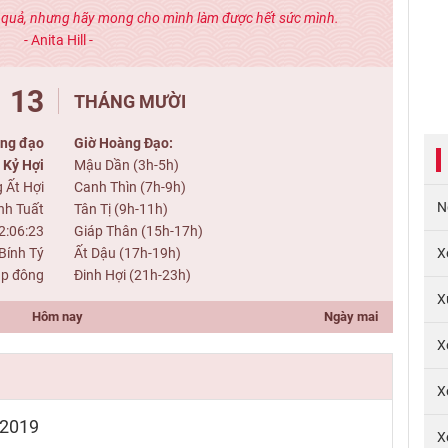
t quả, nhưng hãy mong cho mình làm được hết sức mình.
- Anita Hill -
13
THÁNG MƯỜI
ng đạo
Giờ Hoàng Đạo:
Kỷ Hợi
Mậu Dần (3h-5h)
 Ất Hợi
Canh Thìn (7h-9h)
N
nh Tuất
Tân Tị (9h-11h)
2:06:23
Giáp Thân (15h-17h)
Bính Tý
Ất Dậu (17h-19h)
X
Lập đông
Đinh Hợi (21h-23h)
X
Hôm nay
Ngày mai
X
X
/2019
X