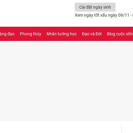
Cài đặt ngày sinh
Xem ngày tốt xấu ngày 09/11 -
àng đạo
Phong thủy
Nhân tướng học
Đạo và Đời
Blog cuộc số