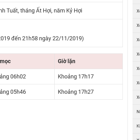
nh Tuất, tháng Ất Hợi, năm Kỷ Hợi
X
X
2019 đến 21h58 ngày 22/11/2019)
X
X
 mọc
Giờ lặn
X
ảng 06h02
Khoảng 17h17
X
ảng 05h46
Khoảng 17h27
X
N
K