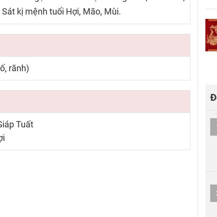
 Sát kị mệnh tuổi Hợi, Mão, Mùi.
ố, rãnh)
Đ
Giáp Tuất
ợi