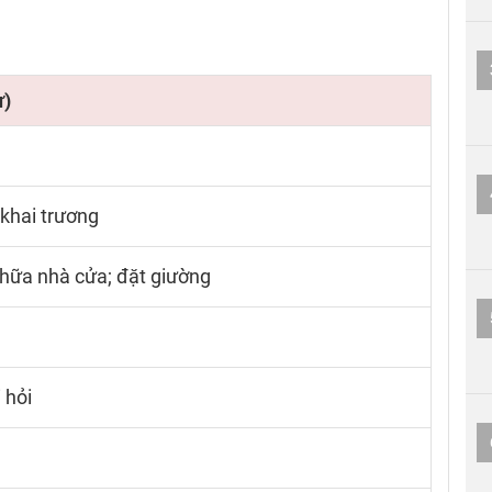
ư)
; khai trương
chữa nhà cửa; đặt giường
 hỏi