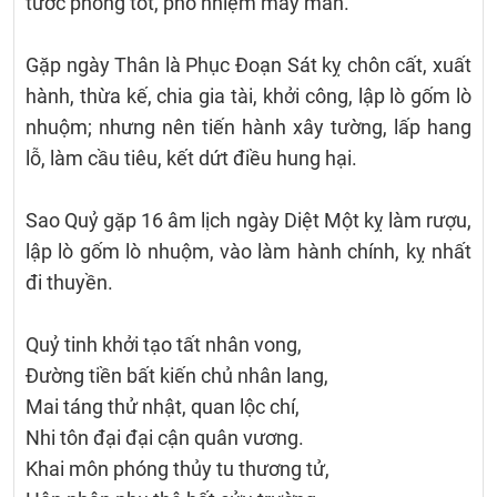
tước phong tốt, phó nhiệm may mắn.
Gặp ngày Thân là Phục Đoạn Sát kỵ chôn cất, xuất
hành, thừa kế, chia gia tài, khởi công, lập lò gốm lò
nhuộm; nhưng nên tiến hành xây tường, lấp hang
lỗ, làm cầu tiêu, kết dứt điều hung hại.
Sao Quỷ gặp 16 âm lịch ngày Diệt Một kỵ làm rượu,
lập lò gốm lò nhuộm, vào làm hành chính, kỵ nhất
đi thuyền.
Quỷ tinh khởi tạo tất nhân vong,
Đường tiền bất kiến chủ nhân lang,
Mai táng thử nhật, quan lộc chí,
Nhi tôn đại đại cận quân vương.
Khai môn phóng thủy tu thương tử,