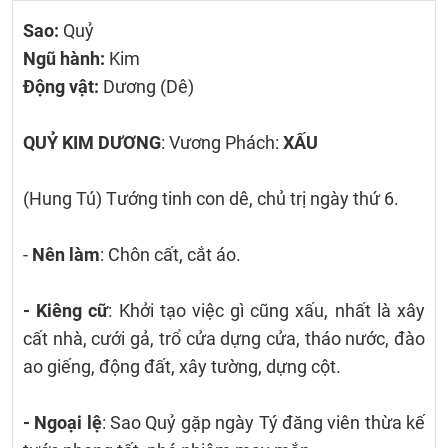
Sao:
Quỷ
Ngũ hành:
Kim
Động vật:
Dương (Dê)
QUỶ KIM DƯƠNG
: Vương Phách:
XẤU
(Hung Tú) Tướng tinh con dê, chủ trị ngày thứ 6.
-
Nên làm
: Chôn cất, cắt áo.
- Kiêng cữ
: Khởi tạo việc gì cũng xấu, nhất là xây
cất nhà, cưới gả, trổ cửa dựng cửa, tháo nước, đào
ao giếng, động đất, xây tường, dựng cột.
- Ngoại lệ
: Sao Quỷ gặp ngày Tý đăng viên thừa kế