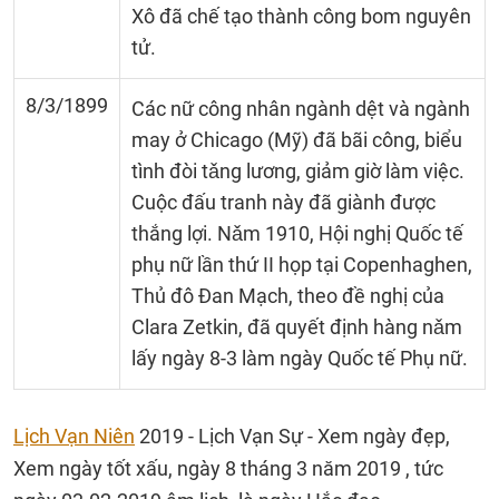
Xô đã chế tạo thành công bom nguyên
tử.
8/3/1899
Các nữ công nhân ngành dệt và ngành
may ở Chicago (Mỹ) đã bãi công, biểu
tình đòi tǎng lương, giảm giờ làm việc.
Cuộc đấu tranh này đã giành được
thắng lợi. Nǎm 1910, Hội nghị Quốc tế
phụ nữ lần thứ II họp tại Copenhaghen,
Thủ đô Đan Mạch, theo đề nghị của
Clara Zetkin, đã quyết định hàng nǎm
lấy ngày 8-3 làm ngày Quốc tế Phụ nữ.
Lịch Vạn Niên
2019 - Lịch Vạn Sự - Xem ngày đẹp,
Xem ngày tốt xấu, ngày 8 tháng 3 năm 2019 , tức