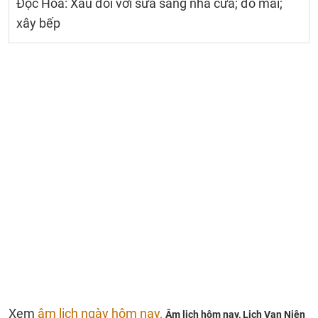
Độc Hỏa: Xấu đối với sửa sang nhà cửa; đổ mái;
xây bếp
Xem
âm lịch ngày hôm nay,
Âm lịch hôm nay,
Lịch Vạn Niên