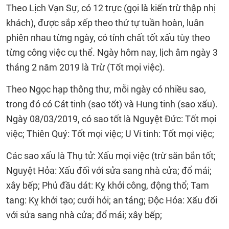
Theo Lịch Vạn Sự, có 12 trực (gọi là kiến trừ thập nhị
khách), được sắp xếp theo thứ tự tuần hoàn, luân
phiên nhau từng ngày, có tính chất tốt xấu tùy theo
từng công việc cụ thể. Ngày hôm nay, lịch âm ngày 3
tháng 2 năm 2019 là Trừ (Tốt mọi việc).
Theo Ngọc hạp thông thư, mỗi ngày có nhiều sao,
trong đó có Cát tinh (sao tốt) và Hung tinh (sao xấu).
Ngày 08/03/2019, có sao tốt là Nguyệt Đức: Tốt mọi
việc; Thiên Quý: Tốt mọi việc; U Vi tinh: Tốt mọi việc;
Các sao xấu là Thụ tử: Xấu mọi việc (trừ săn bắn tốt;
Nguyệt Hỏa: Xấu đối với sửa sang nhà cửa; đổ mái;
xây bếp; Phủ đầu dát: Kỵ khởi công, động thổ; Tam
tang: Kỵ khởi tạo; cưới hỏi; an táng; Độc Hỏa: Xấu đối
với sửa sang nhà cửa; đổ mái; xây bếp;