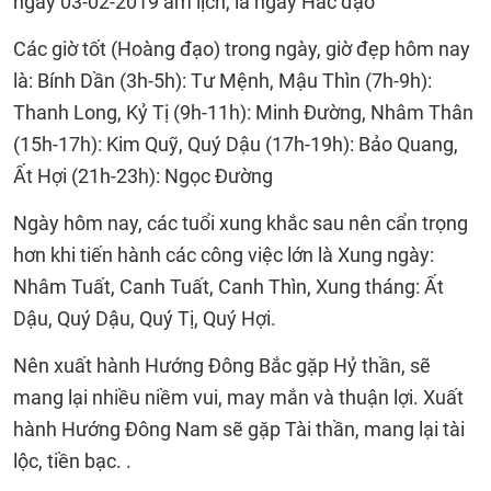
ngày 03-02-2019 âm lịch, là ngày Hắc đạo
Các giờ tốt (Hoàng đạo) trong ngày, giờ đẹp hôm nay
là: Bính Dần (3h-5h): Tư Mệnh, Mậu Thìn (7h-9h):
Thanh Long, Kỷ Tị (9h-11h): Minh Đường, Nhâm Thân
(15h-17h): Kim Quỹ, Quý Dậu (17h-19h): Bảo Quang,
Ất Hợi (21h-23h): Ngọc Đường
Ngày hôm nay, các tuổi xung khắc sau nên cẩn trọng
hơn khi tiến hành các công việc lớn là Xung ngày:
Nhâm Tuất, Canh Tuất, Canh Thìn, Xung tháng: Ất
Dậu, Quý Dậu, Quý Tị, Quý Hợi.
Nên xuất hành Hướng Đông Bắc gặp Hỷ thần, sẽ
mang lại nhiều niềm vui, may mắn và thuận lợi. Xuất
hành Hướng Đông Nam sẽ gặp Tài thần, mang lại tài
lộc, tiền bạc. .