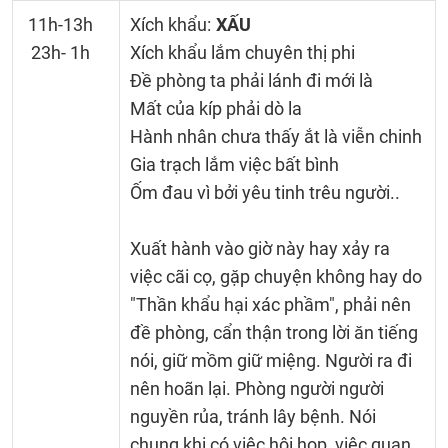
11h-13h
Xích khẩu:
XẤU
23h- 1h
Xích khẩu lắm chuyên thị phi
Đề phòng ta phải lánh đi mới là
Mất của kíp phải dò la
Hành nhân chưa thấy ắt là viễn chinh
Gia trạch lắm việc bất bình
Ốm đau vì bởi yêu tinh trêu người..
Xuất hành vào giờ này hay xảy ra
việc cãi cọ, gặp chuyện không hay do
"Thần khẩu hại xác phầm", phải nên
đề phòng, cẩn thận trong lời ăn tiếng
nói, giữ mồm giữ miệng. Người ra đi
nên hoãn lại. Phòng người người
nguyền rủa, tránh lây bệnh. Nói
chung khi có việc hội họp, việc quan,