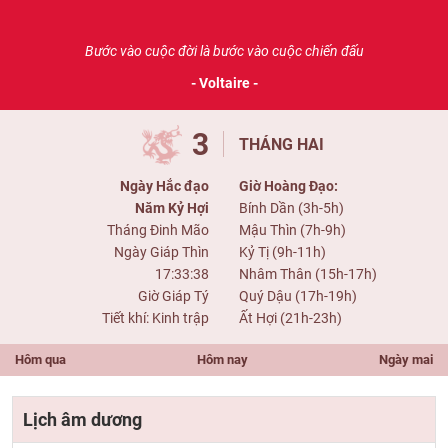
Bước vào cuộc đời là bước vào cuộc chiến đấu
- Voltaire -
3
THÁNG HAI
Ngày Hắc đạo
Giờ Hoàng Đạo:
Năm Kỷ Hợi
Bính Dần (3h-5h)
Tháng Đinh Mão
Mậu Thìn (7h-9h)
Ngày Giáp Thìn
Kỷ Tị (9h-11h)
17:33:38
Nhâm Thân (15h-17h)
Giờ Giáp Tý
Quý Dậu (17h-19h)
Tiết khí: Kinh trập
Ất Hợi (21h-23h)
Hôm qua
Hôm nay
Ngày mai
Lịch âm dương