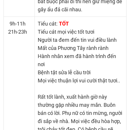
bắt buộc phải đi thì nên giữ miệng dễ
gây ẩu đả cãi nhau.
9h-11h
Tiểu cát:
TỐT
21h-23h
Tiểu cát mọi việc tốt tươi
Người ta đem đến tin vui điều lành
Mất của Phương Tây rành rành
Hành nhân xem đã hành trình đến
nơi
Bệnh tật sửa lễ cầu trời
Mọi việc thuận lợi vui cười thật tươi..
Rất tốt lành, xuất hành giờ này
thường gặp nhiều may mắn. Buôn
bán có lời. Phụ nữ có tin mừng, người
đi sắp về nhà. Mọi việc đều hòa hợp,
trôi chảy tốt đẹp. Có bệnh cầu sẽ