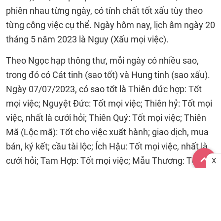
phiên nhau từng ngày, có tính chất tốt xấu tùy theo
từng công việc cụ thể. Ngày hôm nay, lịch âm ngày 20
tháng 5 năm 2023 là Nguy (Xấu mọi việc).
Theo Ngọc hạp thông thư, mỗi ngày có nhiều sao,
trong đó có Cát tinh (sao tốt) và Hung tinh (sao xấu).
Ngày 07/07/2023, có sao tốt là Thiên đức hợp: Tốt
mọi việc; Nguyệt Đức: Tốt mọi việc; Thiên hỷ: Tốt mọi
việc, nhất là cưới hỏi; Thiên Quý: Tốt mọi việc; Thiên
Mã (Lộc mã): Tốt cho việc xuất hành; giao dịch, mua
bán, ký kết; cầu tài lộc; Ích Hậu: Tốt mọi việc, nhất là
cưới hỏi; Tam Hợp: Tốt mọi việc; Mẫu Thương: Tốt về
X
cầu tài lộc; khai trương, mở kho; Sát cống: Đại cát: tốt
mọi việc, có thể giải được sao xấu (trừ Kim thần thất
sát); Thiên Ân: Tốt mọi việc;