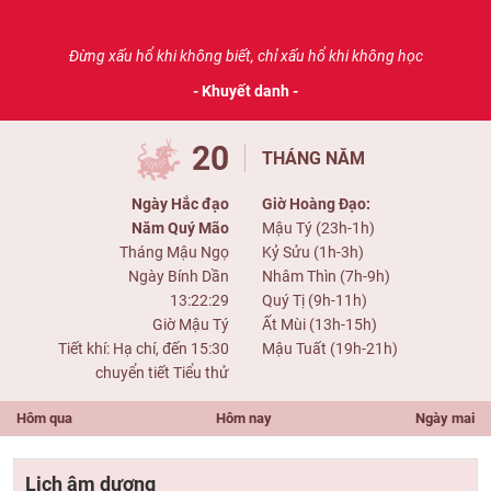
Đừng xấu hổ khi không biết, chỉ xấu hổ khi không học
- Khuyết danh -
20
THÁNG NĂM
Ngày Hắc đạo
Giờ Hoàng Đạo:
Năm Quý Mão
Mậu Tý (23h-1h)
Tháng Mậu Ngọ
Kỷ Sửu (1h-3h)
Ngày Bính Dần
Nhâm Thìn (7h-9h)
13:22:29
Quý Tị (9h-11h)
Giờ Mậu Tý
Ất Mùi (13h-15h)
Tiết khí: Hạ chí, đến 15:30
Mậu Tuất (19h-21h)
chuyển tiết Tiểu thử
Hôm qua
Hôm nay
Ngày mai
Lịch âm dương