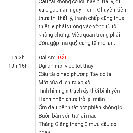
Cầu tài không có lợi, hay bị trái ý, đi
xa e gặp nạn nguy hiểm. Chuyện kiện
thưa thì thất lý, tranh chấp cũng thua
thiệt, e phải vướng vào vòng tù tội
không chừng. Việc quan trọng phải
đòn, gặp ma quỷ cúng tế mới an.
1h-3h
Đại An:
TỐT
13h-15h
Đại an mọi việc tốt thay
Cầu tài ở nẻo phương Tây có tài
Mất của đi chửa xa xôi
Tình hình gia trạch ấy thời bình yên
Hành nhân chưa trở lại miền
Ốm đau bệnh tật bớt phiền không lo
Buôn bán vốn trở lại mau
Tháng Giêng tháng 8 mưu cầu có
ngay..