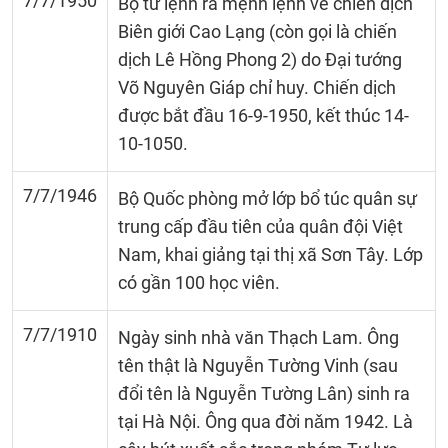
7/7/1950
Bộ tư lệnh ra mệnh lệnh về chiến dịch
Biên giới Cao Lạng (còn gọi là chiến
dịch Lê Hồng Phong 2) do Đại tướng
Võ Nguyên Giáp chỉ huy. Chiến dịch
được bắt đầu 16-9-1950, kết thúc 14-
10-1050.
7/7/1946
Bộ Quốc phòng mở lớp bổ túc quân sự
trung cấp đầu tiên của quân đội Việt
Nam, khai giảng tại thị xã Sơn Tây. Lớp
có gần 100 học viên.
7/7/1910
Ngày sinh nhà văn Thạch Lam. Ông
tên thật là Nguyễn Tường Vinh (sau
đổi tên là Nguyễn Tường Lân) sinh ra
tại Hà Nội. Ông qua đời nǎm 1942. Là