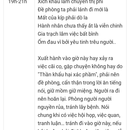
19h-21h
Xích khẩu lắm chuyên thị phi
Đề phòng ta phải lánh đi mới là
Mất của kíp phải dò la
Hành nhân chưa thấy ắt là viễn chinh
Gia trạch lắm việc bất bình
Ốm đau vì bởi yêu tinh trêu người..
Xuất hành vào giờ này hay xảy ra
việc cãi cọ, gặp chuyện không hay do
"Thần khẩu hại xác phầm", phải nên
đề phòng, cẩn thận trong lời ăn tiếng
nói, giữ mồm giữ miệng. Người ra đi
nên hoãn lại. Phòng người người
nguyền rủa, tránh lây bệnh. Nói
chung khi có việc hội họp, việc quan,
tranh luận… tránh đi vào giờ này, nếu