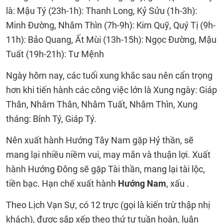
là: Mậu Tý (23h-1h): Thanh Long, Kỷ Sửu (1h-3h):
Minh Đường, Nhâm Thìn (7h-9h): Kim Quỹ, Quý Tị (9h-
11h): Bảo Quang, Ất Mùi (13h-15h): Ngọc Đường, Mậu
Tuất (19h-21h): Tư Mệnh
Ngày hôm nay, các tuổi xung khắc sau nên cẩn trọng
hơn khi tiến hành các công việc lớn là Xung ngày: Giáp
Thân, Nhâm Thân, Nhâm Tuất, Nhâm Thìn, Xung
tháng: Bính Tý, Giáp Tý.
Nên xuất hành Hướng Tây Nam gặp Hỷ thần, sẽ
mang lại nhiều niềm vui, may mắn và thuận lợi. Xuất
hành Hướng Đông sẽ gặp Tài thần, mang lại tài lộc,
tiền bạc. Hạn chế xuất hành
Hướng Nam
, xấu .
Theo Lịch Vạn Sự, có 12 trực (gọi là kiến trừ thập nhị
khách), được sắp xếp theo thứ tự tuần hoàn, luân