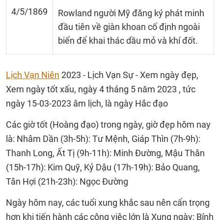
4/5/1869
Rowland người Mỹ đǎng ký phát minh
đầu tiên về giàn khoan cố định ngoài
biển để khai thác dầu mỏ và khí đốt.
Lịch Vạn Niên
2023 - Lịch Vạn Sự - Xem ngày đẹp,
Xem ngày tốt xấu, ngày 4 tháng 5 năm 2023 , tức
ngày 15-03-2023 âm lịch, là ngày Hắc đạo
Các giờ tốt (Hoàng đạo) trong ngày, giờ đẹp hôm nay
là: Nhâm Dần (3h-5h): Tư Mệnh, Giáp Thìn (7h-9h):
Thanh Long, Ất Tị (9h-11h): Minh Đường, Mậu Thân
(15h-17h): Kim Quỹ, Kỷ Dậu (17h-19h): Bảo Quang,
Tân Hợi (21h-23h): Ngọc Đường
Ngày hôm nay, các tuổi xung khắc sau nên cẩn trọng
hơn khi tiến hành các công việc lớn là Xung ngày: Bính