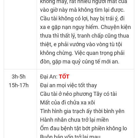
không may, rất nhiều người mất của
vào giờ này mà không tìm lại được.
Cầu tài không có lợi, hay bị trái ý, đi
xa e gặp nạn nguy hiểm. Chuyện kiện
thưa thì thất lý, tranh chấp cũng thua
thiệt, e phải vướng vào vòng tù tội
không chừng. Việc quan trọng phải
đòn, gặp ma quỷ cúng tế mới an.
3h-5h
Đại An:
TỐT
15h-17h
Đại an mọi việc tốt thay
Cầu tài ở nẻo phương Tây có tài
Mất của đi chửa xa xôi
Tình hình gia trạch ấy thời bình yên
Hành nhân chưa trở lại miền
Ốm đau bệnh tật bớt phiền không lo
Buôn bán vốn trở lại mau