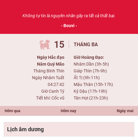
Không tự tin là nguyên nhân gây ra tất cả thất bại.
- Bouvi -
15
THÁNG BA
Ngày Hắc đạo
Giờ Hoàng Đạo:
Năm Quý Mão
Nhâm Dần (3h-5h)
Tháng Bính Thìn
Giáp Thìn (7h-9h)
Ngày Nhâm Tuất
Ất Tị (9h-11h)
04:27:42
Mậu Thân (15h-17h)
Giờ Canh Tý
Kỷ Dậu (17h-19h)
Tiết khí: Cốc vũ
Tân Hợi (21h-23h)
Hôm qua
Hôm nay
Ngày mai
Lịch âm dương