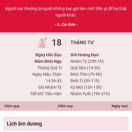
Người cao thượng là người không bao giờ làm một điều gì để hạ thấp
người khác.
- A. Ca-Sơn -
18
THÁNG TƯ
Ngày Hắc đạo
Giờ Hoàng Đạo:
Năm Bính Ngọ
Nhâm Tý (23h-1h)
Tháng Quý Tị
Quý Sửu (1h-3h)
Ngày Mậu Thân
Bính Thìn (7h-9h)
14:36:45
Đinh Tị (9h-11h)
Giờ Nhâm Tý
Kỷ Mùi (13h-15h)
Tiết khí: Tiểu mãn
Nhâm Tuất (19h-21h)
Hôm qua
Hôm nay
Ngày mai
Lịch âm dương