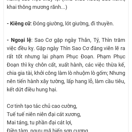
khai thông mương rãnh...)
- Kiêng cữ
: Đóng giường, lót giường, đi thuyền.
- Ngoại lệ
: Sao Cơ gặp ngày Thân, Tý, Thìn trăm
việc đều kỵ. Gặp ngày Thìn Sao Cơ đăng viên lẽ ra
rất tốt nhưng lại phạm Phục Đoạn. Phạm Phục
Đoạn thì kỵ chôn cất, xuất hành, các việc thừa kế,
chia gia tài, khởi công làm lò nhuộm lò gốm; Nhưng
nên tiến hành xây tường, lấp hang lỗ, làm cầu tiêu,
kết dứt điều hung hại.
Cơ tinh tạo tác chủ cao cường,
Tuế tuế niên niên đại cát xương,
Mai táng, tu phần đại cát lợi,
Điền tàm, ngưu mã biến sơn cương.