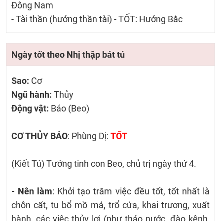
Đông Nam
- Tài thần (hướng thần tài) - TỐT: Hướng Bắc
Ngày tốt theo Nhị thập bát tú
Sao:
Cơ
Ngũ hành:
Thủy
Động vật:
Báo (Beo)
CƠ THỦY BÁO
: Phùng Dị:
TỐT
(Kiết Tú) Tướng tinh con Beo, chủ trị ngày thứ 4.
- Nên làm
: Khởi tạo trăm việc đều tốt, tốt nhất là
chôn cất, tu bổ mồ mả, trổ cửa, khai trương, xuất
hành, các việc thủy lợi (như tháo nước, đào kênh,