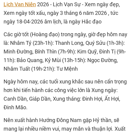
Lịch Vạn Niên
2026 - Lịch Vạn Sự - Xem ngày đẹp,
Xem ngày tốt xấu, ngày 3 tháng 6 năm 2026 , tức
ngày 18-04-2026 âm lịch, là ngày Hắc đạo
Các giờ tốt (Hoàng đạo) trong ngày, giờ đẹp hôm nay
là: Nhâm Tý (23h-1h): Thanh Long, Quý Sửu (1h-3h):
Minh Đường, Bính Thìn (7h-9h): Kim Quỹ, Đinh Tị (9h-
11h): Bảo Quang, Kỷ Mùi (13h-15h): Ngọc Đường,
Nhâm Tuất (19h-21h): Tư Mệnh
Ngày hôm nay, các tuổi xung khắc sau nên cẩn trọng
hơn khi tiến hành các công việc lớn là Xung ngày:
Canh Dần, Giáp Dần, Xung tháng: Đinh Hợi, Ất Hợi,
Đinh Mão.
Nên xuất hành Hướng Đông Nam gặp Hỷ thần, sẽ
mang lại nhiều niềm vui, may mắn và thuận lợi. Xuất