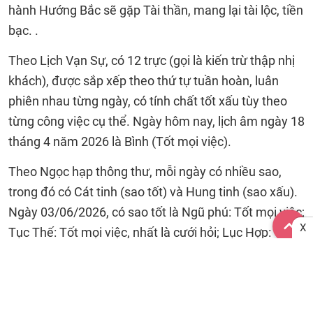
hành Hướng Bắc sẽ gặp Tài thần, mang lại tài lộc, tiền
bạc. .
Theo Lịch Vạn Sự, có 12 trực (gọi là kiến trừ thập nhị
khách), được sắp xếp theo thứ tự tuần hoàn, luân
phiên nhau từng ngày, có tính chất tốt xấu tùy theo
từng công việc cụ thể. Ngày hôm nay, lịch âm ngày 18
tháng 4 năm 2026 là Bình (Tốt mọi việc).
Theo Ngọc hạp thông thư, mỗi ngày có nhiều sao,
trong đó có Cát tinh (sao tốt) và Hung tinh (sao xấu).
Ngày 03/06/2026, có sao tốt là Ngũ phú: Tốt mọi việc;
X
Tục Thế: Tốt mọi việc, nhất là cưới hỏi; Lục Hợp: Tốt
mọi việc;
Các sao xấu là Tiểu Hao: Xấu về giao dịch, mua bán;
cầu tài lộc; Hoang vu: Xấu mọi việc; Hỏa tai: Xấu đối