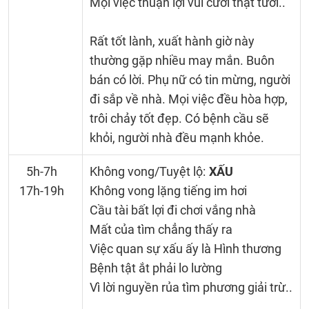
Mọi việc thuận lợi vui cười thật tươi..
Rất tốt lành, xuất hành giờ này
thường gặp nhiều may mắn. Buôn
bán có lời. Phụ nữ có tin mừng, người
đi sắp về nhà. Mọi việc đều hòa hợp,
trôi chảy tốt đẹp. Có bệnh cầu sẽ
khỏi, người nhà đều mạnh khỏe.
5h-7h
Không vong/Tuyệt lộ:
XẤU
17h-19h
Không vong lặng tiếng im hơi
Cầu tài bất lợi đi chơi vắng nhà
Mất của tìm chẳng thấy ra
Việc quan sự xấu ấy là Hình thương
Bệnh tật ắt phải lo lường
Vì lời nguyền rủa tìm phương giải trừ..