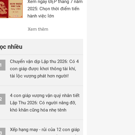
Xem ngày ĐẸP tháng 7 năm
2025: Chọn thời điểm tiến
hành việc lớn
Xem thêm
ọc nhiều
Chuyển vận dịp Lập thu 2026: Có 4
1
con giáp được khơi thông tài khí,
tài lộc vượng phát hơn người!
4 con giáp vượng vận quý nhân tiết
2
Lập Thu 2026: Có người nâng đỡ,
khó khăn cũng hóa nhẹ tênh
Xếp hạng may - rủi của 12 con giáp
3