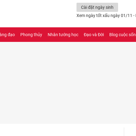
Cài đặt ngày sinh
Xem ngày tốt xấu ngày 01/11 -
àng đạo
Phong thủy
Nhân tướng học
Đạo và Đời
Blog cuộc số