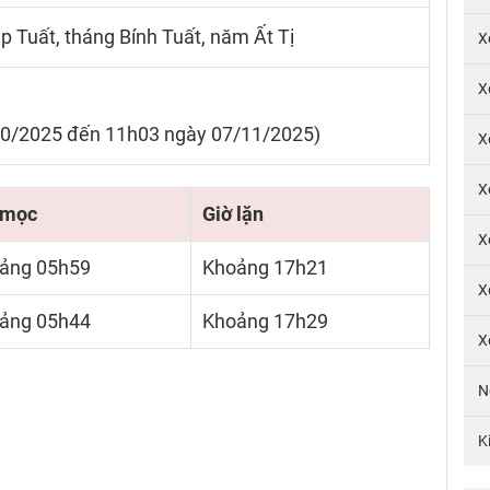
p Tuất, tháng Bính Tuất, năm Ất Tị
X
X
10/2025 đến 11h03 ngày 07/11/2025)
X
X
 mọc
Giờ lặn
X
ảng 05h59
Khoảng 17h21
X
ảng 05h44
Khoảng 17h29
X
N
K