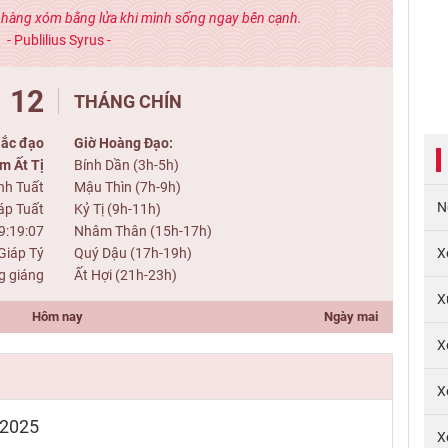
 hàng xóm bằng lửa khi mình sống ngay bên cạnh.
- Publilius Syrus -
12
THÁNG CHÍN
ắc đạo
Giờ Hoàng Đạo:
m Ất Tị
Bính Dần (3h-5h)
nh Tuất
Mậu Thìn (7h-9h)
N
áp Tuất
Kỷ Tị (9h-11h)
9:19:07
Nhâm Thân (15h-17h)
Giáp Tý
Quý Dậu (17h-19h)
X
ng giáng
Ất Hợi (21h-23h)
X
Hôm nay
Ngày mai
X
X
/2025
X