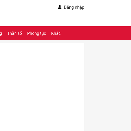
Đăng nhập
ng
Thần số
Phong tục
Khác