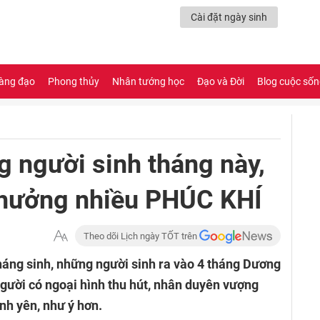
Cài đặt ngày sinh
àng đạo
Phong thủy
Nhân tướng học
Đạo và Đời
Blog cuộc số
g người sinh tháng này,
 hưởng nhiều PHÚC KHÍ
Theo dõi Lịch ngày TỐT trên
áng sinh, những người sinh ra vào 4 tháng Dương
người có ngoại hình thu hút, nhân duyên vượng
nh yên, như ý hơn.