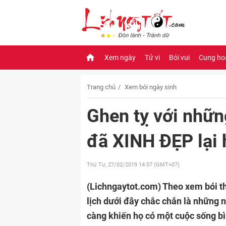
Xem ngày
Tử vi
Bói vui
Cung ho
Trang chủ
Xem bói ngày sinh
Ghen tỵ với nhữn
đã XINH ĐẸP lại
Thứ Tư, 27/02/2019
14:57 (GMT+07)
(Lichngaytot.com)
Theo xem bói th
lịch dưới đây chắc chắn là những 
càng khiến họ có một cuộc sống bì