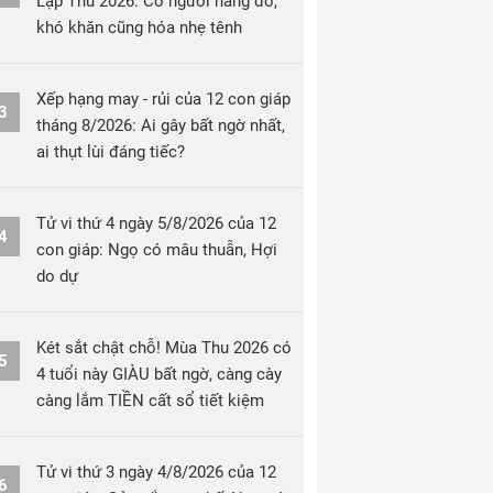
Lập Thu 2026: Có người nâng đỡ,
khó khăn cũng hóa nhẹ tênh
Xếp hạng may - rủi của 12 con giáp
3
tháng 8/2026: Ai gây bất ngờ nhất,
ai thụt lùi đáng tiếc?
Tử vi thứ 4 ngày 5/8/2026 của 12
4
con giáp: Ngọ có mâu thuẫn, Hợi
do dự
Két sắt chật chỗ! Mùa Thu 2026 có
5
4 tuổi này GIÀU bất ngờ, càng cày
càng lắm TIỀN cất sổ tiết kiệm
Tử vi thứ 3 ngày 4/8/2026 của 12
6