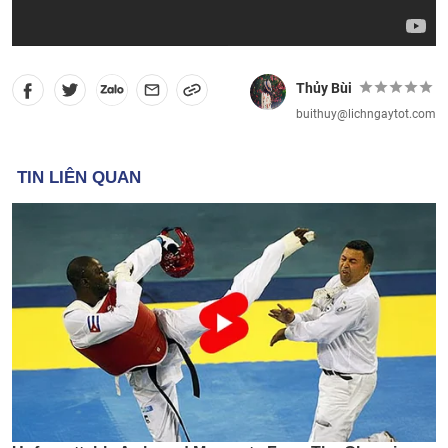
Thủy Bùi
buithuy@lichngaytot.com