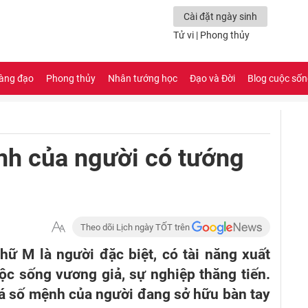
Cài đặt ngày sinh
Tử vi
|
Phong thủy
àng đạo
Phong thủy
Nhân tướng học
Đạo và Đời
Blog cuộc số
h của người có tướng
Theo dõi Lịch ngày TỐT trên
ữ M là người đặc biệt, có tài năng xuất
c sống vương giả, sự nghiệp thăng tiến.
 số mệnh của người đang sở hữu bàn tay