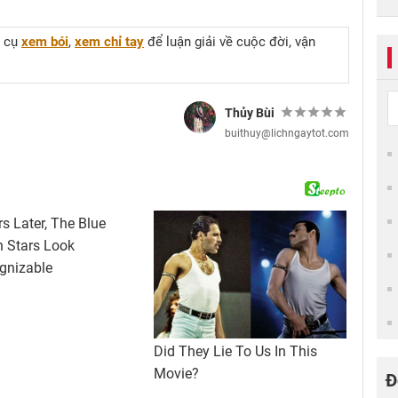
g cụ
xem bói
,
xem chỉ tay
để luận giải về cuộc đời, vận
Thủy Bùi
buithuy@lichngaytot.com
Đ