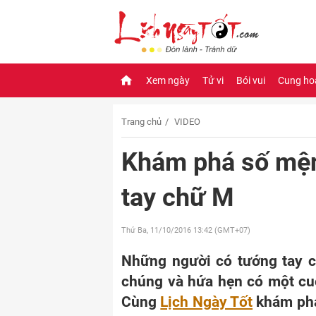
Xem ngày
Tử vi
Bói vui
Cung ho
Trang chủ
VIDEO
Khám phá số mện
tay chữ M
Thứ Ba, 11/10/2016
13:42 (GMT+07)
Những người có tướng tay ch
chúng và hứa hẹn có một cuộ
Cùng
Lịch Ngày Tốt
khám phá