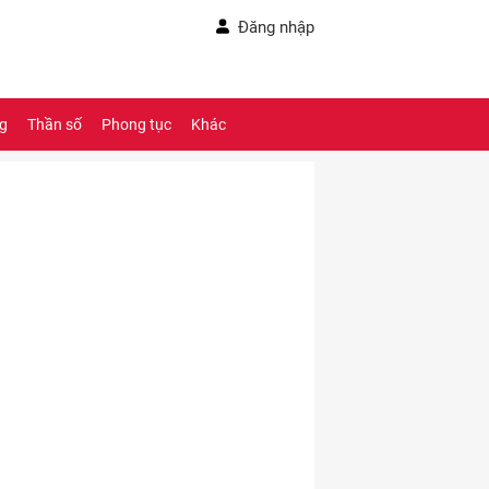
Đăng nhập
ng
Thần số
Phong tục
Khác