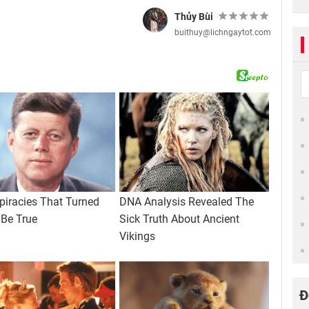
Thủy Bùi
buithuy@lichngaytot.com
Đ