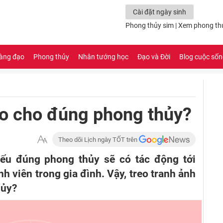
Cài đặt ngày sinh
Phong thủy sim
|
Xem phong th
àng đạo
Phong thủy
Nhân tướng học
Đạo và Đời
Blog cuộc số
ào cho đúng phong thủy?
Theo dõi Lịch ngày TỐT trên
nếu đúng phong thủy sẽ có tác động tới
h viên trong gia đình. Vậy, treo tranh ảnh
hủy?