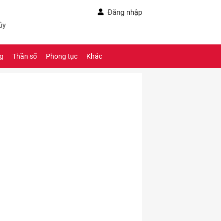
Đăng nhập
ủy
ng
Thần số
Phong tục
Khác