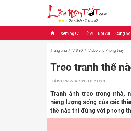
Xem ngày
Tử vi
Bói vui
Cung ho
Trang chủ
VIDEO
Video clip Phong thủy
Treo tranh thế n
Thứ Hai, 09/02/2015
09:01 (GMT+07)
Tranh ảnh treo trong nhà, 
năng lượng sống của các thàn
thế nào thì đúng với phong t