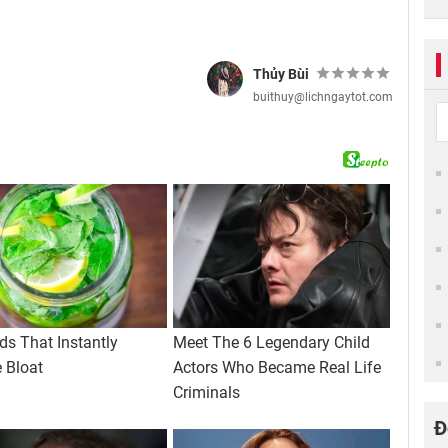
Thủy Bùi
buithuy@lichngaytot.com
Đ