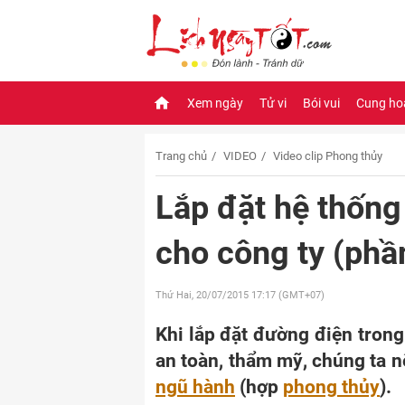
Xem ngày
Tử vi
Bói vui
Cung ho
Trang chủ
VIDEO
Video clip Phong thủy
Lắp đặt hệ thống
cho công ty (phầ
Thứ Hai, 20/07/2015
17:17 (GMT+07)
Khi lắp đặt đường điện trong
an toàn, thẩm mỹ, chúng ta 
ngũ hành
(hợp
phong thủy
).