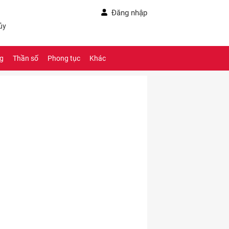
Đăng nhập
ủy
ng
Thần số
Phong tục
Khác