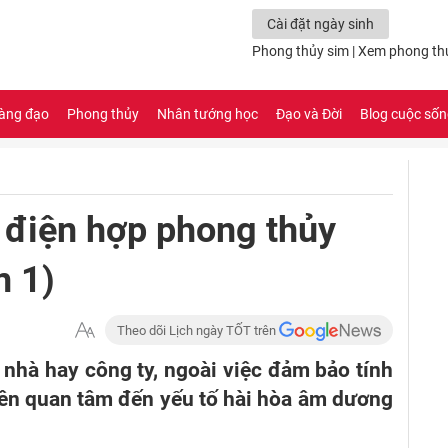
Cài đặt ngày sinh
Phong thủy sim
|
Xem phong th
àng đạo
Phong thủy
Nhân tướng học
Đạo và Đời
Blog cuộc số
 điện hợp phong thủy
n 1)
Theo dõi Lịch ngày TỐT trên
 nhà hay công ty, ngoài việc đảm bảo tính
nên quan tâm đến yếu tố hài hòa âm dương