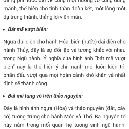
đang phi nước đại về cùng một hướng vô cùng dũng
mãnh, thể hiện cho tinh thần đoàn kết, một lòng một
dạ trung thành, thắng lợi viên mãn.
Bát mã vượt biển:
Ngựa đại diện cho hành Hỏa, biển (nước) đại diện cho
hành Thủy, đây là sự đối lập và tương khắc với nhau
trong Ngũ hành. Ý nghĩa của hình ảnh “bát mã vượt
biển” này là thể hiện ý chí mạnh mẽ, luôn kiên trì,
phấn đấu vượt qua mọi hoàn cảnh khó khăn và nhất
định sẽ thành công.
Bát mã tung vó trên thảo nguyên:
Đây là hình ảnh ngựa (Hỏa) và thảo nguyên (đất, cây
cỏ) tượng trưng cho hành Mộc và Thổ. Ba nguyên tố
này nằm trong mối quan hệ tương sinh ngũ hành: