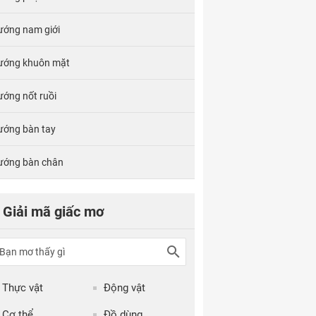
ướng nam giới
ướng khuôn mặt
ướng nốt ruồi
ướng bàn tay
ướng bàn chân
Giải mã giấc mơ
Thực vật
Động vật
Cơ thể
Đồ dùng