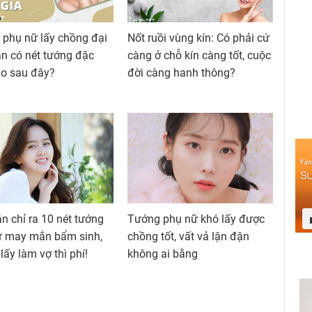
phụ nữ lấy chồng đại
Nốt ruồi vùng kín: Có phải cứ
ạn có nét tướng đặc
càng ở chỗ kín càng tốt, cuộc
ào sau đây?
đời càng hanh thông?
n chỉ ra 10 nét tướng
Tướng phụ nữ khó lấy được
ữ may mắn bẩm sinh,
chồng tốt, vất vả lận đận
lấy làm vợ thì phí!
không ai bằng