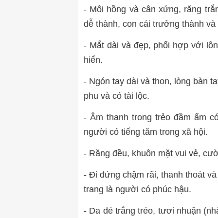
- Môi hồng và cân xứng, răng trắ
dễ thành, con cái trưởng thành v
- Mắt dài và đẹp, phối hợp với lô
hiển.
- Ngón tay dài và thon, lòng bàn t
phu và có tài lộc.
- Âm thanh trong trẻo đầm ấm có
người có tiếng tăm trong xã hội.
- Răng đều, khuôn mặt vui vẻ, cườ
- Đi đứng chậm rãi, thanh thoát v
trang là người có phúc hậu.
- Da dẻ trắng trẻo, tươi nhuận (n