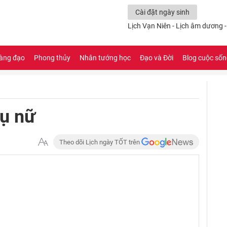
Cài đặt ngày sinh
Lịch Vạn Niên - Lịch âm dương 
àng đạo
Phong thủy
Nhân tướng học
Đạo và Đời
Blog cuộc số
hụ nữ
Theo dõi Lịch ngày TỐT trên