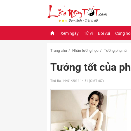
Xem ngày
Tử vi
Bói vui
Cung ho
Trang chủ
Nhân tướng học
Tướng phụ nữ
Tướng tốt của p
Thứ Ba, 14/01/2014
14:51 (GMT+07)