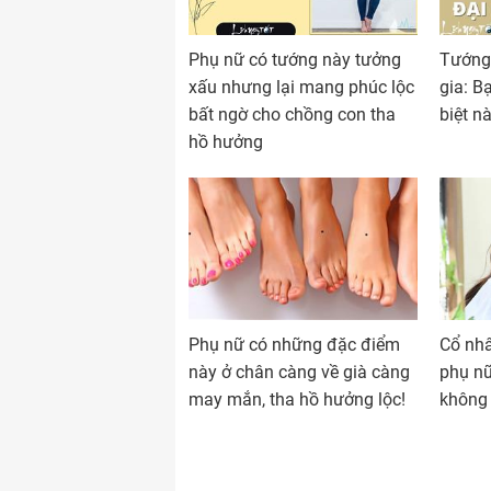
Phụ nữ có tướng này tưởng
Tướng 
xấu nhưng lại mang phúc lộc
gia: B
bất ngờ cho chồng con tha
biệt n
hồ hưởng
Phụ nữ có những đặc điểm
Cổ nhâ
này ở chân càng về già càng
phụ n
may mắn, tha hồ hưởng lộc!
không 