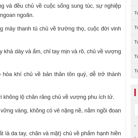
ng và đều chủ về cuộc sống sung túc, sự nghiệp
T
à ngoan ngoãn.
T
ng mày thanh tú chủ về trường thọ, cuộc đời vinh
T
ay khá dày và ấm, chỉ tay mịn và rõ, chủ về vượng
T
T
 hòa khí chủ về bản thân tôn quý, dễ trở thành
i không lộ chân răng chủ về vượng phu ích tử.
à vững vàng, không có vẻ nặng nề, nằm ngồi đoan
hất là da tay, chân và mặt) chủ về phẩm hạnh hiền