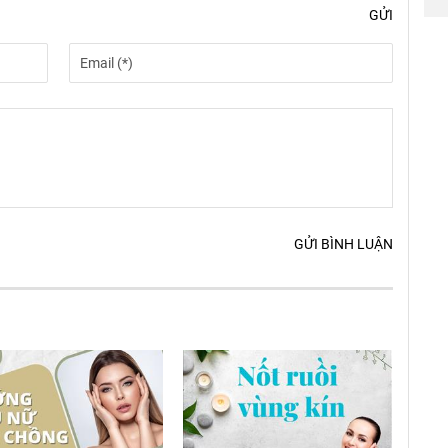
GỬI
GỬI BÌNH LUẬN