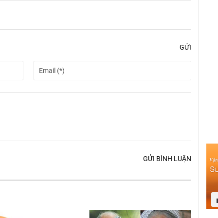
GỬI
GỬI BÌNH LUẬN