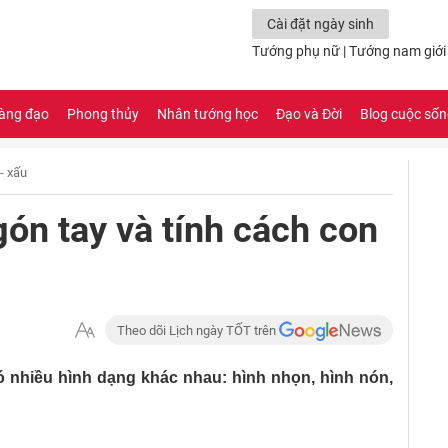
Cài đặt ngày sinh
Tướng phụ nữ
|
Tướng nam giới
àng đạo
Phong thủy
Nhân tướng học
Đạo và Đời
Blog cuộc số
- xấu
ón tay và tính cách con
Theo dõi Lịch ngày TỐT trên
nhiều hình dạng khác nhau: hình nhọn, hình nón,