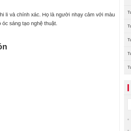
T
chi li và chính xác. Họ là người nhạy cảm với màu
ó óc sáng tạo nghệ thuật.
T
T
ón
T
T