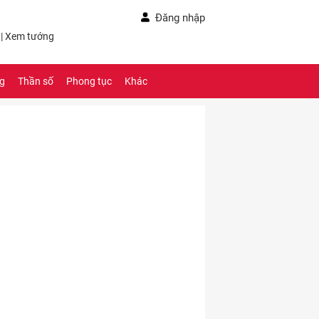
Đăng nhập
|
Xem tướng
ng
Thần số
Phong tục
Khác