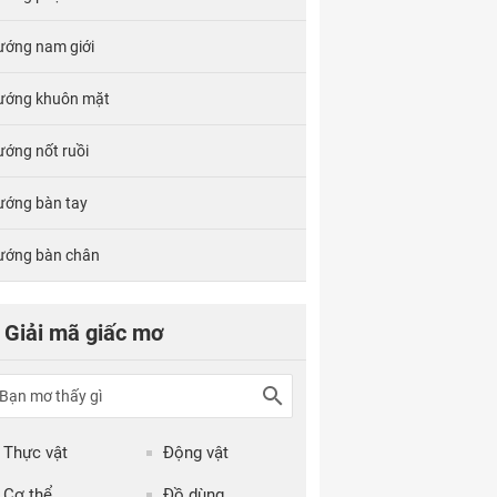
ướng nam giới
ướng khuôn mặt
ướng nốt ruồi
ướng bàn tay
ướng bàn chân
Giải mã giấc mơ
Thực vật
Động vật
Cơ thể
Đồ dùng