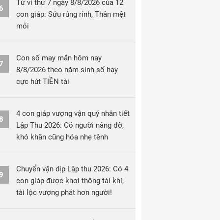
Tử vi thứ 7 ngày 8/8/2026 của 12
6
con giáp: Sửu rủng rỉnh, Thân mệt
mỏi
Con số may mắn hôm nay
7
8/8/2026 theo năm sinh số hay
cực hút TIỀN tài
4 con giáp vượng vận quý nhân tiết
8
Lập Thu 2026: Có người nâng đỡ,
khó khăn cũng hóa nhẹ tênh
Chuyển vận dịp Lập thu 2026: Có 4
9
con giáp được khơi thông tài khí,
tài lộc vượng phát hơn người!