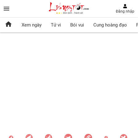
Đăng nhập
Xem ngày
Tử vi
Bói vui
Cung hoàng đạo