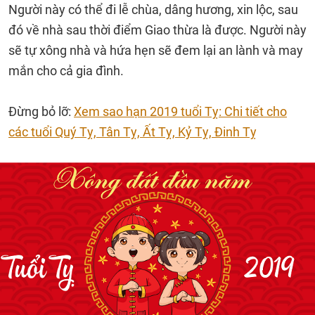
Người này có thể đi lễ chùa, dâng hương, xin lộc, sau
đó về nhà sau thời điểm Giao thừa là được. Người này
sẽ tự xông nhà và hứa hẹn sẽ đem lại an lành và may
mắn cho cả gia đình.
Đừng bỏ lỡ:
Xem sao hạn 2019 tuổi Tỵ: Chi tiết cho
các tuổi Quý Tỵ, Tân Tỵ, Ất Tỵ, Kỷ Tỵ, Đinh Tỵ