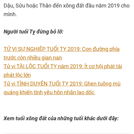
Dậu, Sửu hoặc Thân đến xông đất đầu năm 2019 cho
mình.
Người tuổi Tỵ đừng bỏ lỡ:
TỬ VI SỰ NGHIỆP TUỔI TỴ 2019: Con đường phía
trước còn nhiều gian nan
Tử vi TÀI LỘC TUỔI TỴ năm 2019: Ít cơ hội phát tài
phát lộc lớn
Tử vi TÌNH DUYÊN TUỔI TỴ 2019: Ghen tuông mù
quáng khiến tình yêu hôn nhân lao dốc
Xem tuổi xông đất của những tuổi khác dưới đây: