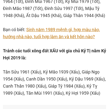
1964 (Tốt), Đinh Mùi 1967 (Tốt), Kỷ Mùi 1979 (Tốt),
Đinh Mão 1987 (Tốt), Đinh Sửu 1997 (Tốt), Mậu Tý
1948 (Khá), Ất Dậu 1945 (Khá), Giáp Thân 1944 (Khá)
Bạn có biết:
Sinh năm 1989 mệnh gì, hợp màu nào,
hướng nhà nào, tuổi hợp làm ăn và kết hôn nào?
Tránh các tuổi xông đất XẤU với gia chủ Kỷ Tị năm Kỷ
Hợi 2019 là:
Tân Sửu 1961 (Xấu), Kỷ Mão 1939 (Xấu), Giáp Ngọ
1954 (Xấu), Canh Dần 1950 (Xấu), Kỷ Dậu 1969 (Xấu),
Canh Thân 1980 (Xấu), Giáp Tý 1984 (Xấu), Kỷ Tỵ
1989 (Xấu), Tân Mùi 1991 (Xấu), Kỷ Hợi 1959 (Xấu)