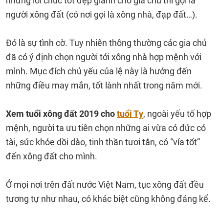
những lời chúc tốt đẹp giành cho gia chủ thì gọi là
người xông đất (có nơi gọi là xông nhà, đạp đất…).
Đó là sự tình cờ. Tuy nhiên thông thường các gia chủ
đã có ý định chọn người tới xông nhà hợp mệnh với
mình. Mục đích chủ yếu của lệ này là hướng đến
những điều may mắn, tốt lành nhất trong năm mới.
Xem tuổi xông đất 2019 cho
tuổi Tỵ
, ngoài yếu tố hợp
mệnh, người ta ưu tiên chọn những ai vừa có đức có
tài, sức khỏe dồi dào, tinh thần tươi tắn, có “vía tốt”
đến xông đất cho mình.
Ở mọi nơi trên đất nước Việt Nam, tục xông đất đều
tương tự như nhau, có khác biệt cũng không đáng kể.