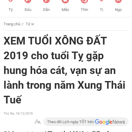
Tý
Sửu
Dần
Mão
Thìn
Tị
Ngọ
Trang chủ
Tử vi
XEM TUỔI XÔNG ĐẤT
2019 cho tuổi Tỵ gặp
hung hóa cát, vạn sự an
lành trong năm Xung Thái
Tuế
Thứ Ba, 18/12/2018
Theo dõi Lịch ngày TỐT trên