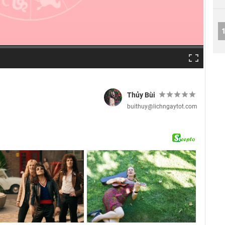
Thủy Bùi
buithuy@lichngaytot.com