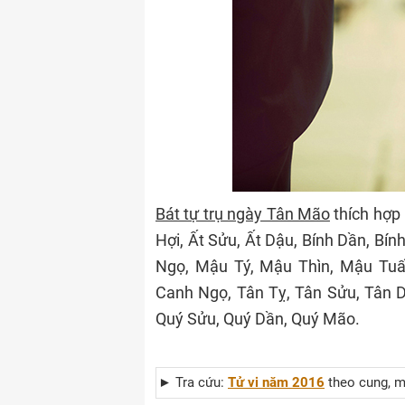
Bát tự trụ ngày Tân Mão
thích hợp 
Hợi, Ất Sửu, Ất Dậu, Bính Dần, Bín
Ngọ, Mậu Tý, Mậu Thìn, Mậu Tuất
Canh Ngọ, Tân Tỵ, Tân Sửu, Tân
Quý Sửu, Quý Dần, Quý Mão.
► Tra cứu:
Tử vi năm 2016
theo cung, m