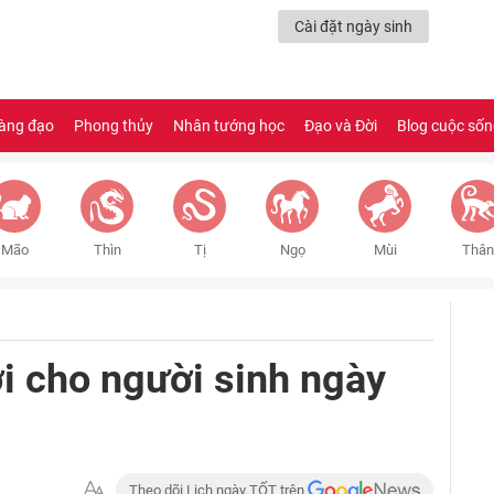
Cài đặt ngày sinh
àng đạo
Phong thủy
Nhân tướng học
Đạo và Đời
Blog cuộc số
Mão
Thìn
Tị
Ngọ
Mùi
Thân
ời cho người sinh ngày
Theo dõi Lịch ngày TỐT trên