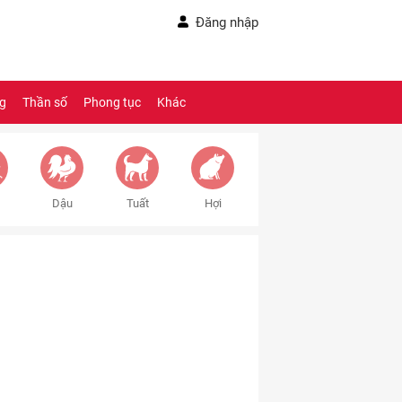
Đăng nhập
ng
Thần số
Phong tục
Khác
Dậu
Tuất
Hợi