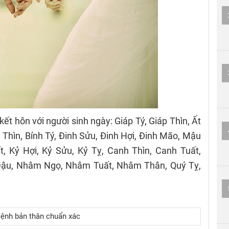
kết hôn với người sinh ngày: Giáp Tý, Giáp Thìn, Ất
h Thìn, Bính Tý, Đinh Sửu, Đinh Hợi, Đinh Mão, Mậu
, Kỷ Hợi, Kỷ Sửu, Kỷ Tỵ, Canh Thìn, Canh Tuất,
 Dậu, Nhâm Ngọ, Nhâm Tuất, Nhâm Thân, Quý Tỵ,
ệnh bản thân chuẩn xác