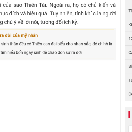
 của sao Thiên Tài. Ngoài ra, họ có chủ kiến và
T
ục đích và hiệu quả. Tuy nhiên, tính khí của người
chú ý về lời nói, tương đối ích kỷ.
K
ra đời của mỹ nhân
1
sinh thần đều có Thiên can đại biểu cho nhan sắc, đó chính là
 tìm hiểu bốn ngày sinh dễ chào đón sự ra đời
C
S
Tử
C