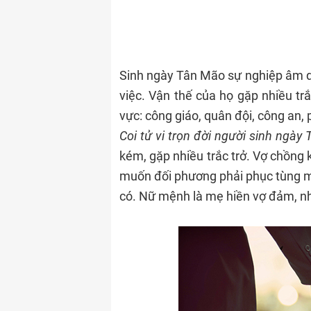
Sinh ngày Tân Mão sự nghiệp âm dư
việc. Vận thế của họ gặp nhiều trắ
vực: công giáo, quân đội, công an, p
Coi tử vi tr
ọn đời
người sinh ngày 
kém, gặp nhiều trắc trở. Vợ chồn
muốn đối phương phải phục tùng 
có. Nữ mệnh là mẹ hiền vợ đảm, nh