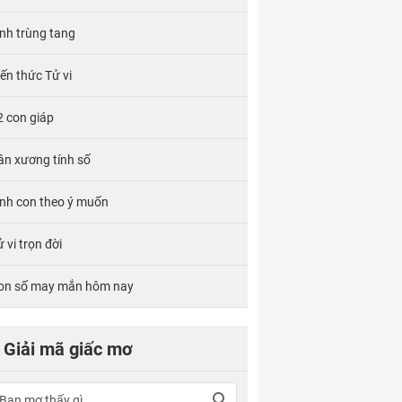
ính trùng tang
iến thức Tử vi
2 con giáp
ân xương tính số
inh con theo ý muốn
 vi trọn đời
on số may mắn hôm nay
Giải mã giấc mơ