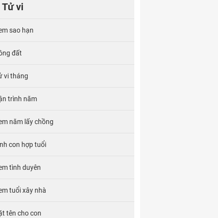
Tử vi
em sao hạn
ông đất
ử vi tháng
ận trình năm
em năm lấy chồng
inh con hợp tuổi
em tình duyên
em tuổi xây nhà
ặt tên cho con