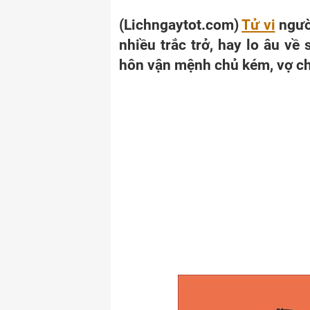
(Lichngaytot.com)
Tử vi
người
nhiều trắc trở, hay lo âu về
hôn vận mệnh chủ kém, vợ c