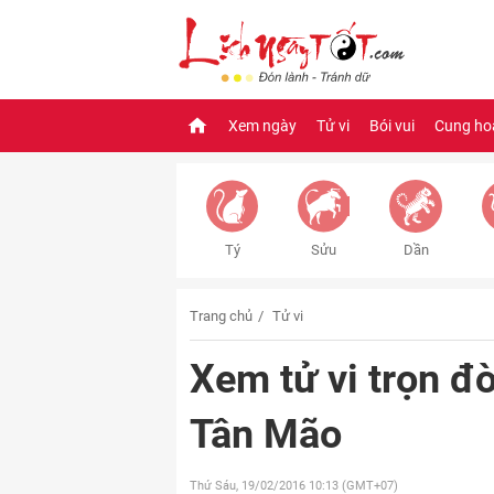
Xem ngày
Tử vi
Bói vui
Cung ho
Tý
Sửu
Dần
Trang chủ
Tử vi
Xem tử vi trọn đ
Tân Mão
Thứ Sáu, 19/02/2016
10:13 (GMT+07)