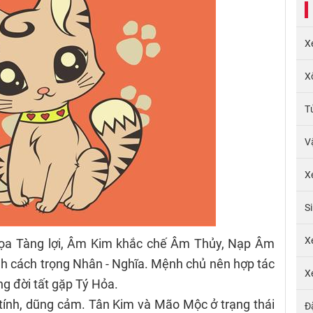
X
X
T
V
X
S
X
ọa Tàng lợi, Âm Kim khắc chế Âm Thủy, Nạp Âm
ính cách trọng Nhân - Nghĩa. Mệnh chủ nên hợp tác
X
ng đời tất gặp Tý Hỏa.
tính, dũng cảm. Tân Kim và Mão Mộc ở trạng thái
Đ