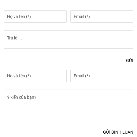
GỬI
GỬI BÌNH LUẬN