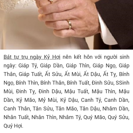
Bát tự trụ ngày Kỷ Hợi
nên kết hôn với người sinh
ngày: Giáp Tý, Giáp Dần, Giáp Thìn, Giáp Ngọ, Giáp
Thân, Giáp Tuất, Ất Sửu, Ất Mùi, Ất Dậu, Ất Tỵ, Bính
Ngọ, Bính Thìn, Bính Thân, Bính Tuất, Đinh Sửu, SSinh
Mùi, Đinh Tỵ, Đinh Dậu, Mậu Tuất, Mậu Thìn, Mậu
Dần, Kỷ Mão, Mỷ Mùi, Kỷ Dậu, Canh Tý, Canh Dần,
Canh Thân, Tân Sửu, Tân Mão, Tân Dậu, Nhâm Dần,
Nhân Tuất, Nhân Thìn, Nhâm Tý, Quý Mão, Quý Sửu,
Quý Hợi.