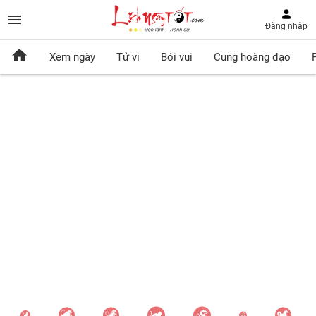
Đăng nhập
Xem ngày
Tử vi
Bói vui
Cung hoàng đạo