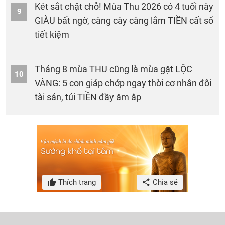
Két sắt chật chỗ! Mùa Thu 2026 có 4 tuổi này
9
GIÀU bất ngờ, càng cày càng lắm TIỀN cất sổ
tiết kiệm
Tháng 8 mùa THU cũng là mùa gặt LỘC
10
VÀNG: 5 con giáp chớp ngay thời cơ nhân đôi
tài sản, túi TIỀN đầy ăm ắp
Thích trang
Chia sẻ