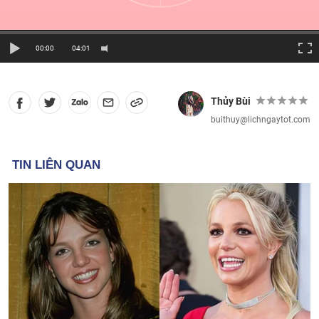
00:00
04:01
Thủy Bùi
buithuy@lichngaytot.com