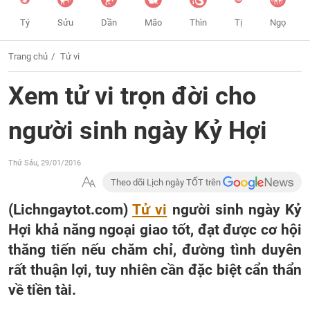
Tý
Sửu
Dần
Mão
Thìn
Tị
Ngọ
Trang chủ
Tử vi
Xem tử vi trọn đời cho
người sinh ngày Kỷ Hợi
Thứ Sáu, 29/01/2016
Theo dõi Lịch ngày TỐT trên
(Lichngaytot.com)
Tử vi
người sinh ngày Kỷ
Hợi khả năng ngoại giao tốt, đạt được cơ hội
thăng tiến nếu chăm chỉ, đường tình duyên
rất thuận lợi, tuy nhiên cần đặc biệt cẩn thẩn
về tiền tài.