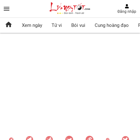
Đăng nhập
Xem ngày
Tử vi
Bói vui
Cung hoàng đạo