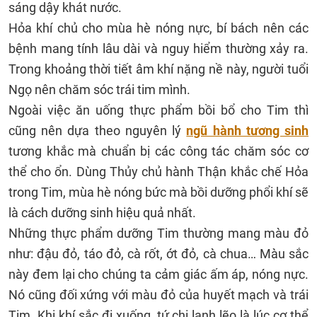
sáng dậy khát nước.
Hỏa khí chủ cho mùa hè nóng nực, bí bách nên các
bệnh mang tính lâu dài và nguy hiểm thường xảy ra.
Trong khoảng thời tiết âm khí nặng nề này, người tuổi
Ngọ nên chăm sóc trái tim mình.
Ngoài việc ăn uống thực phẩm bồi bổ cho Tim thì
cũng nên dựa theo nguyên lý
ngũ hành tương sinh
tương khắc mà chuẩn bị các công tác chăm sóc cơ
thể cho ổn. Dùng Thủy chủ hành Thận khắc chế Hỏa
trong Tim, mùa hè nóng bức mà bồi dưỡng phổi khí sẽ
là cách dưỡng sinh hiệu quả nhất.
Những thực phẩm dưỡng Tim thường mang màu đỏ
như: đậu đỏ, táo đỏ, cà rốt, ớt đỏ, cà chua… Màu sắc
này đem lại cho chúng ta cảm giác ấm áp, nóng nực.
Nó cũng đối xứng với màu đỏ của huyết mạch và trái
Tim. Khi khí sắc đi xuống, tứ chi lạnh lẽo là lúc cơ thể