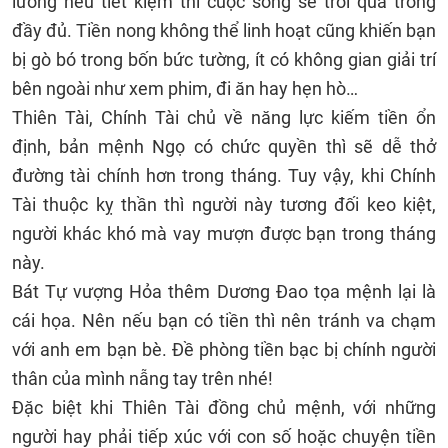
lương nếu tiết kiệm thì cuộc sống sẽ trôi qua trong
đầy đủ. Tiền nong không thể linh hoạt cũng khiến bạn
bị gò bó trong bốn bức tường, ít có không gian giải trí
bên ngoài như xem phim, đi ăn hay hẹn hò…
Thiên Tài, Chính Tài chủ về năng lực kiếm tiền ổn
định, bản mệnh Ngọ có chức quyền thì sẽ dễ thở
đường tài chính hơn trong tháng. Tuy vậy, khi Chính
Tài thuộc kỵ thần thì người này tương đối keo kiệt,
người khác khó mà vay mượn được bạn trong tháng
này.
Bát Tự vượng Hỏa thêm Dương Đao tọa mệnh lại là
cái họa. Nên nếu bạn có tiền thì nên tránh va chạm
với anh em bạn bè. Đề phòng tiền bạc bị chính người
thân của mình nẫng tay trên nhé!
Đặc biệt khi Thiên Tài đồng chủ mệnh, với những
người hay phải tiếp xúc với con số hoặc chuyện tiền