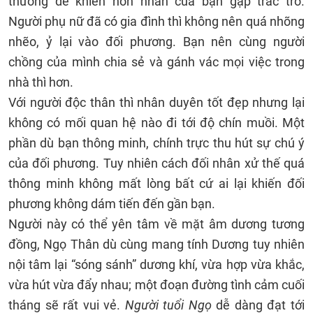
thường dễ khiến hôn nhân của bạn gặp trắc trở.
Người phụ nữ đã có gia đình thì không nên quá nhõng
nhẽo, ỷ lại vào đối phương. Bạn nên cùng người
chồng của mình chia sẻ và gánh vác mọi việc trong
nhà thì hơn.
Với người độc thân thì nhân duyên tốt đẹp nhưng lại
không có mối quan hệ nào đi tới độ chín muồi. Một
phần dù bạn thông minh, chính trực thu hút sự chú ý
của đối phương. Tuy nhiên cách đối nhân xử thế quá
thông minh không mất lòng bất cứ ai lại khiến đối
phương không dám tiến đến gần bạn.
Người này có thể yên tâm về mặt âm dương tương
đồng, Ngọ Thân dù cùng mang tính Dương tuy nhiên
nội tâm lại “sóng sánh” dương khí, vừa hợp vừa khắc,
vừa hút vừa đẩy nhau; một đoạn đường tình cảm cuối
tháng sẽ rất vui vẻ.
Người tuổi Ngọ
dễ dàng đạt tới