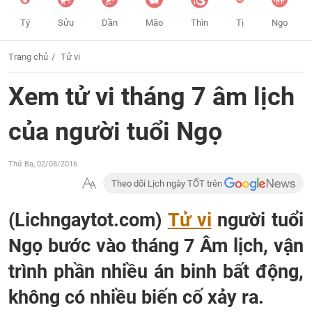
Tý
Sửu
Dần
Mão
Thìn
Tị
Ngọ
Trang chủ
Tử vi
Xem tử vi tháng 7 âm lịch
của người tuổi Ngọ
Thứ Ba, 02/08/2016
Theo dõi Lịch ngày TỐT trên
(Lichngaytot.com)
Tử vi
người tuổi
Ngọ bước vào tháng 7 Âm lịch, vận
trình phần nhiều án binh bất động,
không có nhiều biến cố xảy ra.