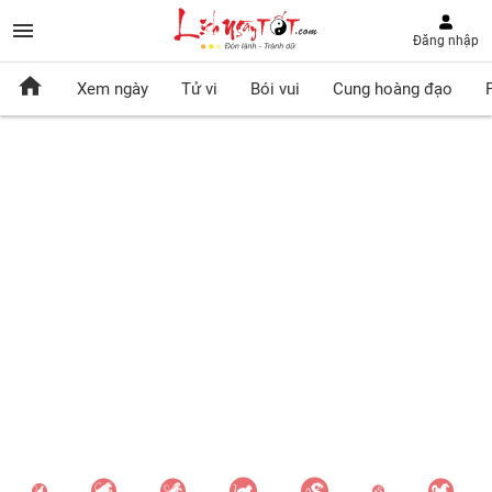
Đăng nhập
Xem ngày
Tử vi
Bói vui
Cung hoàng đạo