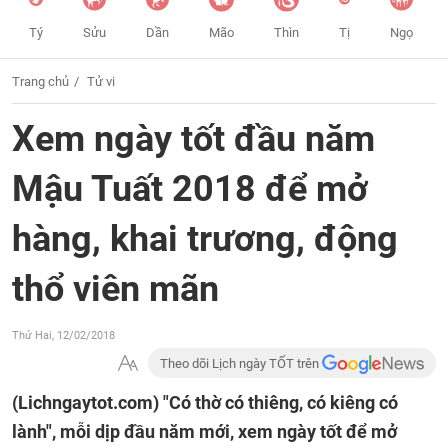
Tý
Sửu
Dần
Mão
Thìn
Tị
Ngọ
Trang chủ
Tử vi
Xem ngày tốt đầu năm
Mậu Tuất 2018 để mở
hàng, khai trương, động
thổ viên mãn
Thứ Hai, 12/02/2018
Theo dõi Lịch ngày TỐT trên
(Lichngaytot.com)
"Có thờ có thiêng, có kiêng có
lành", mỗi dịp đầu năm mới, xem ngày tốt để mở