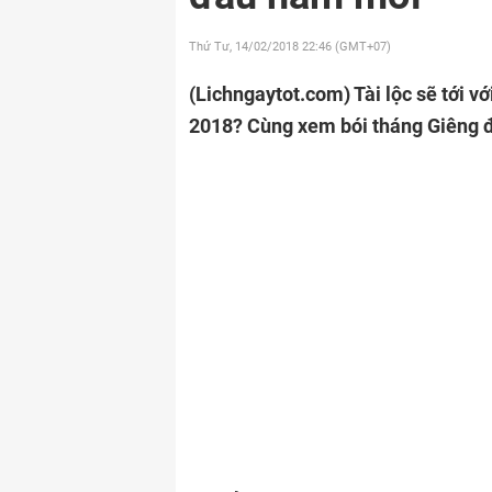
Thứ Tư, 14/02/2018
22:46 (GMT+07)
(Lichngaytot.com)
Tài lộc sẽ tới 
2018? Cùng xem bói tháng Giêng đ