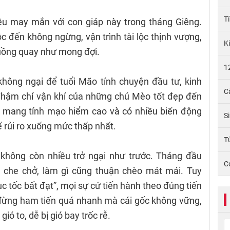
T
iều may mắn với con giáp này trong tháng Giêng.
c đến không ngừng, vận trình tài lộc thịnh vượng,
K
guồng quay như mong đợi.
1
 không ngại để tuổi Mão tính chuyện đầu tư, kinh
C
Thậm chí vận khí của những chú Mèo tốt đẹp đến
 mang tính mạo hiểm cao và có nhiều biến động
S
ế rủi ro xuống mức thấp nhất.
Tử
không còn nhiều trở ngại như trước. Tháng đầu
C
 che chở, làm gì cũng thuận chèo mát mái. Tuy
c tốc bất đạt”, mọi sự cứ tiến hành theo đúng tiến
 đừng ham tiến quá nhanh mà cái gốc không vững,
ó to, dễ bị gió bay trốc rễ.