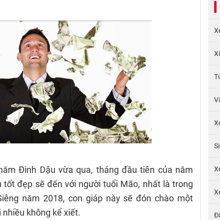
X
X
T
V
X
S
năm Đinh Dậu vừa qua, tháng đầu tiên của năm
X
ốt đẹp sẽ đến với người tuổi Mão, nhất là trong
X
g Giêng năm 2018, con giáp này sẽ đón chào một
i nhiều không kể xiết.
Đ