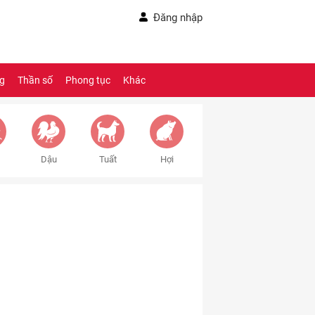
Đăng nhập
ng
Thần số
Phong tục
Khác
Dậu
Tuất
Hợi