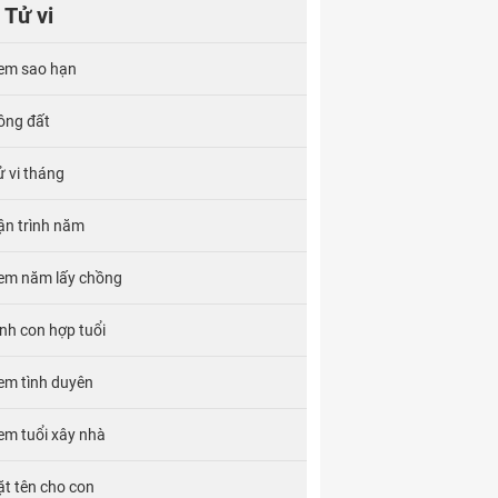
Tử vi
em sao hạn
ông đất
ử vi tháng
ận trình năm
em năm lấy chồng
inh con hợp tuổi
em tình duyên
em tuổi xây nhà
ặt tên cho con