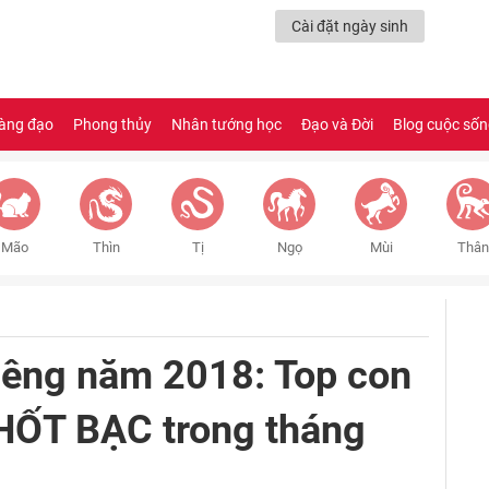
Cài đặt ngày sinh
àng đạo
Phong thủy
Nhân tướng học
Đạo và Đời
Blog cuộc số
Mão
Thìn
Tị
Ngọ
Mùi
Thân
iêng năm 2018: Top con
HỐT BẠC trong tháng