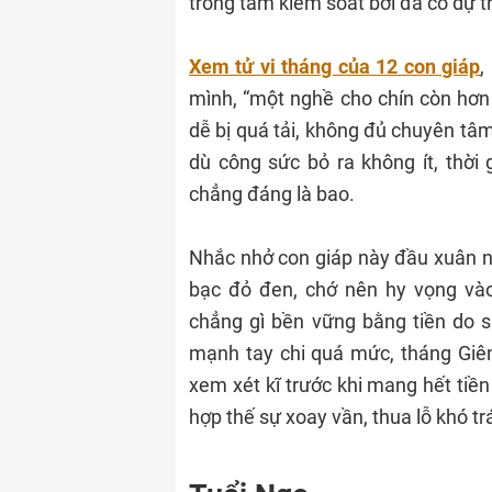
trong tầm kiểm soát bởi đã có dự t
Xem tử vi tháng của 12 con giáp
,
mình, “một nghề cho chín còn hơn 
dễ bị quá tải, không đủ chuyên tâ
dù công sức bỏ ra không ít, thời
chẳng đáng là bao.
Nhắc nhở con giáp này đầu xuân 
bạc đỏ đen, chớ nên hy vọng và
chẳng gì bền vững bằng tiền do 
mạnh tay chi quá mức, tháng Giên
xem xét kĩ trước khi mang hết tiề
hợp thế sự xoay vần, thua lỗ khó tr