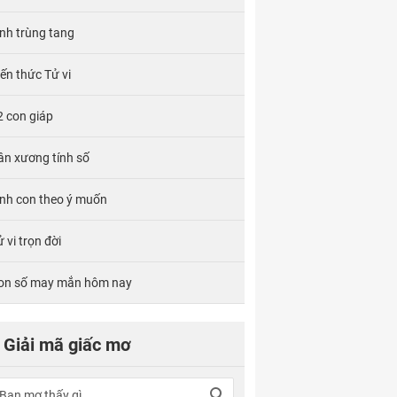
ính trùng tang
iến thức Tử vi
2 con giáp
ân xương tính số
inh con theo ý muốn
 vi trọn đời
on số may mắn hôm nay
Giải mã giấc mơ