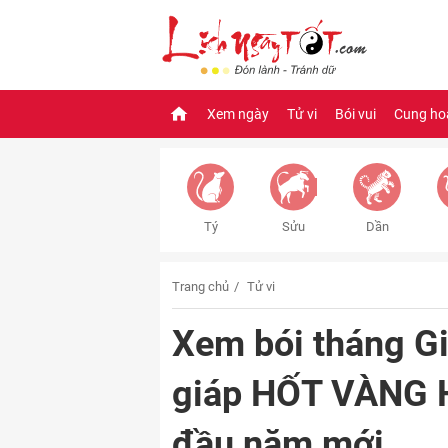
Xem ngày
Tử vi
Bói vui
Cung ho
Tý
Sửu
Dần
Trang chủ
Tử vi
Xem bói tháng G
giáp HỐT VÀNG 
đầu năm mới