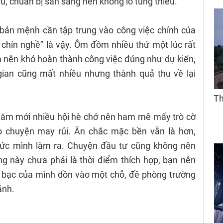
rù, chuẩn bị sẵn sàng nên không lo túng thiếu.
 bản mệnh cần tập trung vào công việc chính của
chín nghề” là vậy. Ôm đồm nhiều thứ một lúc rất
m nên khó hoàn thành công việc đúng như dự kiến,
 gian cũng mất nhiều nhưng thành quả thu về lại
năm mới nhiều hội hè chớ nên ham mê mấy trò cờ
o chuyện may rủi. Ăn chắc mặc bền vẫn là hơn,
sức mình làm ra. Chuyện đầu tư cũng không nên
g này chưa phải là thời điểm thích hợp, bạn nên
n bạc của mình dồn vào một chỗ, đề phòng trường
ánh.