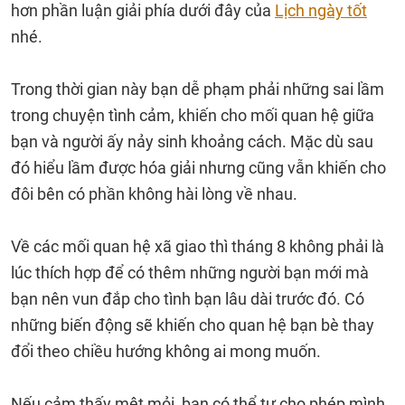
hơn phần luận giải phía dưới đây của
Lịch ngày tốt
nhé.
Trong thời gian này bạn dễ phạm phải những sai lầm
trong chuyện tình cảm, khiến cho mối quan hệ giữa
bạn và người ấy nảy sinh khoảng cách. Mặc dù sau
đó hiểu lầm được hóa giải nhưng cũng vẫn khiến cho
đôi bên có phần không hài lòng về nhau.
Về các mối quan hệ xã giao thì tháng 8 không phải là
lúc thích hợp để có thêm những người bạn mới mà
bạn nên vun đắp cho tình bạn lâu dài trước đó. Có
những biến động sẽ khiến cho quan hệ bạn bè thay
đổi theo chiều hướng không ai mong muốn.
Nếu cảm thấy mệt mỏi, bạn có thể tự cho phép mình