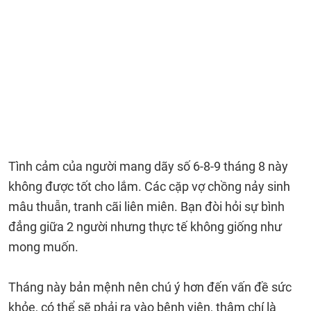
Tình cảm của người mang dãy số 6-8-9 tháng 8 này
không được tốt cho lắm. Các cặp vợ chồng nảy sinh
mâu thuẫn, tranh cãi liên miên. Bạn đòi hỏi sự bình
đẳng giữa 2 người nhưng thực tế không giống như
mong muốn.
Tháng này bản mệnh nên chú ý hơn đến vấn đề sức
khỏe, có thể sẽ phải ra vào bệnh viện, thậm chí là