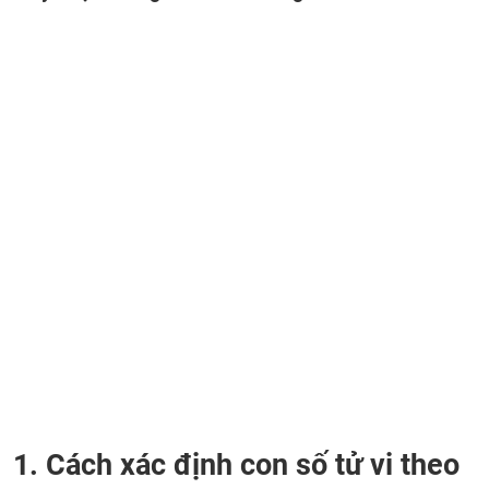
1. Cách xác định con số tử vi theo