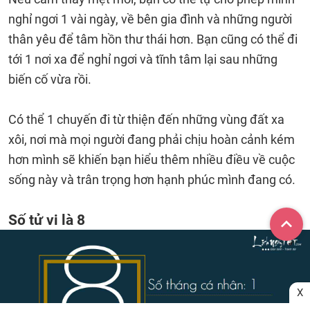
nghỉ ngơi 1 vài ngày, về bên gia đình và những người
thân yêu để tâm hồn thư thái hơn. Bạn cũng có thể đi
tới 1 nơi xa để nghỉ ngơi và tĩnh tâm lại sau những
biến cố vừa rồi.
Có thể 1 chuyến đi từ thiện đến những vùng đất xa
xôi, nơi mà mọi người đang phải chịu hoàn cảnh kém
hơn mình sẽ khiến bạn hiểu thêm nhiều điều về cuộc
sống này và trân trọng hơn hạnh phúc mình đang có.
Số tử vi là 8
X