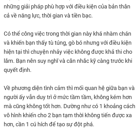
những giải pháp phù hợp với điều kiện của bản thân
cả về năng lực, thời gian và tiền bạc.
Có thể công việc trong thời gian này khá nhàm chán
và khiến bạn thấy tù túng, gò bó nhưng với điều kiện
hiện tại thì chuyện nhảy việc không được khả thi cho
lắm. Bạn nên suy nghĩ và cân nhắc kỹ càng trước khi
quyết định.
Về phương diện tình cảm thì mối quan hệ giữa bạn và
người ấy vẫn duy trì ở mức tầm tầm, không kém hơn
mà cũng không tốt hơn. Dường như có 1 khoảng cách
vô hình khiến cho 2 bạn tạm thời không tiến được xa
hơn, cần 1 cú hích để tạo sự đột phá.