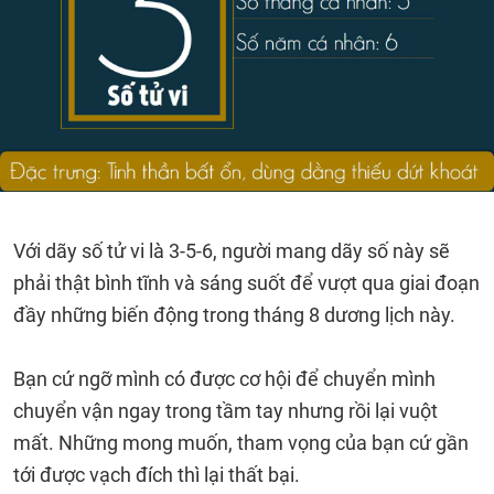
Với dãy số tử vi là 3-5-6, người mang dãy số này sẽ
phải thật bình tĩnh và sáng suốt để vượt qua giai đoạn
đầy những biến động trong tháng 8 dương lịch này.
Bạn cứ ngỡ mình có được cơ hội để chuyển mình
chuyển vận ngay trong tầm tay nhưng rồi lại vuột
mất. Những mong muốn, tham vọng của bạn cứ gần
tới được vạch đích thì lại thất bại.