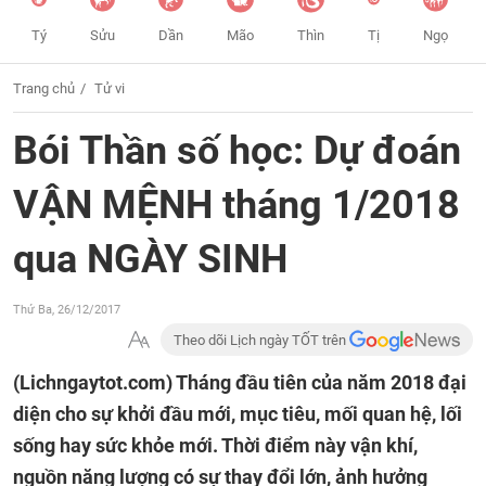
Tý
Sửu
Dần
Mão
Thìn
Tị
Ngọ
Trang chủ
Tử vi
Bói Thần số học: Dự đoán
VẬN MỆNH tháng 1/2018
qua NGÀY SINH
Thứ Ba, 26/12/2017
Theo dõi Lịch ngày TỐT trên
(Lichngaytot.com)
Tháng đầu tiên của năm 2018 đại
diện cho sự khởi đầu mới, mục tiêu, mối quan hệ, lối
sống hay sức khỏe mới. Thời điểm này vận khí,
nguồn năng lượng có sự thay đổi lớn, ảnh hưởng