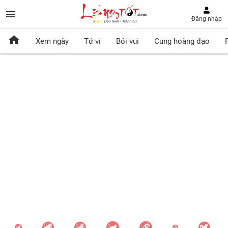
Đăng nhập
Xem ngày
Tử vi
Bói vui
Cung hoàng đạo