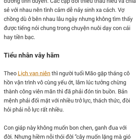
đường tình duyên. Các cặp đôi thiếu thấu hiểu và chia
sẻ với nhau nên tình cảm dễ nảy sinh xa cách. Vợ
chồng dù ở bên nhau lâu ngày nhưng không tìm thấy
được tiếng nói chung trong chuyện nuôi dạy con cái
hay tiền bạc.
Tiểu nhân vây hãm
Theo
Lịch vạn niên
thì người tuổi Mão gặp tháng cô
hồn vận trình vô cùng yếu ớt, lắm lúc tưởng chừng
thành công viên mãn thì đã phải đón tin buồn. Bản
mệnh phải đối mặt với nhiều trở lực, thách thức, đòi
hỏi phải nỗ lực rất nhiều.
Con giáp này không muốn bon chen, ganh đua với
đời. Nhưng hiềm nỗi thói đời “cây muốn lặng mà gió