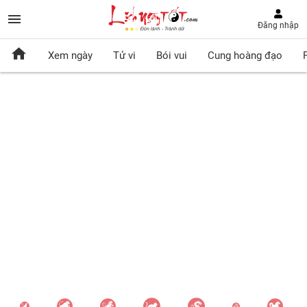
Đăng nhập
Xem ngày
Tử vi
Bói vui
Cung hoàng đạo