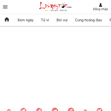
Đăng nhập
Xem ngày
Tử vi
Bói vui
Cung hoàng đạo