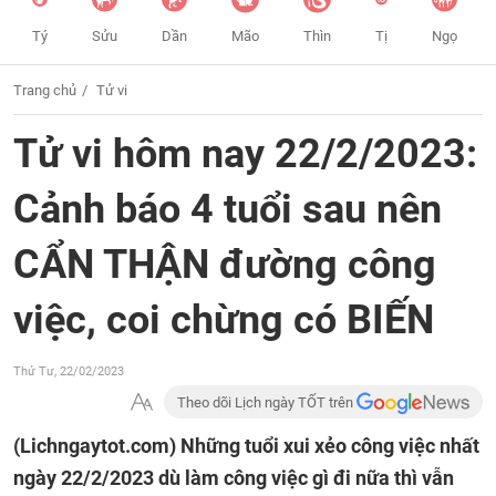
Tý
Sửu
Dần
Mão
Thìn
Tị
Ngọ
Trang chủ
Tử vi
Tử vi hôm nay 22/2/2023:
Cảnh báo 4 tuổi sau nên
CẨN THẬN đường công
việc, coi chừng có BIẾN
Thứ Tư, 22/02/2023
Theo dõi Lịch ngày TỐT trên
(Lichngaytot.com)
Những tuổi xui xẻo công việc nhất
ngày 22/2/2023 dù làm công việc gì đi nữa thì vẫn