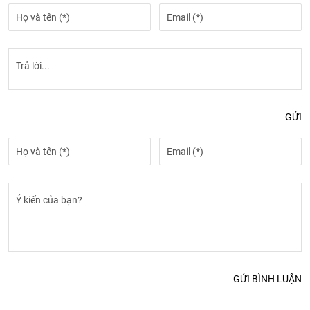
GỬI
GỬI BÌNH LUẬN