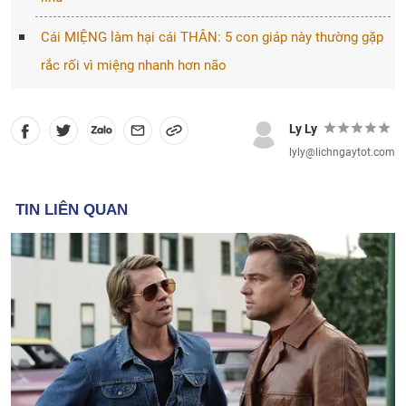
Cái MIỆNG làm hại cái THÂN: 5 con giáp này thường gặp
rắc rối vì miệng nhanh hơn não
Ly Ly
lyly@lichngaytot.com