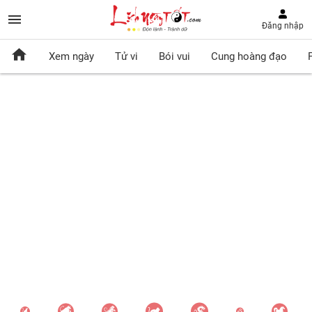
Đăng nhập
Xem ngày
Tử vi
Bói vui
Cung hoàng đạo